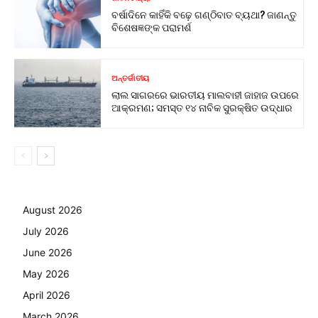
ବର୍ଷାଦିନେ କାହିଁକି ବଢ଼େ ଗଣ୍ଠିବାତ ବ୍ୟଥା? ଜାଣନ୍ତୁ
ବିଶେଷଜ୍ଞଙ୍କ ପରାମର୍ଶ
ଅନ୍ତର୍ଜାତୀୟ
ଲାଲ ସାଗରରେ ଭାରତୀୟ ମାଲବାହୀ ଜାହାଜ ଉପରେ
ଆକ୍ରମଣ; ସମସ୍ତ ୧୪ ନାବିକ ସୁରକ୍ଷିତ ଉଦ୍ଧାର
August 2026
July 2026
June 2026
May 2026
April 2026
March 2026