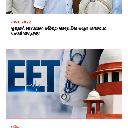
CWG 2022
ଦୁଷ୍କର୍ମ ମାମଲାରେ ବରିଷ୍ଠ ସାମ୍ଵାଦିକ ତରୁଣ ତେଜପାଲ
ଦୋଷୀ ସାବ୍ୟସ୍ତ
ଓଡ଼ିଶା