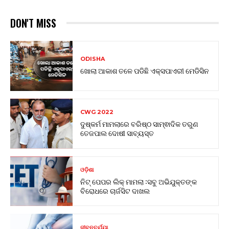
DON'T MISS
ODISHA
ଖୋଲା ଆକାଶ ତଳେ ପଡିଛି ଏକ୍ସପାଏରୀ ମେଡିସିନ
CWG 2022
ଦୁଷ୍କର୍ମ ମାମଲାରେ ବରିଷ୍ଠ ସାମ୍ଵାଦିକ ତରୁଣ
ତେଜପାଲ ଦୋଷୀ ସାବ୍ୟସ୍ତ
ଓଡ଼ିଶା
ନିଟ୍ ପେପର ଲିକ୍ ମାମଲା :ସବୁ ଅଭିଯୁକ୍ତଙ୍କ
ବିରୋଧରେ ଚାର୍ଜସିଟ ଦାଖଲ
ଜୀବନଚର୍ଯ୍ୟା