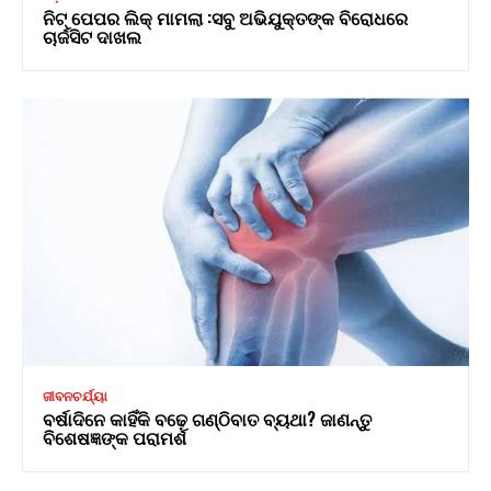
ନିଟ୍ ପେପର ଲିକ୍ ମାମଲା :ସବୁ ଅଭିଯୁକ୍ତଙ୍କ ବିରୋଧରେ
ଚାର୍ଜସିଟ ଦାଖଲ
ଜୀବନଚର୍ଯ୍ୟା
ବର୍ଷାଦିନେ କାହିଁକି ବଢ଼େ ଗଣ୍ଠିବାତ ବ୍ୟଥା? ଜାଣନ୍ତୁ
ବିଶେଷଜ୍ଞଙ୍କ ପରାମର୍ଶ