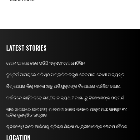
LATEST STORIES
ଖୋଲା ଆକାଶ ତଳେ ପଡିଛି ଏକ୍ସପାଏରୀ ମେଡିସିନ
ଦୁଷ୍କର୍ମ ମାମଲାରେ ବରିଷ୍ଠ ସାମ୍ଵାଦିକ ତରୁଣ ତେଜପାଲ ଦୋଷୀ ସାବ୍ୟସ୍ତ
ନିଟ୍ ପେପର ଲିକ୍ ମାମଲା :ସବୁ ଅଭିଯୁକ୍ତଙ୍କ ବିରୋଧରେ ଚାର୍ଜସିଟ ଦାଖଲ
ବର୍ଷାଦିନେ କାହିଁକି ବଢ଼େ ଗଣ୍ଠିବାତ ବ୍ୟଥା? ଜାଣନ୍ତୁ ବିଶେଷଜ୍ଞଙ୍କ ପରାମର୍ଶ
ଲାଲ ସାଗରରେ ଭାରତୀୟ ମାଲବାହୀ ଜାହାଜ ଉପରେ ଆକ୍ରମଣ; ସମସ୍ତ ୧୪
ନାବିକ ସୁରକ୍ଷିତ ଉଦ୍ଧାର
ଭୁବନେଶ୍ୱରରେ ଆଜିଠାରୁ ବ୍ରିକ୍ସ ଶିକ୍ଷା ମନ୍ତ୍ରୀମାନଙ୍କ ୧୩ତମ ବୈଠକ
LOCATION