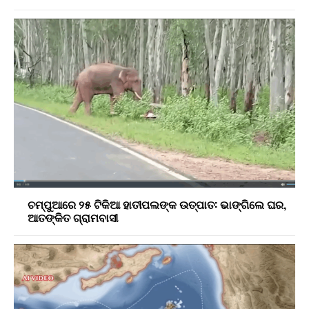
ଚମ୍ପୁଆରେ ୨୫ ଟିକିଆ ହାତୀପଲଙ୍କ ଉତ୍ପାତ: ଭାଙ୍ଗିଲେ ଘର,
ଆତଙ୍କିତ ଗ୍ରାମବାସୀ