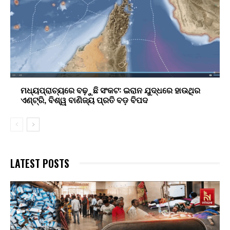
ମଧ୍ୟପ୍ରାଚ୍ୟରେ ବଢ଼ୁଛି ସଂକଟ: ଇରାନ ଯୁଦ୍ଧରେ ହାଉଥିର
ଏଣ୍ଟ୍ରି, ବିଶ୍ୱ ବାଣିଜ୍ୟ ପ୍ରତି ବଡ଼ ବିପଦ
LATEST POSTS