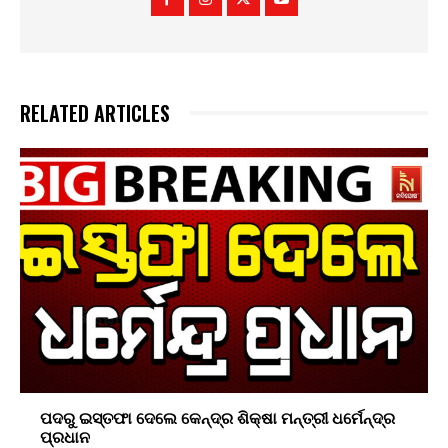
RELATED ARTICLES
ପଦରୁ ଇସ୍ତଫା ଦେଲେ କେନ୍ଦ୍ର ଶିକ୍ଷା ମନ୍ତ୍ରୀ ଧର୍ମେନ୍ଦ୍ର
ପ୍ରଧାନ