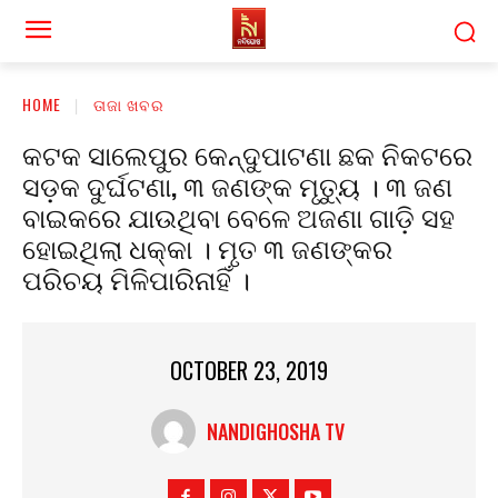
HOME
ତାଜା ଖବର
କଟକ ସାଲେପୁର କେନ୍ଦୁପାଟଣା ଛକ ନିକଟରେ
ସଡ଼କ ଦୁର୍ଘଟଣା, ୩ ଜଣଙ୍କ ମୃତ୍ୟୁ । ୩ ଜଣ
ବାଇକରେ ଯାଉଥିବା ବେଳେ ଅଜଣା ଗାଡ଼ି ସହ
ହୋଇଥିଲା ଧକ୍କା । ମୃତ ୩ ଜଣଙ୍କର
ପରିଚୟ ମିଳିପାରିନାହିଁ ।
OCTOBER 23, 2019
NANDIGHOSHA TV