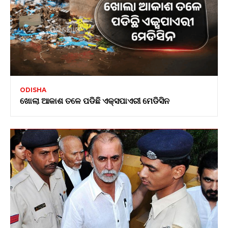
ODISHA
ଖୋଲା ଆକାଶ ତଳେ ପଡିଛି ଏକ୍ସପାଏରୀ ମେଡିସିନ