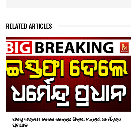
RELATED ARTICLES
ପଦରୁ ଇସ୍ତଫା ଦେଲେ କେନ୍ଦ୍ର ଶିକ୍ଷା ମନ୍ତ୍ରୀ ଧର୍ମେନ୍ଦ୍ର
ପ୍ରଧାନ