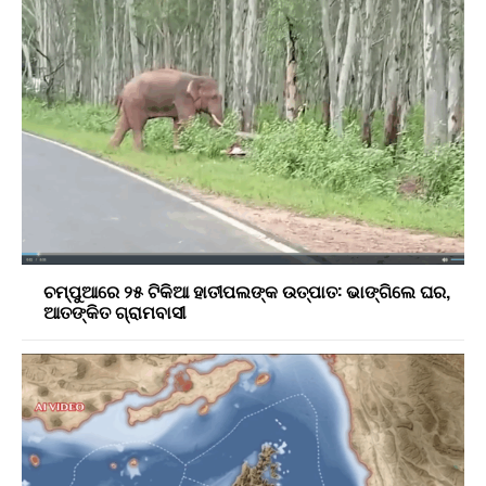
ଚମ୍ପୁଆରେ ୨୫ ଟିକିଆ ହାତୀପଲଙ୍କ ଉତ୍ପାତ: ଭାଙ୍ଗିଲେ ଘର,
ଆତଙ୍କିତ ଗ୍ରାମବାସୀ