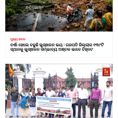
ମୁଖ୍ୟ ଖବର
ବର୍ଷା ହେଲେ ବଢୁଛି ଭୁସ୍ଖଳନ ଭୟ : ଗଜପତି ଜିଲ୍ଲାର ୧୩୯ଟି
ସ୍ଥାନକୁ ଭୁସ୍ଖଳନ ସମ୍ଭାବ୍ୟ ଅଞ୍ଚଳ ଭାବେ ଚିହ୍ନଟ