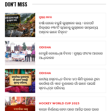
DON'T MISS
ମୁଖ୍ୟ ଖବର
ବର୍ଷା ହେଲେ ବଢୁଛି ଭୁସ୍ଖଳନ ଭୟ : ଗଜପତି
ଜିଲ୍ଲାର ୧୩୯ଟି ସ୍ଥାନକୁ ଭୁସ୍ଖଳନ ସମ୍ଭାବ୍ୟ
ଅଞ୍ଚଳ ଭାବେ ଚିହ୍ନଟ
ODISHA
ତେଜୁଛି ରେଭେନ୍ସା ବିବାଦ : ମୁଖ୍ୟ ଫାଟକ ଆଗରେ
ଆନ୍ଦୋଳନ
ODISHA
ଜାତୀୟ ହସ୍ତତନ୍ତ ଦିବସ :୪୦ କିମି ଦୂରରେ ଥିବା
କର୍ଡୋଲା ଗାଁ ଏବେ ବୁଣାକାର ଗାଁ ଭାବେ ପାଇଛି
ସ୍ବତନ୍ତ୍ର ପରିଚୟ
HOCKEY WORLD CUP 2023
ଲଗ୍ନ ନିର୍ଣ୍ଣୟ ହେବା ପରେ ଆଜିଠୁ ଘରେ ଘରେ