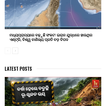
ମଧ୍ୟପ୍ରାଚ୍ୟରେ ବଢ଼ୁଛି ସଂକଟ: ଇରାନ ଯୁଦ୍ଧରେ ହାଉଥିର
ଏଣ୍ଟ୍ରି, ବିଶ୍ୱ ବାଣିଜ୍ୟ ପ୍ରତି ବଡ଼ ବିପଦ
LATEST POSTS