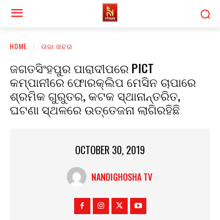
HOME
ତାଜା ଖବର
ଜଗତସିଂହପୁର ପାରାଦୀପରେ PICT
କମ୍ପାନୀରେ ଫୋରକ୍ଲିପ ମେସିନ ଚାପାରେ
ଶ୍ରମିକ ଗୁରୁତର, କଟକ ସ୍ଥାନାନ୍ତରିତ,
ଘଟଣା ସ୍ଥଳରେ ଉତ୍ତେଜନା ଲାଗିରହିଛି
OCTOBER 30, 2019
NANDIGHOSHA TV