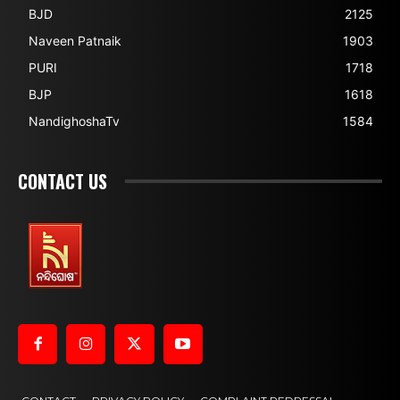
BJD
2125
Naveen Patnaik
1903
PURI
1718
BJP
1618
NandighoshaTv
1584
CONTACT US