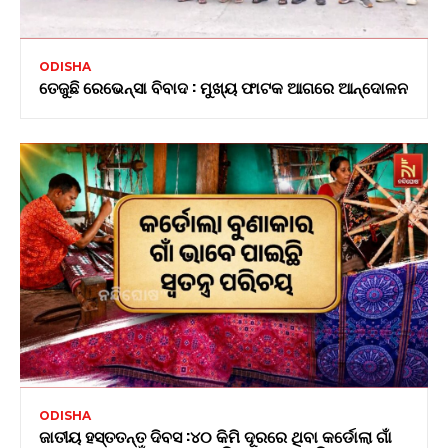
ODISHA
ତେଜୁଛି ରେଭେନ୍ସା ବିବାଦ : ମୁଖ୍ୟ ଫାଟକ ଆଗରେ ଆନ୍ଦୋଳନ
ODISHA
ଜାତୀୟ ହସ୍ତତନ୍ତ ଦିବସ :୪୦ କିମି ଦୂରରେ ଥିବା କର୍ଡୋଲା ଗାଁ