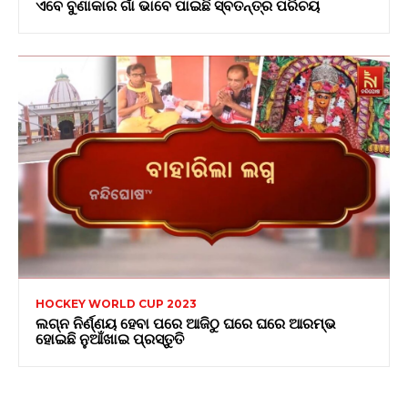
ଏବେ ବୁଣାକାର ଗାଁ ଭାବେ ପାଇଛି ସ୍ବତନ୍ତ୍ର ପରିଚୟ
HOCKEY WORLD CUP 2023
ଲଗ୍ନ ନିର୍ଣ୍ଣୟ ହେବା ପରେ ଆଜିଠୁ ଘରେ ଘରେ ଆରମ୍ଭ
ହୋଇଛି ନୁଆଁଖାଇ ପ୍ରସ୍ତୁତି