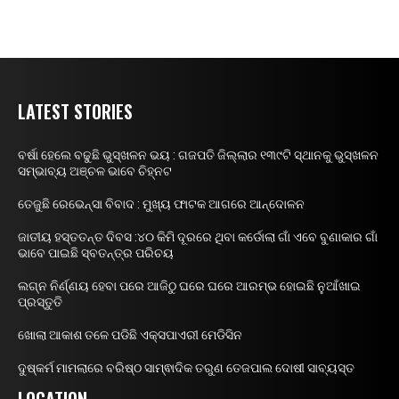
LATEST STORIES
ବର୍ଷା ହେଲେ ବଢୁଛି ଭୁସ୍ଖଳନ ଭୟ : ଗଜପତି ଜିଲ୍ଲାର ୧୩୯ଟି ସ୍ଥାନକୁ ଭୁସ୍ଖଳନ
ସମ୍ଭାବ୍ୟ ଅଞ୍ଚଳ ଭାବେ ଚିହ୍ନଟ
ତେଜୁଛି ରେଭେନ୍ସା ବିବାଦ : ମୁଖ୍ୟ ଫାଟକ ଆଗରେ ଆନ୍ଦୋଳନ
ଜାତୀୟ ହସ୍ତତନ୍ତ ଦିବସ :୪୦ କିମି ଦୂରରେ ଥିବା କର୍ଡୋଲା ଗାଁ ଏବେ ବୁଣାକାର ଗାଁ
ଭାବେ ପାଇଛି ସ୍ବତନ୍ତ୍ର ପରିଚୟ
ଲଗ୍ନ ନିର୍ଣ୍ଣୟ ହେବା ପରେ ଆଜିଠୁ ଘରେ ଘରେ ଆରମ୍ଭ ହୋଇଛି ନୁଆଁଖାଇ
ପ୍ରସ୍ତୁତି
ଖୋଲା ଆକାଶ ତଳେ ପଡିଛି ଏକ୍ସପାଏରୀ ମେଡିସିନ
ଦୁଷ୍କର୍ମ ମାମଲାରେ ବରିଷ୍ଠ ସାମ୍ଵାଦିକ ତରୁଣ ତେଜପାଲ ଦୋଷୀ ସାବ୍ୟସ୍ତ