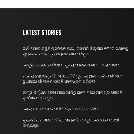
LATEST STORIES
ବର୍ଷା ହେଲେ ବଢୁଛି ଭୁସ୍ଖଳନ ଭୟ : ଗଜପତି ଜିଲ୍ଲାର ୧୩୯ଟି ସ୍ଥାନକୁ
ଭୁସ୍ଖଳନ ସମ୍ଭାବ୍ୟ ଅଞ୍ଚଳ ଭାବେ ଚିହ୍ନଟ
ତେଜୁଛି ରେଭେନ୍ସା ବିବାଦ : ମୁଖ୍ୟ ଫାଟକ ଆଗରେ ଆନ୍ଦୋଳନ
ଜାତୀୟ ହସ୍ତତନ୍ତ ଦିବସ :୪୦ କିମି ଦୂରରେ ଥିବା କର୍ଡୋଲା ଗାଁ ଏବେ
ବୁଣାକାର ଗାଁ ଭାବେ ପାଇଛି ସ୍ବତନ୍ତ୍ର ପରିଚୟ
ଲଗ୍ନ ନିର୍ଣ୍ଣୟ ହେବା ପରେ ଆଜିଠୁ ଘରେ ଘରେ ଆରମ୍ଭ ହୋଇଛି
ନୁଆଁଖାଇ ପ୍ରସ୍ତୁତି
ଖୋଲା ଆକାଶ ତଳେ ପଡିଛି ଏକ୍ସପାଏରୀ ମେଡିସିନ
ଦୁଷ୍କର୍ମ ମାମଲାରେ ବରିଷ୍ଠ ସାମ୍ଵାଦିକ ତରୁଣ ତେଜପାଲ ଦୋଷୀ
ସାବ୍ୟସ୍ତ