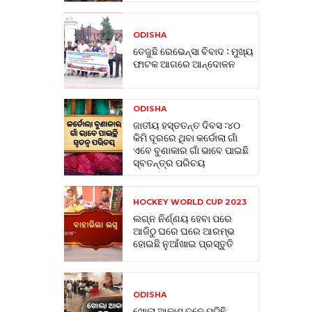
ODISHA
ତେଜୁଛି ରେଭେନ୍ସା ବିବାଦ : ମୁଖ୍ୟ
ଫାଟକ ଆଗରେ ଆନ୍ଦୋଳନ
ODISHA
ଜାତୀୟ ହସ୍ତତନ୍ତ ଦିବସ :୪୦
କିମି ଦୂରରେ ଥିବା କର୍ଡୋଲା ଗାଁ
ଏବେ ବୁଣାକାର ଗାଁ ଭାବେ ପାଇଛି
ସ୍ବତନ୍ତ୍ର ପରିଚୟ
HOCKEY WORLD CUP 2023
ଲଗ୍ନ ନିର୍ଣ୍ଣୟ ହେବା ପରେ
ଆଜିଠୁ ଘରେ ଘରେ ଆରମ୍ଭ
ହୋଇଛି ନୁଆଁଖାଇ ପ୍ରସ୍ତୁତି
ODISHA
ଖୋଲା ଆକାଶ ତଳେ ପଡିଛି