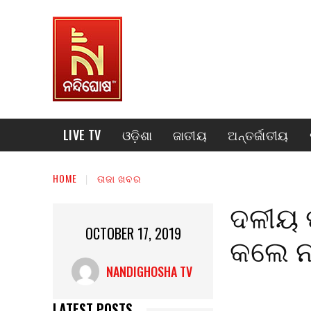
LIVE TV
ଓଡ଼ିଶା
ଜାତୀୟ
ଅନ୍ତର୍ଜାତୀୟ
HOME
ତାଜା ଖବର
ଦଳୀୟ ପ୍
OCTOBER 17, 2019
କଲେ ନ
NANDIGHOSHA TV
LATEST POSTS