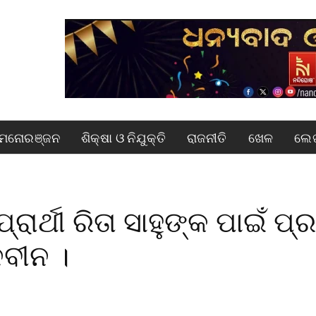
ମନୋରଞ୍ଜନ
ଶିକ୍ଷା ଓ ନିଯୁକ୍ତି
ରାଜନୀତି
ଖେଳ
ଲେଖ
ରାର୍ଥୀ ରିତା ସାହୁଙ୍କ ପାଇଁ ପ୍
ବୀନ ।