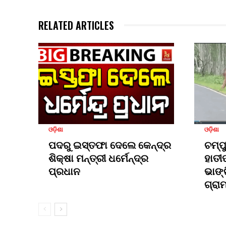
RELATED ARTICLES
ଓଡ଼ିଶା
ଓଡ଼ିଶା
ପଦରୁ ଇସ୍ତଫା ଦେଲେ କେନ୍ଦ୍ର
ଚମ୍ପ
ଶିକ୍ଷା ମନ୍ତ୍ରୀ ଧର୍ମେନ୍ଦ୍ର
ହାତୀ
ପ୍ରଧାନ
ଭାଙ୍
ଗ୍ରା