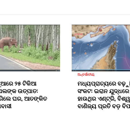
ଅନ୍ତର୍ଜାତୀୟ
ୁଆରେ ୨୫ ଟିକିଆ
ମଧ୍ୟପ୍ରାଚ୍ୟରେ ବଢ଼ୁ
ପଲଙ୍କ ଉତ୍ପାତ:
ସଂକଟ: ଇରାନ ଯୁଦ୍ଧରେ
ଗିଲେ ଘର, ଆତଙ୍କିତ
ହାଉଥିର ଏଣ୍ଟ୍ରି, ବିଶ୍ୱ
ମବାସୀ
ବାଣିଜ୍ୟ ପ୍ରତି ବଡ଼ ବି