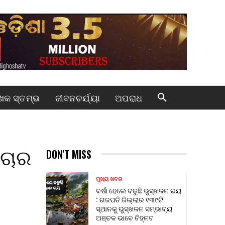
କ ସ୍ତମ୍ଭ
ଜୀବନଚର୍ଯ୍ୟା
ଅପରାଧ
ରଚାର
DON'T MISS
ମୁଖ୍ୟ ଖବର
ବର୍ଷା ହେଲେ ବଢୁଛି ଭୁସ୍ଖଳନ ଭୟ
: ଗଜପତି ଜିଲ୍ଲାର ୧୩୯ଟି
ସ୍ଥାନକୁ ଭୁସ୍ଖଳନ ସମ୍ଭାବ୍ୟ
ଅଞ୍ଚଳ ଭାବେ ଚିହ୍ନଟ