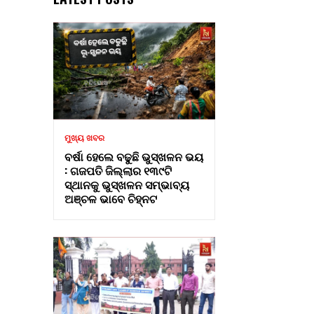
ମୁଖ୍ୟ ଖବର
ବର୍ଷା ହେଲେ ବଢୁଛି ଭୁସ୍ଖଳନ ଭୟ
: ଗଜପତି ଜିଲ୍ଲାର ୧୩୯ଟି
ସ୍ଥାନକୁ ଭୁସ୍ଖଳନ ସମ୍ଭାବ୍ୟ
ଅଞ୍ଚଳ ଭାବେ ଚିହ୍ନଟ