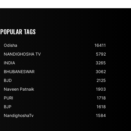
POPULAR TAGS
Odisha
16411
NANDIGHOSHA TV
5792
INDIA
3265
BHUBANESWAR
3062
BJD
2125
Naveen Patnaik
1903
PURI
1718
BJP
1618
NandighoshaTv
1584