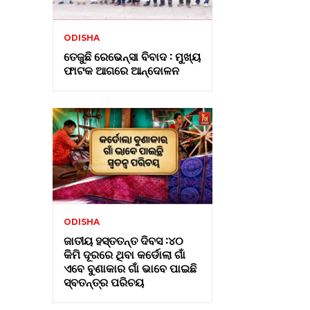
ODISHA
ତେଜୁଛି ରେଭେନ୍ସା ବିବାଦ : ମୁଖ୍ୟ
ଫାଟକ ଆଗରେ ଆନ୍ଦୋଳନ
ODISHA
ଜାତୀୟ ହସ୍ତତନ୍ତ ଦିବସ :୪୦
କିମି ଦୂରରେ ଥିବା କର୍ଡୋଲା ଗାଁ
ଏବେ ବୁଣାକାର ଗାଁ ଭାବେ ପାଇଛି
ସ୍ବତନ୍ତ୍ର ପରିଚୟ