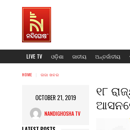
LIVE TV
ଓଡ଼ିଶା
ଜାତୀୟ
ଅନ୍ତର୍ଜାତୀୟ
HOME
ତାଜା ଖବର
୧୮ ରାଜ
OCTOBER 21, 2019
ଆସନରେ 
NANDIGHOSHA TV
LATEST POSTS