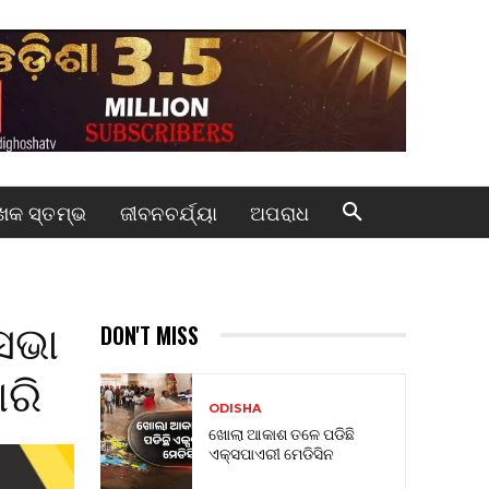
କ ସ୍ତମ୍ଭ
ଜୀବନଚର୍ଯ୍ୟା
ଅପରାଧ
ସଭା
DON'T MISS
ାରି
ODISHA
ଖୋଲା ଆକାଶ ତଳେ ପଡିଛି
ଏକ୍ସପାଏରୀ ମେଡିସିନ