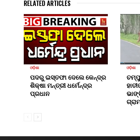
RELATED ARTICLES
ଓଡ଼ିଶା
ଓଡ଼ିଶା
ପଦରୁ ଇସ୍ତଫା ଦେଲେ କେନ୍ଦ୍ର
ଚମ୍ପ
ଶିକ୍ଷା ମନ୍ତ୍ରୀ ଧର୍ମେନ୍ଦ୍ର
ହାତୀ
ପ୍ରଧାନ
ଭାଙ୍
ଗ୍ରା