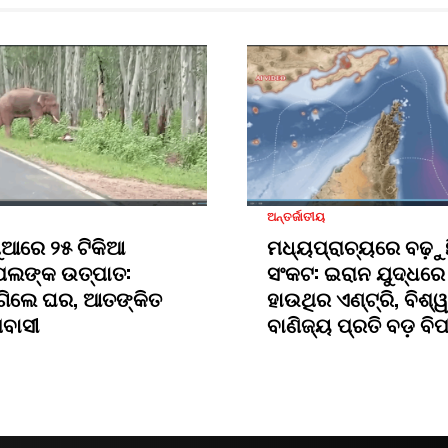
ଅନ୍ତର୍ଜାତୀୟ
ୁଆରେ ୨୫ ଟିକିଆ
ମଧ୍ୟପ୍ରାଚ୍ୟରେ ବଢ଼ୁ
ପଲଙ୍କ ଉତ୍ପାତ:
ସଂକଟ: ଇରାନ ଯୁଦ୍ଧରେ
ଗିଲେ ଘର, ଆତଙ୍କିତ
ହାଉଥିର ଏଣ୍ଟ୍ରି, ବିଶ୍ୱ
ମବାସୀ
ବାଣିଜ୍ୟ ପ୍ରତି ବଡ଼ ବି