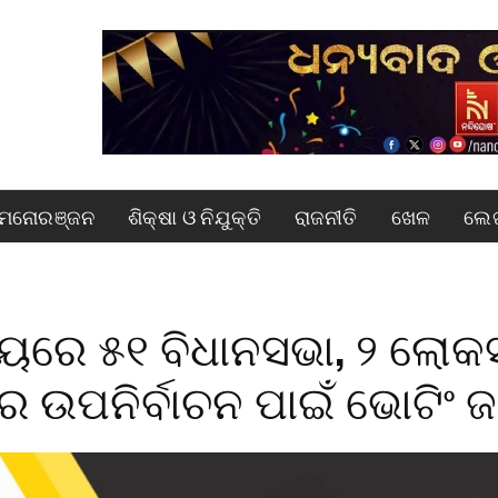
ମନୋରଞ୍ଜନ
ଶିକ୍ଷା ଓ ନିଯୁକ୍ତି
ରାଜନୀତି
ଖେଳ
ଲେଖ
୍ୟରେ ୫୧ ବିଧାନସଭା, ୨ ଲୋକ
ଉପନିର୍ବାଚନ ପାଇଁ ଭୋଟିଂ ଜ