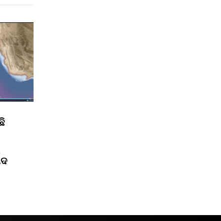
ଛି
ପଦ