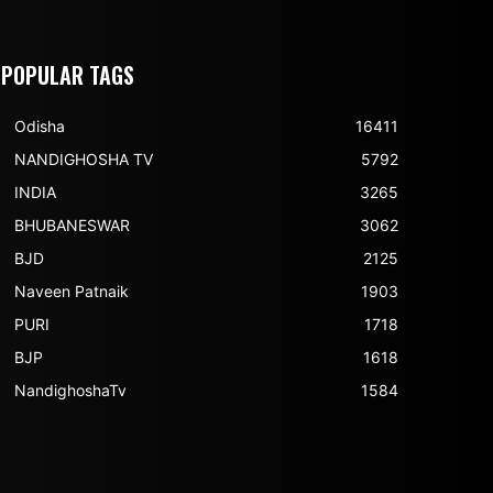
POPULAR TAGS
Odisha
16411
NANDIGHOSHA TV
5792
INDIA
3265
BHUBANESWAR
3062
BJD
2125
Naveen Patnaik
1903
PURI
1718
BJP
1618
NandighoshaTv
1584