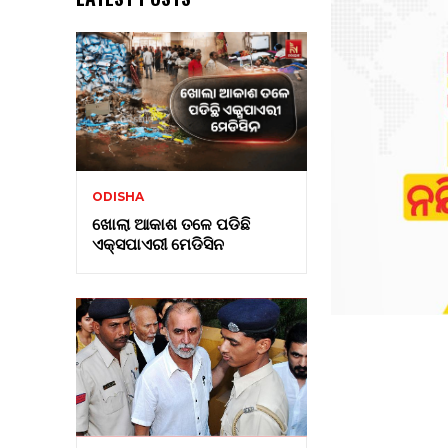
ODISHA
ଖୋଲା ଆକାଶ ତଳେ ପଡିଛି
ଏକ୍ସପାଏରୀ ମେଡିସିନ