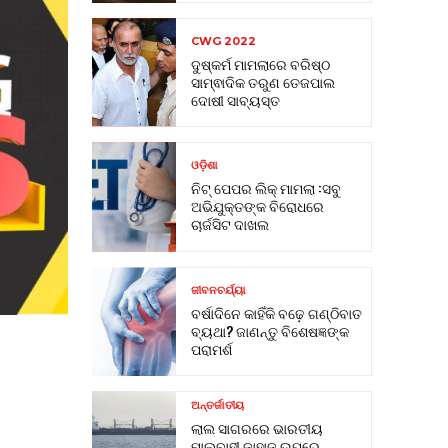
CWG 2022
ଦୁଷ୍କର୍ମ ମାମଲାରେ ବରିଷ୍ଠ
ସାମ୍ଵାଦିକ ତରୁଣ ତେଜପାଲ
ଦୋଷୀ ସାବ୍ୟସ୍ତ
ଓଡ଼ିଶା
ନିଟ୍ ପେପର ଲିକ୍ ମାମଲା :ସବୁ
ଅଭିଯୁକ୍ତଙ୍କ ବିରୋଧରେ
ଚାର୍ଜସିଟ ଦାଖଲ
ଜୀବନଚର୍ଯ୍ୟା
ବର୍ଷାଦିନେ କାହିଁକି ବଢ଼େ ଗଣ୍ଠିବାତ
ବ୍ୟଥା? ଜାଣନ୍ତୁ ବିଶେଷଜ୍ଞଙ୍କ
ପରାମର୍ଶ
ଅନ୍ତର୍ଜାତୀୟ
ଲାଲ ସାଗରରେ ଭାରତୀୟ
ମାଲବାହୀ ଜାହାଜ ଉପରେ