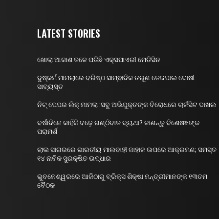
LATEST STORIES
ଖୋଲା ଆକାଶ ତଳେ ପଡିଛି ଏକ୍ସପାଏରୀ ମେଡିସିନ
ଦୁଷ୍କର୍ମ ମାମଲାରେ ବରିଷ୍ଠ ସାମ୍ଵାଦିକ ତରୁଣ ତେଜପାଲ ଦୋଷୀ
ସାବ୍ୟସ୍ତ
ନିଟ୍ ପେପର ଲିକ୍ ମାମଲା :ସବୁ ଅଭିଯୁକ୍ତଙ୍କ ବିରୋଧରେ ଚାର୍ଜସିଟ ଦାଖଲ
ବର୍ଷାଦିନେ କାହିଁକି ବଢ଼େ ଗଣ୍ଠିବାତ ବ୍ୟଥା? ଜାଣନ୍ତୁ ବିଶେଷଜ୍ଞଙ୍କ
ପରାମର୍ଶ
ଲାଲ ସାଗରରେ ଭାରତୀୟ ମାଲବାହୀ ଜାହାଜ ଉପରେ ଆକ୍ରମଣ; ସମସ୍ତ
୧୪ ନାବିକ ସୁରକ୍ଷିତ ଉଦ୍ଧାର
ଭୁବନେଶ୍ୱରରେ ଆଜିଠାରୁ ବ୍ରିକ୍ସ ଶିକ୍ଷା ମନ୍ତ୍ରୀମାନଙ୍କ ୧୩ତମ
ବୈଠକ