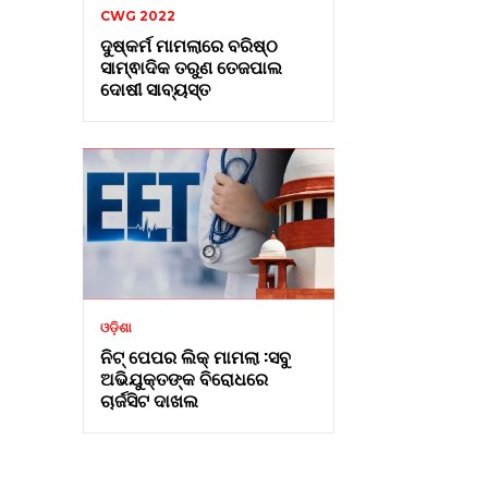
CWG 2022
ଦୁଷ୍କର୍ମ ମାମଲାରେ ବରିଷ୍ଠ
ସାମ୍ଵାଦିକ ତରୁଣ ତେଜପାଲ
ଦୋଷୀ ସାବ୍ୟସ୍ତ
ଓଡ଼ିଶା
ନିଟ୍ ପେପର ଲିକ୍ ମାମଲା :ସବୁ
ଅଭିଯୁକ୍ତଙ୍କ ବିରୋଧରେ
ଚାର୍ଜସିଟ ଦାଖଲ