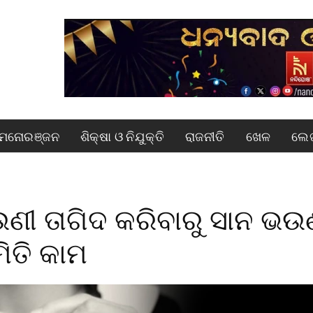
ମନୋରଞ୍ଜନ
ଶିକ୍ଷା ଓ ନିଯୁକ୍ତି
ରାଜନୀତି
ଖେଳ
ଲେଖ
ଣୀ ତାଗିଦ କରିବାରୁ ସାନ ଭଉ
ିତି କାମ