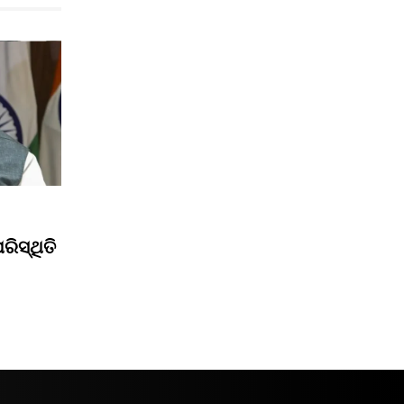
ିସ୍ଥିତି