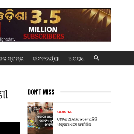
କ ସ୍ତମ୍ଭ
ଜୀବନଚର୍ଯ୍ୟା
ଅପରାଧ
ଣୀ
DON'T MISS
ODISHA
ଖୋଲା ଆକାଶ ତଳେ ପଡିଛି
ଏକ୍ସପାଏରୀ ମେଡିସିନ