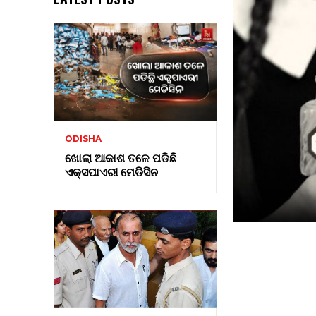
ODISHA
ଖୋଲା ଆକାଶ ତଳେ ପଡିଛି
ଏକ୍ସପାଏରୀ ମେଡିସିନ