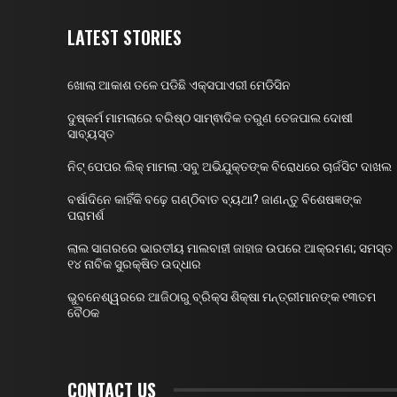
LATEST STORIES
ଖୋଲା ଆକାଶ ତଳେ ପଡିଛି ଏକ୍ସପାଏରୀ ମେଡିସିନ
ଦୁଷ୍କର୍ମ ମାମଲାରେ ବରିଷ୍ଠ ସାମ୍ଵାଦିକ ତରୁଣ ତେଜପାଲ ଦୋଷୀ
ସାବ୍ୟସ୍ତ
ନିଟ୍ ପେପର ଲିକ୍ ମାମଲା :ସବୁ ଅଭିଯୁକ୍ତଙ୍କ ବିରୋଧରେ ଚାର୍ଜସିଟ ଦାଖଲ
ବର୍ଷାଦିନେ କାହିଁକି ବଢ଼େ ଗଣ୍ଠିବାତ ବ୍ୟଥା? ଜାଣନ୍ତୁ ବିଶେଷଜ୍ଞଙ୍କ
ପରାମର୍ଶ
ଲାଲ ସାଗରରେ ଭାରତୀୟ ମାଲବାହୀ ଜାହାଜ ଉପରେ ଆକ୍ରମଣ; ସମସ୍ତ
୧୪ ନାବିକ ସୁରକ୍ଷିତ ଉଦ୍ଧାର
ଭୁବନେଶ୍ୱରରେ ଆଜିଠାରୁ ବ୍ରିକ୍ସ ଶିକ୍ଷା ମନ୍ତ୍ରୀମାନଙ୍କ ୧୩ତମ
ବୈଠକ
CONTACT US