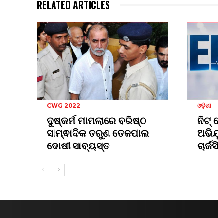
RELATED ARTICLES
CWG 2022
ଓଡ଼ିଶା
ଦୁଷ୍କର୍ମ ମାମଲାରେ ବରିଷ୍ଠ
ନିଟ୍
ସାମ୍ଵାଦିକ ତରୁଣ ତେଜପାଲ
ଅଭିଯ
ଦୋଷୀ ସାବ୍ୟସ୍ତ
ଚାର୍