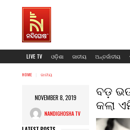
LIVE TV
ଓଡ଼ିଶା
ଜାତୀୟ
ଅନ୍ତର୍ଜାତୀୟ
HOME
ଜାତୀୟ
ବଡ଼ ଭଉ
NOVEMBER 8, 2019
କଲା ଏମ
NANDIGHOSHA TV
LATEST POSTS