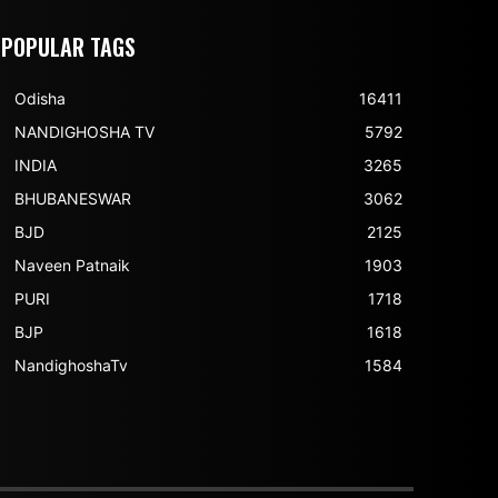
POPULAR TAGS
Odisha
16411
NANDIGHOSHA TV
5792
INDIA
3265
BHUBANESWAR
3062
BJD
2125
Naveen Patnaik
1903
PURI
1718
BJP
1618
NandighoshaTv
1584