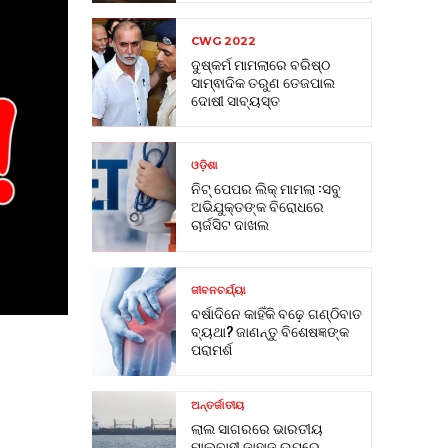
CWG 2022
ଦୁଷ୍କର୍ମ ମାମଲାରେ ବରିଷ୍ଠ
ସାମ୍ଵାଦିକ ତରୁଣ ତେଜପାଲ
ଦୋଷୀ ସାବ୍ୟସ୍ତ
ଓଡ଼ିଶା
ନିଟ୍ ପେପର ଲିକ୍ ମାମଲା :ସବୁ
ଅଭିଯୁକ୍ତଙ୍କ ବିରୋଧରେ
ଚାର୍ଜସିଟ ଦାଖଲ
ଜୀବନଚର୍ଯ୍ୟା
ବର୍ଷାଦିନେ କାହିଁକି ବଢ଼େ ଗଣ୍ଠିବାତ
ବ୍ୟଥା? ଜାଣନ୍ତୁ ବିଶେଷଜ୍ଞଙ୍କ
ପରାମର୍ଶ
ଅନ୍ତର୍ଜାତୀୟ
ଲାଲ ସାଗରରେ ଭାରତୀୟ
ମାଲବାହୀ ଜାହାଜ ଉପରେ