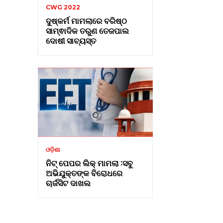
CWG 2022
ଦୁଷ୍କର୍ମ ମାମଲାରେ ବରିଷ୍ଠ
ସାମ୍ଵାଦିକ ତରୁଣ ତେଜପାଲ
ଦୋଷୀ ସାବ୍ୟସ୍ତ
ଓଡ଼ିଶା
ନିଟ୍ ପେପର ଲିକ୍ ମାମଲା :ସବୁ
ଅଭିଯୁକ୍ତଙ୍କ ବିରୋଧରେ
ଚାର୍ଜସିଟ ଦାଖଲ