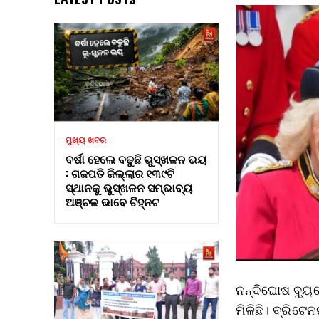
ମୁଖ୍ୟ ଖବର
ବର୍ଷା ହେଲେ ବଢୁଛି ଭୁସ୍ଖଳନ ଭୟ
: ଗଜପତି ଜିଲ୍ଲାର ୧୩୯ଟି
ସ୍ଥାନକୁ ଭୁସ୍ଖଳନ ସମ୍ଭାବ୍ୟ
ଅଞ୍ଚଳ ଭାବେ ଚିହ୍ନଟ
ନନ୍ଦିଘୋଷ ବ୍ୟୁ
ମିଳିଛି। ବ୍ରିଟେ