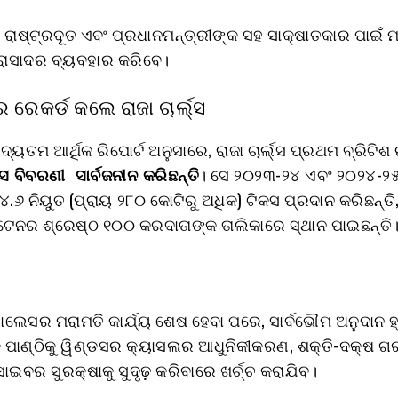
, ରାଷ୍ଟ୍ରଦୂତ ଏବଂ ପ୍ରଧାନମନ୍ତ୍ରୀଙ୍କ ସହ ସାକ୍ଷାତକାର ପାଇଁ ମ
 ପ୍ରାସାଦର ବ୍ୟବହାର କରିବେ।
 ରେକର୍ଡ କଲେ ରାଜା ଚାର୍ଲ୍ସ
ୟତମ ଆର୍ଥିକ ରିପୋର୍ଟ ଅନୁସାରେ, ରାଜା ଚାର୍ଲ୍ସ ପ୍ରଥମ ବ୍ରିଟିଶ 
ସ ବିବରଣୀ ସାର୍ବଜନୀନ କରିଛନ୍ତି
। ସେ ୨୦୨୩-୨୪ ଏବଂ ୨୦୨୪-୨୫ 
.୬ ନିୟୁତ (ପ୍ରାୟ ₹୨୮୦ କୋଟିରୁ ଅଧିକ) ଟିକସ ପ୍ରଦାନ କରିଛନ୍ତି
ଟେନର ଶ୍ରେଷ୍ଠ ୧୦୦ କରଦାତାଙ୍କ ତାଲିକାରେ ସ୍ଥାନ ପାଇଛନ୍ତି
ାଲେସର ମରାମତି କାର୍ଯ୍ୟ ଶେଷ ହେବା ପରେ, ସାର୍ବଭୌମ ଅନୁଦାନ ହ
ି ପାଣ୍ଠିକୁ ୱିଣ୍ଡସର କ୍ୟାସଲର ଆଧୁନିକୀକରଣ, ଶକ୍ତି-ଦକ୍ଷ 
ାଇବର ସୁରକ୍ଷାକୁ ସୁଦୃଢ଼ କରିବାରେ ଖର୍ଚ୍ଚ କରାଯିବ।