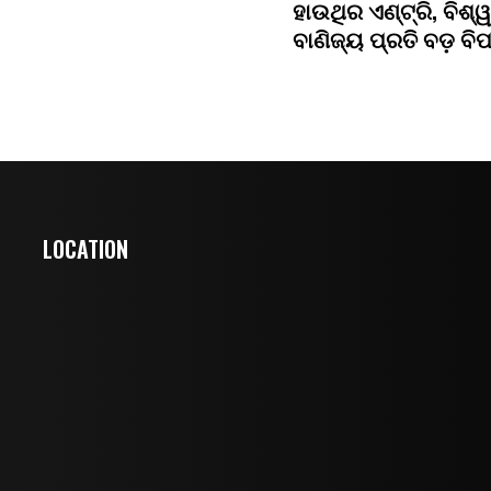
ହାଉଥିର ଏଣ୍ଟ୍ରି, ବିଶ୍ୱ
ବାଣିଜ୍ୟ ପ୍ରତି ବଡ଼ ବି
LOCATION