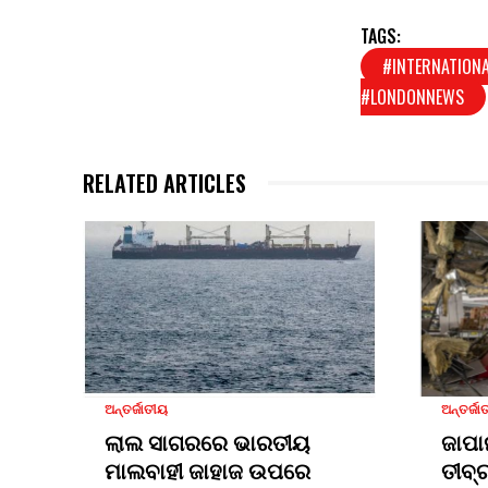
TAGS:
#INTERNATIONA
#LONDONNEWS
RELATED ARTICLES
ଅନ୍ତର୍ଜାତୀୟ
ଅନ୍ତର୍ଜା
ଲାଲ ସାଗରରେ ଭାରତୀୟ
ଜାପା
ମାଲବାହୀ ଜାହାଜ ଉପରେ
ତୀବ୍