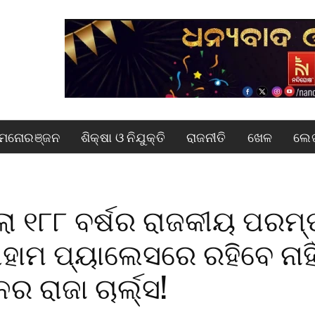
ମନୋରଞ୍ଜନ
ଶିକ୍ଷା ଓ ନିଯୁକ୍ତି
ରାଜନୀତି
ଖେଳ
ଲେଖ
ଲା ୧୮୮ ବର୍ଷର ରାଜକୀୟ ପରମ୍
ହାମ ପ୍ୟାଲେସରେ ରହିବେ ନାହି
ର ରାଜା ଚାର୍ଲ୍ସ!