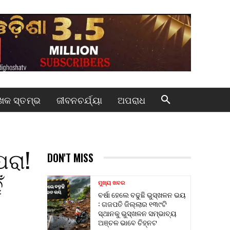
କ ସ୍ତମ୍ଭ
ଜୀବନଚର୍ଯ୍ୟା
ଅପରାଧ
ପରା!
DON'T MISS
ଁ
ମୁଖ୍ୟ ଖବର
ବର୍ଷା ହେଲେ ବଢୁଛି ଭୁସ୍ଖଳନ ଭୟ
: ଗଜପତି ଜିଲ୍ଲାର ୧୩୯ଟି
ସ୍ଥାନକୁ ଭୁସ୍ଖଳନ ସମ୍ଭାବ୍ୟ
ଅଞ୍ଚଳ ଭାବେ ଚିହ୍ନଟ