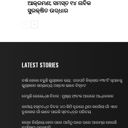
ଆକ୍ରମଣ; ସମସ୍ତ ୧୪ ନାବିକ
ସୁରକ୍ଷିତ ଉଦ୍ଧାର
LATEST STORIES
ବର୍ଷା ହେଲେ ବଢୁଛି ଭୁସ୍ଖଳନ ଭୟ : ଗଜପତି ଜିଲ୍ଲାର ୧୩୯ଟି ସ୍ଥାନକୁ
ଭୁସ୍ଖଳନ ସମ୍ଭାବ୍ୟ ଅଞ୍ଚଳ ଭାବେ ଚିହ୍ନଟ
ତେଜୁଛି ରେଭେନ୍ସା ବିବାଦ : ମୁଖ୍ୟ ଫାଟକ ଆଗରେ ଆନ୍ଦୋଳନ
ଜାତୀୟ ହସ୍ତତନ୍ତ ଦିବସ :୪୦ କିମି ଦୂରରେ ଥିବା କର୍ଡୋଲା ଗାଁ ଏବେ
ବୁଣାକାର ଗାଁ ଭାବେ ପାଇଛି ସ୍ବତନ୍ତ୍ର ପରିଚୟ
ଲଗ୍ନ ନିର୍ଣ୍ଣୟ ହେବା ପରେ ଆଜିଠୁ ଘରେ ଘରେ ଆରମ୍ଭ ହୋଇଛି
ନୁଆଁଖାଇ ପ୍ରସ୍ତୁତି