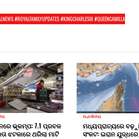
LNEWS #ROYALFAMILYUPDATES #KINGCHARLESIII #QUEENCAMILLA
ତୀୟ
ଅନ୍ତର୍ଜାତୀୟ
ନରେ ଭୂକମ୍ପ: 7.1 ପ୍ରବଳ
ମଧ୍ୟପ୍ରାଚ୍ୟରେ ବଢ଼ୁ
ରତା ଝଟକାରେ ଥରିଲା ମାଟି
ସଂକଟ: ଇରାନ ଯୁଦ୍ଧରେ