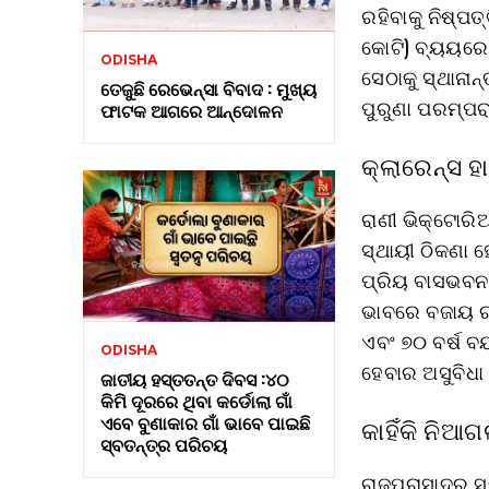
ରହିବାକୁ ନିଷ୍ପତ
କୋଟି) ବ୍ୟୟରେ 
ODISHA
ସେଠାକୁ ସ୍ଥାନାନ
ତେଜୁଛି ରେଭେନ୍ସା ବିବାଦ : ମୁଖ୍ୟ
ପୁରୁଣା ପରମ୍ପରା
ଫାଟକ ଆଗରେ ଆନ୍ଦୋଳନ
କ୍ଲାରେନ୍ସ 
ରାଣୀ ଭିକ୍ଟୋରି
ସ୍ଥାୟୀ ଠିକଣା ହ
ପ୍ରିୟ ବାସଭବ
ଭାବରେ ବଜାୟ ର
ଏବଂ ୭୦ ବର୍ଷ ବ
ODISHA
ହେବାର ଅସୁବିଧା ଉ
ଜାତୀୟ ହସ୍ତତନ୍ତ ଦିବସ :୪୦
କିମି ଦୂରରେ ଥିବା କର୍ଡୋଲା ଗାଁ
ଏବେ ବୁଣାକାର ଗାଁ ଭାବେ ପାଇଛି
କାହିଁକି ନିଆଗ
ସ୍ବତନ୍ତ୍ର ପରିଚୟ
ରାଜପ୍ରାସାଦର ସୂ