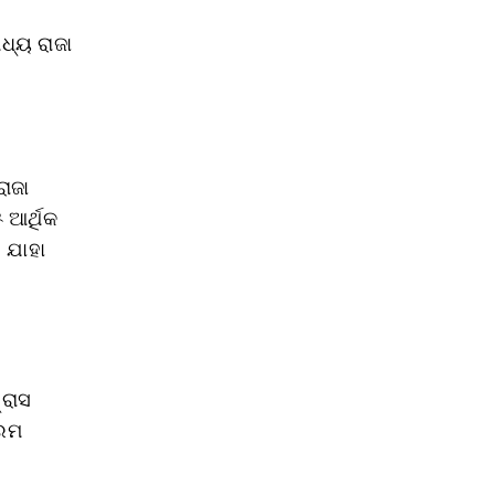
ଧ୍ୟ ରାଜା
ରାଜା
ଆର୍ଥିକ
, ଯାହା
।
୍ରାସ
ଗରମ