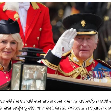
ରୋ: ବ୍ରିଟିଶ ରାଜପରିବାର ଇତିହାସରେ ଏକ ବଡ଼ ପରିବର୍ତ୍ତନ ଦେଖିବ
ନର ରାଜା ଚାର୍ଲ୍ସ ତୃତୀୟ ଏବଂ ରାଣୀ କାମିଲା ବକିଙ୍ଗହାମ ପ୍ୟାଲେସ