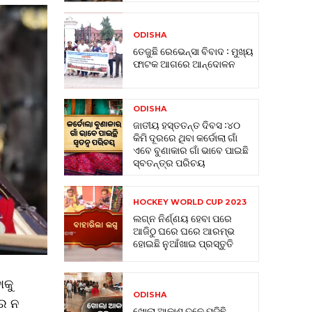
ODISHA
ତେଜୁଛି ରେଭେନ୍ସା ବିବାଦ : ମୁଖ୍ୟ
ଫାଟକ ଆଗରେ ଆନ୍ଦୋଳନ
ODISHA
ଜାତୀୟ ହସ୍ତତନ୍ତ ଦିବସ :୪୦
କିମି ଦୂରରେ ଥିବା କର୍ଡୋଲା ଗାଁ
ଏବେ ବୁଣାକାର ଗାଁ ଭାବେ ପାଇଛି
ସ୍ବତନ୍ତ୍ର ପରିଚୟ
HOCKEY WORLD CUP 2023
ଲଗ୍ନ ନିର୍ଣ୍ଣୟ ହେବା ପରେ
ଆଜିଠୁ ଘରେ ଘରେ ଆରମ୍ଭ
ହୋଇଛି ନୁଆଁଖାଇ ପ୍ରସ୍ତୁତି
ାକୁ
ODISHA
ରେ ନ
ଖୋଲା ଆକାଶ ତଳେ ପଡିଛି