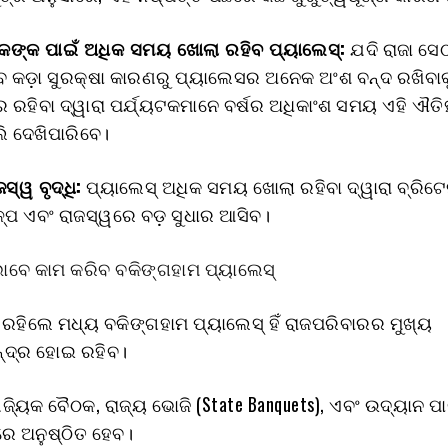
ଙ୍କ ପାଇଁ ଅଧିକ ସମୟ ଖୋଲା ରହିବ ପ୍ୟାଲେସ୍:
ଯଦି ରାଜା ସେ
େ କଡ଼ା ସୁରକ୍ଷା କାରଣରୁ ପ୍ୟାଲେସର ଅନେକ ଅଂଶ ବନ୍ଦ ରଖିବାକ
ର ରହିବା ଦ୍ୱାରା ପର୍ଯ୍ୟଟକମାନେ ବର୍ଷର ଅଧିକାଂଶ ସମୟ ଏହି ଐତି
ଲି ଦେଖିପାରିବେ।
ସ୍ୱ ବୃଦ୍ଧି:
ପ୍ୟାଲେସ୍ ଅଧିକ ସମୟ ଖୋଲା ରହିବା ଦ୍ୱାରା ବ୍ରିଟ
ଳ୍ପ ଏବଂ ରାଜସ୍ୱରେ ବଡ଼ ସୁଧାର ଆସିବ।
ଭାବେ କାମ କରିବ ବକିଙ୍ଗହାମ ପ୍ୟାଲେସ୍
 ରହିଲେ ମଧ୍ୟ ବକିଙ୍ଗହାମ ପ୍ୟାଲେସ୍ ହିଁ ରାଜପରିବାରର ମୁଖ୍ୟ
ନ୍ଦ୍ର ହୋଇ ରହିବ।
ଜ୍ୟିକ ବୈଠକ, ରାଜ୍ୟ ଭୋଜି (State Banquets), ଏବଂ ଉଦ୍ୟାନ ପାର୍
ାରେ ଅନୁଷ୍ଠିତ ହେବ।