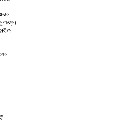
ଠାରେ
ୁ ପଡ଼େ।
ହାସିକ
େନର
ଟି