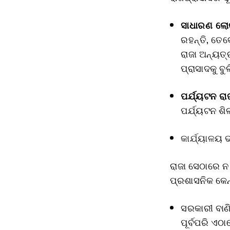
ସାଧାରଣ ଲୋକ
ରହନ୍ତି, ତେବ
ରାଜା ଅନ୍ୟତ୍
ପ୍ରାସାଦକୁ ବୁ
ପର୍ଯ୍ୟଟନ ରାଜ
ପର୍ଯ୍ୟଟନ ଶି
କାର୍ଯ୍ୟାଳୟ 
ରାଜା ସେଠାରେ ନ
ପ୍ରଶାସନିକ କେ
ସରକାରୀ ବାଣି
ପୂର୍ବପରି ଏଠ