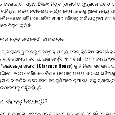
୍ତି ନେଇଛନ୍ତି। ପ୍ରାୟ £୩୬୯ ନିୟୁତ (ଭାରତୀୟ ମୁଦ୍ରାରେ ପ୍ରାୟ 
ଚାଲିଥିବା ଭବ୍ୟ ନବୀକରଣ କାର୍ଯ୍ୟ ଶେଷ ହେବାକୁ ଥିଲେ ମଧ୍ୟ ରା
୍ତରିତ ହେବେ ନାହିଁ। ଏହା ସହିତ ୧୮୩୭ ମସିହାରୁ ଚାଲିଆସୁଥିବା ୧୮୮ 
ରେ ବିରାମ ଲାଗିଛି।
ହାଉସ ହେବ ସରକାରୀ ବାସଭବନ
ଆଙ୍କ ରାଜତ୍ୱ କାଳରୁ ବକିଙ୍ଗହାମ ପ୍ୟାଲେସ୍ ବ୍ରିଟିଶ ରାଜପରିବ
ୋଇ ରହିଆସିଛି। ତଥାପି, ରାଜା ଚାର୍ଲ୍ସ ଏବଂ ରାଣୀ କାମିଲା ସେମାନଙ
ନ
‘କ୍ଲାରେନ୍ସ ହାଉସ’ (Clarence House)
କୁ ହିଁ ନିଜର ସରକାରୀ 
ଖିବେ। ୨୦୦୫ ମସିହାରେ ବିବାହ ପରଠାରୁ ଉଭୟ ଏଠାରେ ରହିଆସୁଛ
ୟସ ପାର କରିବା ପରେ ସେମାନେ ପୁଣିଥରେ ନୂଆ ସ୍ଥାନକୁ ସ୍ଥାନାନ୍
ଠାଇବାକୁ ଚାହୁଁନାହାଁନ୍ତି।
ଲା ଏହି ବଡ଼ ନିଷ୍ପତ୍ତି?
ତ୍ର ଅନୁସାରେ, ଏହି ନିଷ୍ପତ୍ତି ପଛରେ କିଛି ଗୁରୁତ୍ୱପୂର୍ଣ୍ଣ କାରଣ ର