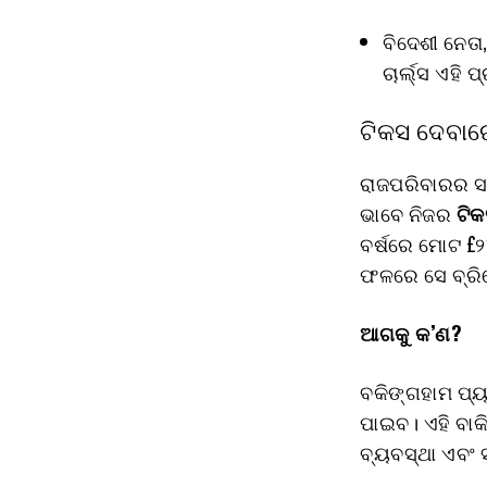
ବିଦେଶୀ ନେତା
ଚାର୍ଲ୍ସ ଏହି
ଟିକସ ଦେବାରେ
ରାଜପରିବାରର ସଦ୍
ଭାବେ ନିଜର
ଟିକ
ବର୍ଷରେ ମୋଟ £୨୪
ଫଳରେ ସେ ବ୍ରି
ଆଗକୁ କ’ଣ?
ବକିଙ୍ଗହାମ ପ୍ୟ
ପାଇବ। ଏହି ବାକ
ବ୍ୟବସ୍ଥା ଏବଂ ସ