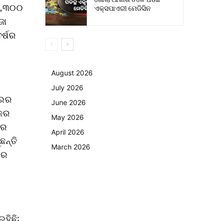
₹୪,୩୦୦
ଏକ୍ସପାଏରୀ ମେଡିସିନ
ଜା
ବର୍ଷର
August 2026
July 2026
ାରର
June 2026
୍କର
May 2026
ଘର
April 2026
ନ୍ତି
March 2026
ତର
ହିଛି: