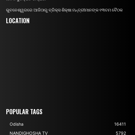
ଭୁବନେଶ୍ୱରରେ ଆଜିଠାରୁ ବ୍ରିକ୍ସ ଶିକ୍ଷା ମନ୍ତ୍ରୀମାନଙ୍କ ୧୩ତମ ବୈଠକ
LOCATION
POPULAR TAGS
Odisha
16411
NANDIGHOSHA TV
5792