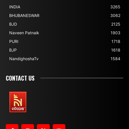
INDIA
3265
BHUBANESWAR
3062
BJD
2125
Naveen Patnaik
1903
PURI
1718
BJP
1618
NandighoshaTv
1584
CONTACT US