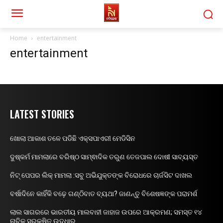
Home
entertainment
entertainment
LATEST STORIES
ଖୋଲା ଆକାଶ ତଳେ ପଡିଛି ଏକ୍ସପାଏରୀ ମେଡିସିନ
ଦୁଷ୍କର୍ମ ମାମଲାରେ ବରିଷ୍ଠ ସାମ୍ଵାଦିକ ତରୁଣ ତେଜପାଲ ଦୋଷୀ ସାବ୍ୟସ୍ତ
ନିଟ୍ ପେପର ଲିକ୍ ମାମଲା :ସବୁ ଅଭିଯୁକ୍ତଙ୍କ ବିରୋଧରେ ଚାର୍ଜସିଟ ଦାଖଲ
ବର୍ଷାଦିନେ କାହିଁକି ବଢ଼େ ଗଣ୍ଠିବାତ ବ୍ୟଥା? ଜାଣନ୍ତୁ ବିଶେଷଜ୍ଞଙ୍କ ପରାମର୍ଶ
ଲାଲ ସାଗରରେ ଭାରତୀୟ ମାଲବାହୀ ଜାହାଜ ଉପରେ ଆକ୍ରମଣ; ସମସ୍ତ ୧୪
ନାବିକ ସୁରକ୍ଷିତ ଉଦ୍ଧାର