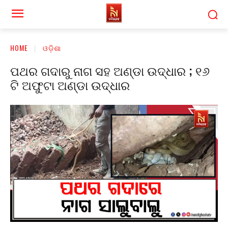
HOME
ଓଡ଼ିଶା
ପଥର ଗଦାରୁ ନାଗ ସହ ଅଣ୍ଡା ଉଦ୍ଧାର ; ୧୬
ଟି ଅଫୁଟା ଅଣ୍ଡା ଉଦ୍ଧାର