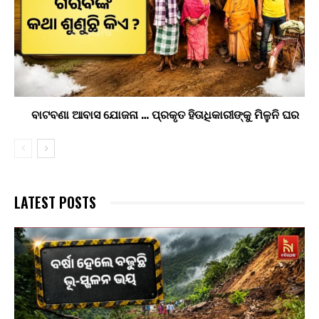
ବାଟବଣା ଆବାସ ଯୋଜନା … ପ୍ରକୃତ ହିତାଧିକାରୀଙ୍କୁ ମିଳୁନି ଘର
LATEST POSTS