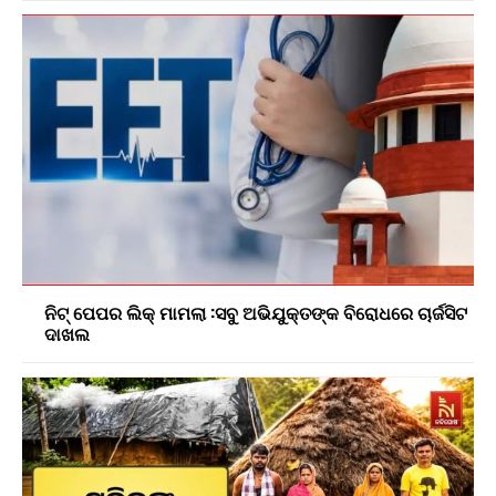
ନିଟ୍ ପେପର ଲିକ୍ ମାମଲା :ସବୁ ଅଭିଯୁକ୍ତଙ୍କ ବିରୋଧରେ ଚାର୍ଜସିଟ
ଦାଖଲ