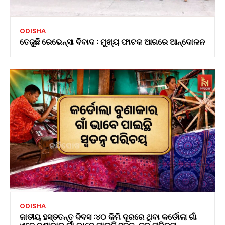
ODISHA
ତେଜୁଛି ରେଭେନ୍ସା ବିବାଦ : ମୁଖ୍ୟ ଫାଟକ ଆଗରେ ଆନ୍ଦୋଳନ
ODISHA
ଜାତୀୟ ହସ୍ତତନ୍ତ ଦିବସ :୪୦ କିମି ଦୂରରେ ଥିବା କର୍ଡୋଲା ଗାଁ
ଏବେ ବୁଣାକାର ଗାଁ ଭାବେ ପାଇଛି ସ୍ବତନ୍ତ୍ର ପରିଚୟ