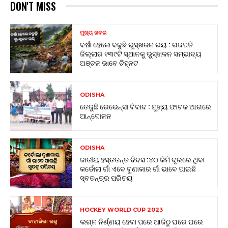
DON'T MISS
ମୁଖ୍ୟ ଖବର
ବର୍ଷା ହେଲେ ବଢୁଛି ଭୁସ୍ଖଳନ ଭୟ : ଗଜପତି
ଜିଲ୍ଲାର ୧୩୯ଟି ସ୍ଥାନକୁ ଭୁସ୍ଖଳନ ସମ୍ଭାବ୍ୟ
ଅଞ୍ଚଳ ଭାବେ ଚିହ୍ନଟ
ODISHA
ତେଜୁଛି ରେଭେନ୍ସା ବିବାଦ : ମୁଖ୍ୟ ଫାଟକ ଆଗରେ
ଆନ୍ଦୋଳନ
ODISHA
ଜାତୀୟ ହସ୍ତତନ୍ତ ଦିବସ :୪୦ କିମି ଦୂରରେ ଥିବା
କର୍ଡୋଲା ଗାଁ ଏବେ ବୁଣାକାର ଗାଁ ଭାବେ ପାଇଛି
ସ୍ବତନ୍ତ୍ର ପରିଚୟ
HOCKEY WORLD CUP 2023
ଲଗ୍ନ ନିର୍ଣ୍ଣୟ ହେବା ପରେ ଆଜିଠୁ ଘରେ ଘରେ