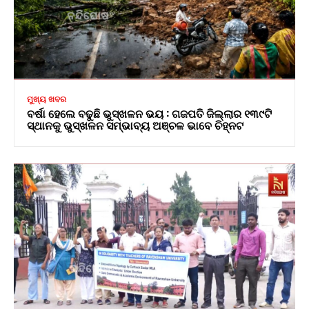
ମୁଖ୍ୟ ଖବର
ବର୍ଷା ହେଲେ ବଢୁଛି ଭୁସ୍ଖଳନ ଭୟ : ଗଜପତି ଜିଲ୍ଲାର ୧୩୯ଟି
ସ୍ଥାନକୁ ଭୁସ୍ଖଳନ ସମ୍ଭାବ୍ୟ ଅଞ୍ଚଳ ଭାବେ ଚିହ୍ନଟ