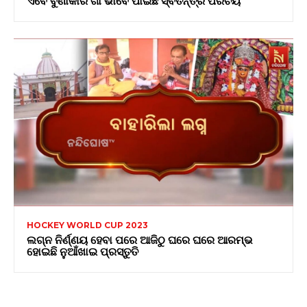
HOCKEY WORLD CUP 2023
ଲଗ୍ନ ନିର୍ଣ୍ଣୟ ହେବା ପରେ ଆଜିଠୁ ଘରେ ଘରେ ଆରମ୍ଭ
ହୋଇଛି ନୁଆଁଖାଇ ପ୍ରସ୍ତୁତି