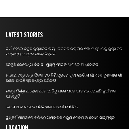
LATEST STORIES
ବର୍ଷା ହେଲେ ବଢୁଛି ଭୁସ୍ଖଳନ ଭୟ : ଗଜପତି ଜିଲ୍ଲାର ୧୩୯ଟି ସ୍ଥାନକୁ ଭୁସ୍ଖଳନ
ସମ୍ଭାବ୍ୟ ଅଞ୍ଚଳ ଭାବେ ଚିହ୍ନଟ
ତେଜୁଛି ରେଭେନ୍ସା ବିବାଦ : ମୁଖ୍ୟ ଫାଟକ ଆଗରେ ଆନ୍ଦୋଳନ
ଜାତୀୟ ହସ୍ତତନ୍ତ ଦିବସ :୪୦ କିମି ଦୂରରେ ଥିବା କର୍ଡୋଲା ଗାଁ ଏବେ ବୁଣାକାର ଗାଁ
ଭାବେ ପାଇଛି ସ୍ବତନ୍ତ୍ର ପରିଚୟ
ଲଗ୍ନ ନିର୍ଣ୍ଣୟ ହେବା ପରେ ଆଜିଠୁ ଘରେ ଘରେ ଆରମ୍ଭ ହୋଇଛି ନୁଆଁଖାଇ
ପ୍ରସ୍ତୁତି
ଖୋଲା ଆକାଶ ତଳେ ପଡିଛି ଏକ୍ସପାଏରୀ ମେଡିସିନ
ଦୁଷ୍କର୍ମ ମାମଲାରେ ବରିଷ୍ଠ ସାମ୍ଵାଦିକ ତରୁଣ ତେଜପାଲ ଦୋଷୀ ସାବ୍ୟସ୍ତ
LOCATION