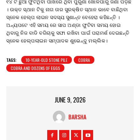
୧୪ ଟି ଛୁଆ ଫୁଟିଥିବା ପାଖରେ ଥିବା ପୁରୁଣା ଖୋଳପାରୁ ଜଣା ପଡ଼ିଛି
। ଉକ୍ତ ସ୍ଥାନ ଟିକୁ ନାଗ ତାର ସୁରକ୍ଷିତ ସ୍ଥାନ ଭାବେ ବାଛିଥିବା
ସ୍ନେକ ହେଲ୍ପ ଲାଇନ ସଦସ୍ୟ ସୁଶାନ୍ତ ବେହେରା କହିଛନ୍ତି ।
ଅନ୍ୟପଟେ ଏହି ସମୟ ରେ ସାପ ଅଣ୍ଡା ଫୁଟିବା ସମୟ ହୋଇ
ଥିବାରୁ ନିଜ ବାଡି ବଗିଚାକୁ ସଫା ରଖିବା ପାଇଁ ପରାମର୍ଶ ଦେଇଛନ୍ତି
ସ୍ନେକ ହେଲ୍ପଲାଇନ ସମ୍ପାଦକ ଶୁଭେନ୍ଦୁ ମଲ୍ଲିକ।
TAGS:
10-YEAR-OLD STONE PILE
COBRA
COBRA AND DOZENS OF EGGS
JUNE 9, 2026
BARSHA