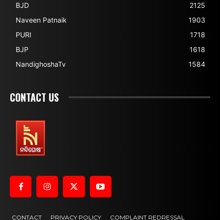
BJD
2125
Naveen Patnaik
1903
PURI
1718
BJP
1618
NandighoshaTv
1584
CONTACT US
CONTACT
PRIVACY POLICY
COMPLAINT REDRESSAL