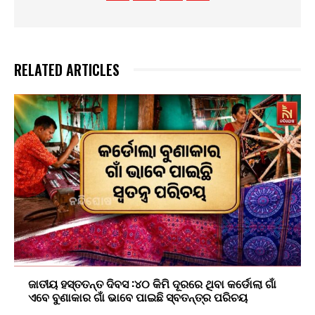
RELATED ARTICLES
ଜାତୀୟ ହସ୍ତତନ୍ତ ଦିବସ :୪୦ କିମି ଦୂରରେ ଥିବା କର୍ଡୋଲା ଗାଁ
ଏବେ ବୁଣାକାର ଗାଁ ଭାବେ ପାଇଛି ସ୍ବତନ୍ତ୍ର ପରିଚୟ