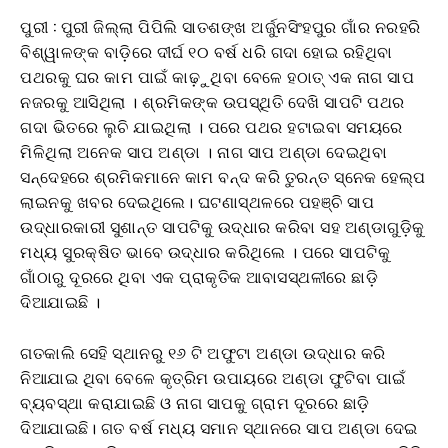
ପୁରୀ : ପୁରୀ ଜିଲ୍ଲା ପିପିଲି ସାତଶଙ୍ଖ ଅର୍ଜୁନସିଂହପୁର ଗାଁର ନରହରି
ବିଶ୍ୱାଳଙ୍କ ବାଡ଼ିରେ ଦୀର୍ଘ ୧୦ ବର୍ଷ ଧରି ଗଦା ହୋଇ ରହିଥିବା
ପଥରକୁ ଘର କାମ ପାଇଁ କାଢ଼ୁଥିବା ବେଳେ ହଠାତ୍ ଏକ ନାଗ ସାପ
ନଜରକୁ ଆସିଥିଲା । ଶ୍ରମିକଙ୍କ ଉପସ୍ଥିତି ଦେଖି ସାପଟି ପଥର
ଗଦା ଭିତରେ ଲୁଚି ଯାଇଥିଲା । ପରେ ପଥର ହଟାଇବା ସମୟରେ
ମିଳିଥିଲା ଅନେକ ସାପ ଅଣ୍ଡା । ନାଗ ସାପ ଅଣ୍ଡା ଦେଇଥିବା
ସନ୍ଦେହରେ ଶ୍ରମିକମାନେ କାମ ବନ୍ଦ କରି ତୁରନ୍ତ ସ୍ନେକ ହେଲ୍ପ
ଲାଇନକୁ ଖବର ଦେଇଥିଲେ। ଘଟଣାସ୍ଥଳରେ ପହଞ୍ଚି ସାପ
ଉଦ୍ଧାରକାରୀ ସୁଶାନ୍ତ ସାପଟିକୁ ଉଦ୍ଧାର କରିବା ସହ ଅଣ୍ଡାଗୁଡ଼ିକୁ
ମଧ୍ୟ ସୁରକ୍ଷିତ ଭାବେ ଉଦ୍ଧାର କରିଥିଲେ । ପରେ ସାପଟିକୁ
ଗାଁଠାରୁ ଦୂରରେ ଥିବା ଏକ ପ୍ରାକୃତିକ ଆବାସସ୍ଥଳୀରେ ଛାଡ଼ି
ଦିଆଯାଇଛି ।
ଗତକାଲି ସେହି ସ୍ଥାନରୁ ୧୬ ଟି ଅଫୁଟା ଅଣ୍ଡା ଉଦ୍ଧାର କରି
ନିଆଯାଇ ଥିବା ବେଳେ କୃତ୍ରିମ ଉପାୟରେ ଅଣ୍ଡା ଫୁଟିବା ପାଇଁ
ବ୍ୟବସ୍ଥା କରାଯାଇଛି ଓ ନାଗ ସାପକୁ ଗ୍ରାମ ଦୂରରେ ଛାଡ଼ି
ଦିଆଯାଇଛି। ଗତ ବର୍ଷ ମଧ୍ୟ ସମାନ ସ୍ଥାନରେ ସାପ ଅଣ୍ଡା ଦେଇ