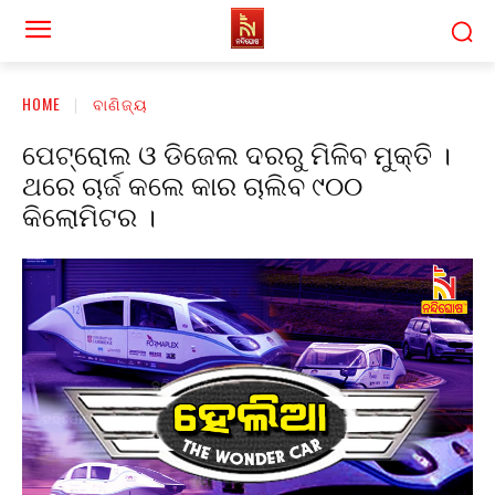
HOME
ବାଣିଜ୍ୟ
ପେଟ୍ରୋଲ ଓ ଡିଜେଲ ଦରରୁ ମିଳିବ ମୁକ୍ତି ।
ଥରେ ଚାର୍ଜ କଲେ କାର ଚାଲିବ ୯୦୦
କିଲୋମିଟର ।