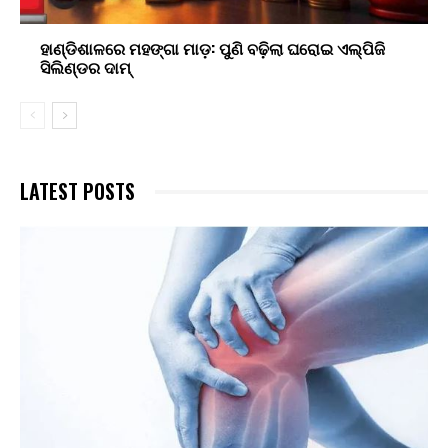
ହାଣ୍ଡିଶାଳରେ ମହଙ୍ଗା ମାଡ଼: ପୁଣି ବଢ଼ିଲା ଘରୋଇ ଏଲ୍‌ପିଜି
ସିଲିଣ୍ଡର ଦାମ୍
LATEST POSTS