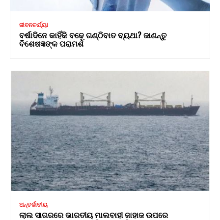
ଜୀବନଚର୍ଯ୍ୟା
ବର୍ଷାଦିନେ କାହିଁକି ବଢ଼େ ଗଣ୍ଠିବାତ ବ୍ୟଥା? ଜାଣନ୍ତୁ
ବିଶେଷଜ୍ଞଙ୍କ ପରାମର୍ଶ
ଅନ୍ତର୍ଜାତୀୟ
ଲାଲ ସାଗରରେ ଭାରତୀୟ ମାଲବାହୀ ଜାହାଜ ଉପରେ