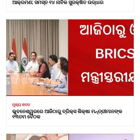
ଆକ୍ରମଣ; ସମସ୍ତ ୧୪ ନାବିକ ସୁରକ୍ଷିତ ଉଦ୍ଧାର
ମୁଖ୍ୟ ଖବର
ଭୁବନେଶ୍ୱରରେ ଆଜିଠାରୁ ବ୍ରିକ୍ସ ଶିକ୍ଷା ମନ୍ତ୍ରୀମାନଙ୍କ
୧୩ତମ ବୈଠକ