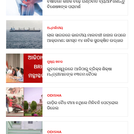
ବର୍ଷାଦିନେ କାହିଁକି ବଢ଼େ ଗଣ୍ଠିବାତ ବ୍ୟଥା? ଜାଣନ୍ତୁ
ବିଶେଷଜ୍ଞଙ୍କ ପରାମର୍ଶ
ଅନ୍ତର୍ଜାତୀୟ
ଲାଲ ସାଗରରେ ଭାରତୀୟ ମାଲବାହୀ ଜାହାଜ ଉପରେ
ଆକ୍ରମଣ; ସମସ୍ତ ୧୪ ନାବିକ ସୁରକ୍ଷିତ ଉଦ୍ଧାର
ମୁଖ୍ୟ ଖବର
ଭୁବନେଶ୍ୱରରେ ଆଜିଠାରୁ ବ୍ରିକ୍ସ ଶିକ୍ଷା
ମନ୍ତ୍ରୀମାନଙ୍କ ୧୩ତମ ବୈଠକ
ODISHA
ଗାଡ଼ିର ବୈଧ ବୀମା ନଥିଲେ ମିଳିବନି ପେଟ୍ରୋଲ
ଡିଜେଲ
ODISHA