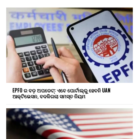
EPFO ର ବଡ଼ ଅପଡେଟ୍: ଏବେ ପୋର୍ଟାଲ୍‌ରୁ ହେବନି UAN
ଆକ୍ଟିଭେସନ, ବଦଳିଗଲା ସମସ୍ତ ନିୟମ