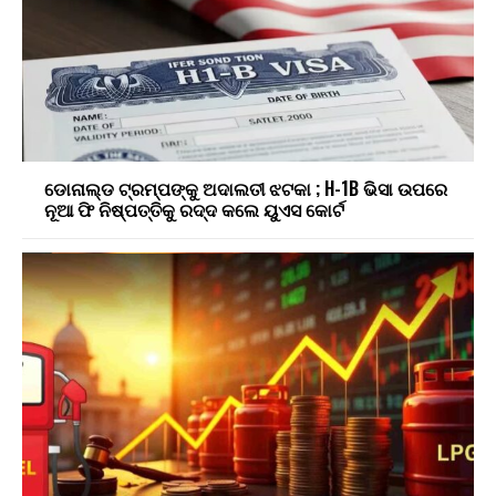
ଡୋନାଲ୍ଡ ଟ୍ରମ୍ପଙ୍କୁ ଅଦାଲତୀ ଝଟକା ; H-1B ଭିସା ଉପରେ
ନୂଆ ଫି ନିଷ୍ପତ୍ତିକୁ ରଦ୍ଦ କଲେ ୟୁଏସ କୋର୍ଟ