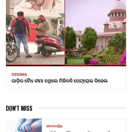
ODISHA
ଗାଡ଼ିର ବୈଧ ବୀମା ନଥିଲେ ମିଳିବନି ପେଟ୍ରୋଲ ଡିଜେଲ
DON'T MISS
ଜୀବନଚର୍ଯ୍ୟା