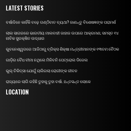
LATEST STORIES
ବର୍ଷାଦିନେ କାହିଁକି ବଢ଼େ ଗଣ୍ଠିବାତ ବ୍ୟଥା? ଜାଣନ୍ତୁ ବିଶେଷଜ୍ଞଙ୍କ ପରାମର୍ଶ
ଲାଲ ସାଗରରେ ଭାରତୀୟ ମାଲବାହୀ ଜାହାଜ ଉପରେ ଆକ୍ରମଣ; ସମସ୍ତ ୧୪
ନାବିକ ସୁରକ୍ଷିତ ଉଦ୍ଧାର
ଭୁବନେଶ୍ୱରରେ ଆଜିଠାରୁ ବ୍ରିକ୍ସ ଶିକ୍ଷା ମନ୍ତ୍ରୀମାନଙ୍କ ୧୩ତମ ବୈଠକ
ଗାଡ଼ିର ବୈଧ ବୀମା ନଥିଲେ ମିଳିବନି ପେଟ୍ରୋଲ ଡିଜେଲ
ଭୁଲ୍ ଚିକିତ୍ସା ଯୋଗୁଁ ଚାଲିଗଲା ରୋଗୀଙ୍କ ଜୀବନ
ରାଜ୍ୟରେ ଲାଗି ରହିଛି ତୁହାକୁ ତୁହା ବର୍ଷା..ହନ୍ତସନ୍ତ ଲୋକେ
LOCATION