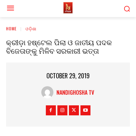
HOME
ଓଡ଼ିଶା
କ୍ରୀଡ଼ା ହଷ୍ଟେଲ ପିଲା ଓ ଜାତୀୟ ପଦକ
ବିଜେତାଙ୍କୁ ମିଳିବ ସରକାରୀ ଭତ୍ତା
OCTOBER 29, 2019
NANDIGHOSHA TV