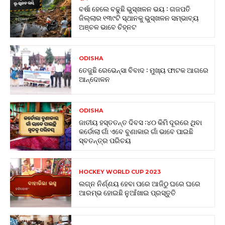
ବର୍ଷା ହେଲେ ବଢୁଛି ଭୁସ୍ଖଳନ ଭୟ : ଗଜପତି
ଜିଲ୍ଲାର ୧୩୯ଟି ସ୍ଥାନକୁ ଭୁସ୍ଖଳନ ସମ୍ଭାବ୍ୟ
ଅଞ୍ଚଳ ଭାବେ ଚିହ୍ନଟ
ODISHA
ତେଜୁଛି ରେଭେନ୍ସା ବିବାଦ : ମୁଖ୍ୟ ଫାଟକ ଆଗରେ
ଆନ୍ଦୋଳନ
ODISHA
ଜାତୀୟ ହସ୍ତତନ୍ତ ଦିବସ :୪୦ କିମି ଦୂରରେ ଥିବା
କର୍ଡୋଲା ଗାଁ ଏବେ ବୁଣାକାର ଗାଁ ଭାବେ ପାଇଛି
ସ୍ବତନ୍ତ୍ର ପରିଚୟ
HOCKEY WORLD CUP 2023
ଲଗ୍ନ ନିର୍ଣ୍ଣୟ ହେବା ପରେ ଆଜିଠୁ ଘରେ ଘରେ
ଆରମ୍ଭ ହୋଇଛି ନୁଆଁଖାଇ ପ୍ରସ୍ତୁତି