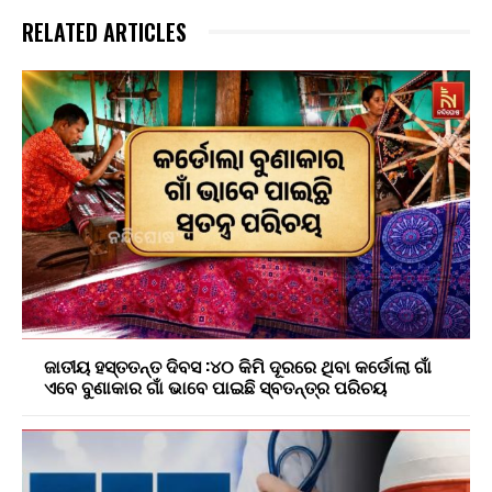
RELATED ARTICLES
ଜାତୀୟ ହସ୍ତତନ୍ତ ଦିବସ :୪୦ କିମି ଦୂରରେ ଥିବା କର୍ଡୋଲା ଗାଁ
ଏବେ ବୁଣାକାର ଗାଁ ଭାବେ ପାଇଛି ସ୍ବତନ୍ତ୍ର ପରିଚୟ