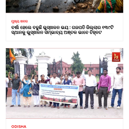
ମୁଖ୍ୟ ଖବର
ବର୍ଷା ହେଲେ ବଢୁଛି ଭୁସ୍ଖଳନ ଭୟ : ଗଜପତି ଜିଲ୍ଲାର ୧୩୯ଟି
ସ୍ଥାନକୁ ଭୁସ୍ଖଳନ ସମ୍ଭାବ୍ୟ ଅଞ୍ଚଳ ଭାବେ ଚିହ୍ନଟ
ODISHA