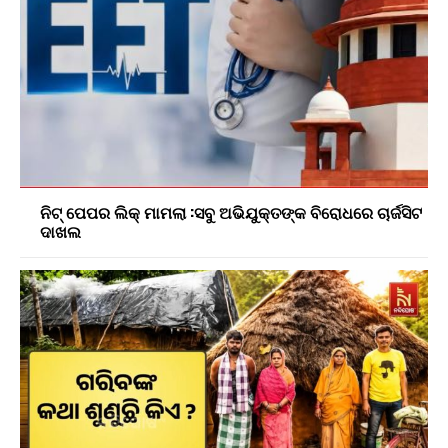
ନିଟ୍ ପେପର ଲିକ୍ ମାମଲା :ସବୁ ଅଭିଯୁକ୍ତଙ୍କ ବିରୋଧରେ ଚାର୍ଜସିଟ
ଦାଖଲ