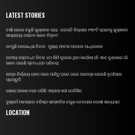
LATEST STORIES
ବର୍ଷା ହେଲେ ବଢୁଛି ଭୁସ୍ଖଳନ ଭୟ : ଗଜପତି ଜିଲ୍ଲାର ୧୩୯ଟି ସ୍ଥାନକୁ ଭୁସ୍ଖଳନ
ସମ୍ଭାବ୍ୟ ଅଞ୍ଚଳ ଭାବେ ଚିହ୍ନଟ
ତେଜୁଛି ରେଭେନ୍ସା ବିବାଦ : ମୁଖ୍ୟ ଫାଟକ ଆଗରେ ଆନ୍ଦୋଳନ
ଜାତୀୟ ହସ୍ତତନ୍ତ ଦିବସ :୪୦ କିମି ଦୂରରେ ଥିବା କର୍ଡୋଲା ଗାଁ ଏବେ ବୁଣାକାର ଗାଁ
ଭାବେ ପାଇଛି ସ୍ବତନ୍ତ୍ର ପରିଚୟ
ଲଗ୍ନ ନିର୍ଣ୍ଣୟ ହେବା ପରେ ଆଜିଠୁ ଘରେ ଘରେ ଆରମ୍ଭ ହୋଇଛି ନୁଆଁଖାଇ
ପ୍ରସ୍ତୁତି
ଖୋଲା ଆକାଶ ତଳେ ପଡିଛି ଏକ୍ସପାଏରୀ ମେଡିସିନ
ଦୁଷ୍କର୍ମ ମାମଲାରେ ବରିଷ୍ଠ ସାମ୍ଵାଦିକ ତରୁଣ ତେଜପାଲ ଦୋଷୀ ସାବ୍ୟସ୍ତ
LOCATION