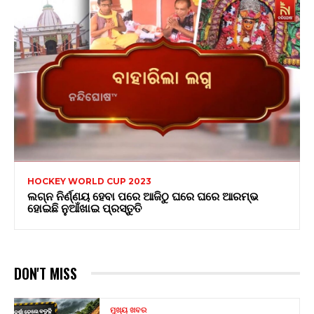
HOCKEY WORLD CUP 2023
ଲଗ୍ନ ନିର୍ଣ୍ଣୟ ହେବା ପରେ ଆଜିଠୁ ଘରେ ଘରେ ଆରମ୍ଭ
ହୋଇଛି ନୁଆଁଖାଇ ପ୍ରସ୍ତୁତି
DON'T MISS
ମୁଖ୍ୟ ଖବର