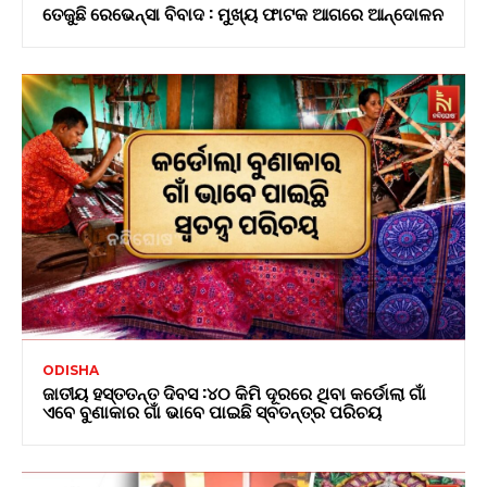
ତେଜୁଛି ରେଭେନ୍ସା ବିବାଦ : ମୁଖ୍ୟ ଫାଟକ ଆଗରେ ଆନ୍ଦୋଳନ
ODISHA
ଜାତୀୟ ହସ୍ତତନ୍ତ ଦିବସ :୪୦ କିମି ଦୂରରେ ଥିବା କର୍ଡୋଲା ଗାଁ
ଏବେ ବୁଣାକାର ଗାଁ ଭାବେ ପାଇଛି ସ୍ବତନ୍ତ୍ର ପରିଚୟ