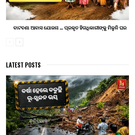
ବାଟବଣା ଆବାସ ଯୋଜନା … ପ୍ରକୃତ ହିତାଧିକାରୀଙ୍କୁ ମିଳୁନି ଘର
LATEST POSTS