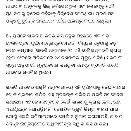
ଆଖପାଖ ଅଞ୍ଚଳକୁ ସିଲ୍ କରିଦେଇଥିଲା ଏବଂ ଲୋକଙ୍କୁ ସେହି
ସ୍ଥାନଠାରୁ ଦୂରେଇ ରହିବାକୁ ନିର୍ଦ୍ଦେଶ ଦେଇଥିଲା। ପ୍ରଶାସନ
ପକ୍ଷରୁ ତୁରନ୍ତ ଉଦ୍ଧାର କାର୍ଯ୍ୟ ଆରମ୍ଭ କରାଯାଇଥିଲା।
ଅନ୍ୟପଟେ ସାଉଦି ଆରବର ରାସ୍ ତନୁରା ସହରରେ ଏକ ବଡ଼
ହେଲିକପ୍ଟର ଦୁର୍ଘଟଣାଗ୍ରସ୍ତ ହୋଇଛି। ବିଶ୍ୱର ସବୁଠାରୁ ବଡ଼
ତେଲ କମ୍ପାନୀ ‘ସାଉଦି ଆରାମକୋ’ର ଏହି ହେଲିକପ୍ଟରଟି କ୍ରାଶ୍
ହେବା ଫଳରେ ଅତିକମରେ ୧୪ ଜଣଙ୍କର ମୃତ୍ୟୁ ଘଟିଛି। ସରକାରୀ
ସୂତ୍ର ଅନୁଯାୟୀ, ମୃତ୍ୟୁବରଣ କରିଥିବା ସମସ୍ତ ବ୍ୟକ୍ତି ସାଉଦି
ଆରବର ନାଗରିକ ଥିଲେ।
ସାଉଦି ଆରବର ଶକ୍ତି ମନ୍ତ୍ରଣାଳୟ ଏହି ଦୁର୍ଘଟଣାକୁ ନେଇ ଗଭୀର
ଶୋକ ପ୍ରକାଶ କରିବା ସହ ମୃତକଙ୍କ ପରିବାର ପ୍ରତି ସମବେଦନା
ଜଣାଇଛି। ଏହି ହେଲିକପ୍ଟରଟି କେଉଁ କାରଣରୁ କ୍ରାଶ୍ ହେଲା, ତାହା
ଏପର୍ଯ୍ୟନ୍ତ ଜଣାପଡ଼ିନାହିଁ। ବୈଷୟିକ ତ୍ରୁଟି କିମ୍ବା ଖରାପ ପାଗ
ଯୋଗୁଁ ଏଭଳି ଘଟିଥାଇପାରେ ବୋଲି ଅନୁମାନ କରାଯାଉଛି, ଯାହାର
ତଦନ୍ତ ଉଚ୍ଚସ୍ତରୀୟ ଅଧିକାରୀଙ୍କ ଦ୍ୱାରା କରାଯାଉଛି।