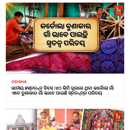
ODISHA
ଜାତୀୟ ହସ୍ତତନ୍ତ ଦିବସ :୪୦ କିମି ଦୂରରେ ଥିବା କର୍ଡୋଲା ଗାଁ
ଏବେ ବୁଣାକାର ଗାଁ ଭାବେ ପାଇଛି ସ୍ବତନ୍ତ୍ର ପରିଚୟ