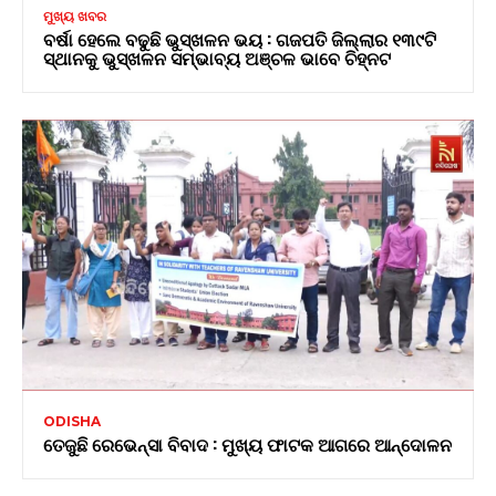
ମୁଖ୍ୟ ଖବର
ବର୍ଷା ହେଲେ ବଢୁଛି ଭୁସ୍ଖଳନ ଭୟ : ଗଜପତି ଜିଲ୍ଲାର ୧୩୯ଟି
ସ୍ଥାନକୁ ଭୁସ୍ଖଳନ ସମ୍ଭାବ୍ୟ ଅଞ୍ଚଳ ଭାବେ ଚିହ୍ନଟ
ODISHA
ତେଜୁଛି ରେଭେନ୍ସା ବିବାଦ : ମୁଖ୍ୟ ଫାଟକ ଆଗରେ ଆନ୍ଦୋଳନ