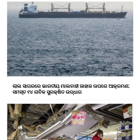
ଲାଲ ସାଗରରେ ଭାରତୀୟ ମାଲବାହୀ ଜାହାଜ ଉପରେ ଆକ୍ରମଣ;
ସମସ୍ତ ୧୪ ନାବିକ ସୁରକ୍ଷିତ ଉଦ୍ଧାର