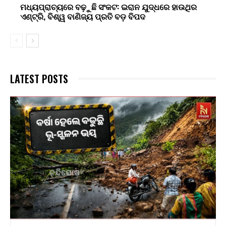
ମଧ୍ୟପ୍ରାଚ୍ୟରେ ବଢ଼ୁଛି ସଂକଟ: ଇରାନ ଯୁଦ୍ଧରେ ହାଉଥିର
ଏଣ୍ଟ୍ରି, ବିଶ୍ୱ ବାଣିଜ୍ୟ ପ୍ରତି ବଡ଼ ବିପଦ
LATEST POSTS