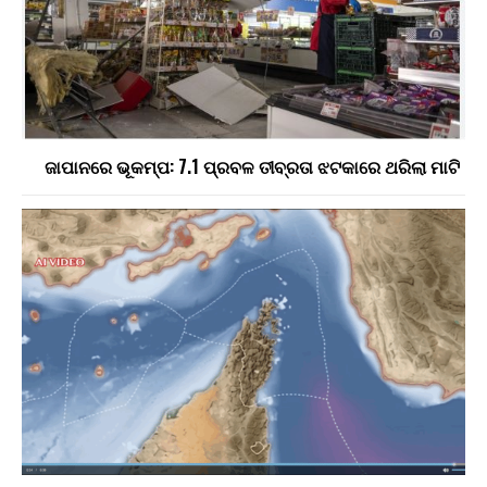
ଜାପାନରେ ଭୂକମ୍ପ: 7.1 ପ୍ରବଳ ତୀବ୍ରତା ଝଟକାରେ ଥରିଲା ମାଟି