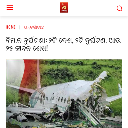
HOME
ଅନ୍ତର୍ଜାତୀୟ
ବିମାନ ଦୁର୍ଘଟଣା: ୨ଟି ଦେଶ, ୨ଟି ଦୁର୍ଘଟଣା ଆଉ
୨୫ ଜୀବନ ଶେଷ!