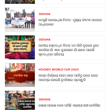
ODISHA
ତେଜୁଛି ରେଭେନ୍ସା ବିବାଦ : ମୁଖ୍ୟ ଫାଟକ ଆଗରେ
ଆନ୍ଦୋଳନ
ODISHA
ଜାତୀୟ ହସ୍ତତନ୍ତ ଦିବସ :୪୦ କିମି ଦୂରରେ ଥିବା
କର୍ଡୋଲା ଗାଁ ଏବେ ବୁଣାକାର ଗାଁ ଭାବେ ପାଇଛି
ସ୍ବତନ୍ତ୍ର ପରିଚୟ
HOCKEY WORLD CUP 2023
ଲଗ୍ନ ନିର୍ଣ୍ଣୟ ହେବା ପରେ ଆଜିଠୁ ଘରେ ଘରେ
ଆରମ୍ଭ ହୋଇଛି ନୁଆଁଖାଇ ପ୍ରସ୍ତୁତି
ODISHA
ଖୋଲା ଆକାଶ ତଳେ ପଡିଛି ଏକ୍ସପାଏରୀ ମେଡିସିନ