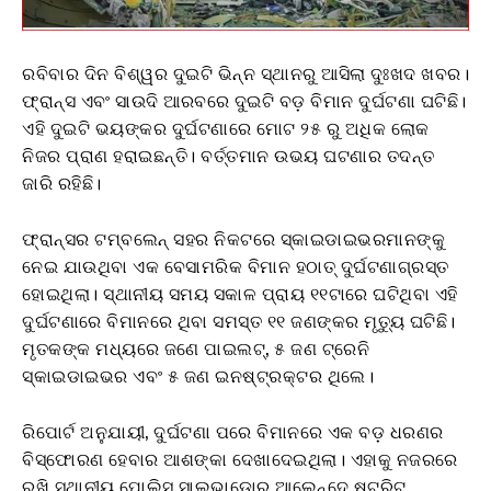
ରବିବାର ଦିନ ବିଶ୍ୱର ଦୁଇଟି ଭିନ୍ନ ସ୍ଥାନରୁ ଆସିଲା ଦୁଃଖଦ ଖବର।
ଫ୍ରାନ୍ସ ଏବଂ ସାଉଦି ଆରବରେ ଦୁଇଟି ବଡ଼ ବିମାନ ଦୁର୍ଘଟଣା ଘଟିଛି।
ଏହି ଦୁଇଟି ଭୟଙ୍କର ଦୁର୍ଘଟଣାରେ ମୋଟ ୨୫ ରୁ ଅଧିକ ଲୋକ
ନିଜର ପ୍ରାଣ ହରାଇଛନ୍ତି। ବର୍ତ୍ତମାନ ଉଭୟ ଘଟଣାର ତଦନ୍ତ
ଜାରି ରହିଛି।
ଫ୍ରାନ୍ସର ଟମ୍ବଲେନ୍ ସହର ନିକଟରେ ସ୍କାଇଡାଇଭରମାନଙ୍କୁ
ନେଇ ଯାଉଥିବା ଏକ ବେସାମରିକ ବିମାନ ହଠାତ୍ ଦୁର୍ଘଟଣାଗ୍ରସ୍ତ
ହୋଇଥିଲା। ସ୍ଥାନୀୟ ସମୟ ସକାଳ ପ୍ରାୟ ୧୧ଟାରେ ଘଟିଥିବା ଏହି
ଦୁର୍ଘଟଣାରେ ବିମାନରେ ଥିବା ସମସ୍ତ ୧୧ ଜଣଙ୍କର ମୃତ୍ୟୁ ଘଟିଛି।
ମୃତକଙ୍କ ମଧ୍ୟରେ ଜଣେ ପାଇଲଟ୍, ୫ ଜଣ ଟ୍ରେନି
ସ୍କାଇଡାଇଭର ଏବଂ ୫ ଜଣ ଇନଷ୍ଟ୍ରକ୍ଟର ଥିଲେ।
ରିପୋର୍ଟ ଅନୁଯାୟୀ, ଦୁର୍ଘଟଣା ପରେ ବିମାନରେ ଏକ ବଡ଼ ଧରଣର
ବିସ୍ଫୋରଣ ହେବାର ଆଶଙ୍କା ଦେଖାଦେଇଥିଲା। ଏହାକୁ ନଜରରେ
ରଖି ସ୍ଥାନୀୟ ପୋଲିସ ସାଲଭାଡୋର ଆଲେନ୍ଦେ ଷ୍ଟ୍ରିଟ୍