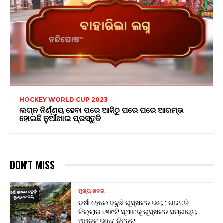
HOCKEY WORLD CUP 2023
ଲଗ୍ନ ନିର୍ଣ୍ଣୟ ହେବା ପରେ ଆଜିଠୁ ଘରେ ଘରେ ଆରମ୍ଭ
ହୋଇଛି ନୁଆଁଖାଇ ପ୍ରସ୍ତୁତି
DON'T MISS
ମୁଖ୍ୟ ଖବର
ବର୍ଷା ହେଲେ ବଢୁଛି ଭୁସ୍ଖଳନ ଭୟ : ଗଜପତି
ଜିଲ୍ଲାର ୧୩୯ଟି ସ୍ଥାନକୁ ଭୁସ୍ଖଳନ ସମ୍ଭାବ୍ୟ
ଅଞ୍ଚଳ ଭାବେ ଚିହ୍ନଟ