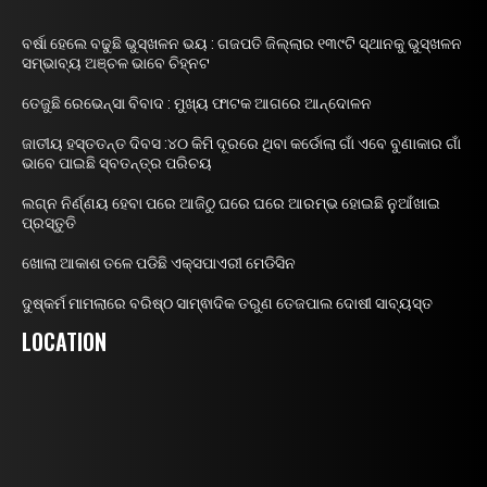
ବର୍ଷା ହେଲେ ବଢୁଛି ଭୁସ୍ଖଳନ ଭୟ : ଗଜପତି ଜିଲ୍ଲାର ୧୩୯ଟି ସ୍ଥାନକୁ ଭୁସ୍ଖଳନ
ସମ୍ଭାବ୍ୟ ଅଞ୍ଚଳ ଭାବେ ଚିହ୍ନଟ
ତେଜୁଛି ରେଭେନ୍ସା ବିବାଦ : ମୁଖ୍ୟ ଫାଟକ ଆଗରେ ଆନ୍ଦୋଳନ
ଜାତୀୟ ହସ୍ତତନ୍ତ ଦିବସ :୪୦ କିମି ଦୂରରେ ଥିବା କର୍ଡୋଲା ଗାଁ ଏବେ ବୁଣାକାର ଗାଁ
ଭାବେ ପାଇଛି ସ୍ବତନ୍ତ୍ର ପରିଚୟ
ଲଗ୍ନ ନିର୍ଣ୍ଣୟ ହେବା ପରେ ଆଜିଠୁ ଘରେ ଘରେ ଆରମ୍ଭ ହୋଇଛି ନୁଆଁଖାଇ
ପ୍ରସ୍ତୁତି
ଖୋଲା ଆକାଶ ତଳେ ପଡିଛି ଏକ୍ସପାଏରୀ ମେଡିସିନ
ଦୁଷ୍କର୍ମ ମାମଲାରେ ବରିଷ୍ଠ ସାମ୍ଵାଦିକ ତରୁଣ ତେଜପାଲ ଦୋଷୀ ସାବ୍ୟସ୍ତ
LOCATION