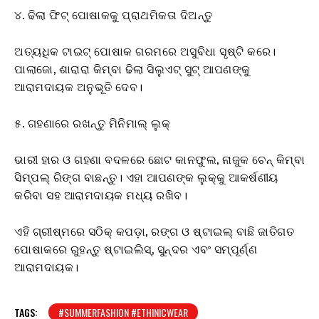
୪. ଢିଲା ଫିଟ୍ ପୋଷାକକୁ ପ୍ରାଥମିକତା ଦିଅନ୍ତୁ
ଅତ୍ୟଧିକ ଟାଇଟ୍ ପୋଷାକ ଗରମରେ ଅସୁବିଧା ସୃଷ୍ଟି କରେ।
ପାଲାଜୋ, ଶାରାରା କିମ୍ବା ଢିଲା ସିଲୁଏଟ୍ ସୁଟ୍ ଆପଣଙ୍କୁ
ଆରାମଦାୟକ ଅନୁଭୂତି ଦେବ।
୫. ଗହଣାରେ ରଖନ୍ତୁ ମିନିମାଲ୍ ଲୁକ୍
ଭାରୀ ହାର ଓ ଗହଣା ବଦଳରେ ଛୋଟ କାନଫୁଲ, ନାଜୁକ ଚେନ୍ କିମ୍ବା
ସିମ୍ପଲ୍ ରିଙ୍ଗ ବାଛନ୍ତୁ। ଏହା ଆପଣଙ୍କ ଲୁକ୍‌କୁ ଆକର୍ଷଣୀୟ
କରିବା ସହ ଆରାମଦାୟକ ମଧ୍ୟ ରଖିବ।
ଏହି ଗ୍ରୀଷ୍ମରେ ସଠିକ୍ କପଡ଼ା, ରଙ୍ଗ ଓ ଷ୍ଟାଇଲ୍ ବାଛି ଜାତିଗତ
ପୋଷାକରେ ରୁହନ୍ତୁ ଷ୍ଟାଇଲିସ୍, ସୁନ୍ଦର ଏବଂ ସମ୍ପୂର୍ଣ୍ଣ
ଆରାମଦାୟକ।
TAGS:
#SUMMERFASHION #ETHINICWEAR