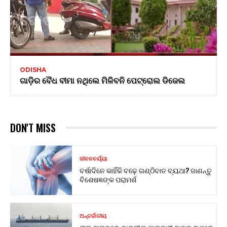
ODISHA
ଗାଡ଼ିର ବୈଧ ବୀମା ନଥିଲେ ମିଳିବନି ପେଟ୍ରୋଲ ଡିଜେଲ
DON'T MISS
ଜୀବନଚର୍ଯ୍ୟା
ବର୍ଷାଦିନେ କାହିଁକି ବଢ଼େ ଗଣ୍ଠିବାତ ବ୍ୟଥା? ଜାଣନ୍ତୁ
ବିଶେଷଜ୍ଞଙ୍କ ପରାମର୍ଶ
ଅନ୍ତର୍ଜାତୀୟ