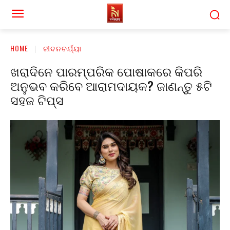
HOME
ଜୀବନଚର୍ଯ୍ୟା
ଖରାଦିନେ ପାରମ୍ପରିକ ପୋଷାକରେ କିପରି
ଅନୁଭବ କରିବେ ଆରାମଦାୟକ? ଜାଣନ୍ତୁ ୫ଟି
ସହଜ ଟିପ୍ସ