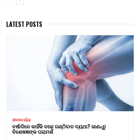
LATEST POSTS
ଜୀବନଚର୍ଯ୍ୟା
ବର୍ଷାଦିନେ କାହିଁକି ବଢ଼େ ଗଣ୍ଠିବାତ ବ୍ୟଥା? ଜାଣନ୍ତୁ
ବିଶେଷଜ୍ଞଙ୍କ ପରାମର୍ଶ