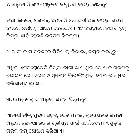
୧. ହାଲୁକା ଓ ସହଜ ଅନୁଭବ କରୁଥିବା କପଡ଼ା ବାଛନ୍ତୁ
କପା, ଲିନେନ୍, ମସଲିନ୍, ସିଫନ୍ ଓ ଚନ୍ଦେରୀ ଭଳି କପଡ଼ା ଗରମ
ଦିନରେ ଶରୀରକୁ ଆରାମ ଦେଇଥାଏ। ଏହି କପଡ଼ାରେ ତିଆରି ସୁଟ୍
କିମ୍ବା ଶାଢ଼ି ହେଉଛି ଉତ୍ତମ ବିକଳ୍ପ।
୨. ଭାରୀ କାମ ବଦଳରେ ମିନିମାଲ୍ ଡିଜାଇନ୍ ଚୟନ କରନ୍ତୁ
ଅଧିକ ଏମ୍ବ୍ରୋଡେରି କିମ୍ବା ଭାରୀ କାମ ଥିବା ପୋଷାକ ଗରମକୁ
ବଢ଼ାଇପାରେ। ସରଳ ଓ ସୂକ୍ଷ୍ମ ଡିଟେଲିଂ ଥିବା ପୋଷାକ ଅଧିକ
ଏଲିଗାଣ୍ଟ ଲାଗେ।
୩. ପେଷ୍ଟେଲ୍ ଓ ହାଲୁକା ରଙ୍ଗ ପିନ୍ଧନ୍ତୁ
ଆକାଶୀ ନୀଳ, ପୁଦିନା ସବୁଜ, ବେବି ପିଙ୍କ, ଲାଭେଣ୍ଡର କିମ୍ବା
ହାଲୁକା ହଳଦିଆ ରଙ୍ଗ ଗ୍ରୀଷ୍ମ ପାଇଁ ସର୍ବୋତ୍ତମ। ଏଗୁଡ଼ିକ
ଗରମ କମ୍ ଶୋଷଣ କରିଥାଏ।