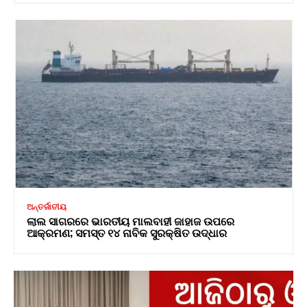
ଅନ୍ତର୍ଜାତୀୟ
ଲାଲ ସାଗରରେ ଭାରତୀୟ ମାଲବାହୀ ଜାହାଜ ଉପରେ
ଆକ୍ରମଣ; ସମସ୍ତ ୧୪ ନାବିକ ସୁରକ୍ଷିତ ଉଦ୍ଧାର