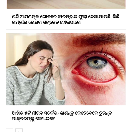
ଯଦି ଆପଣଙ୍କ ଗୋଡ଼ରେ ବାରମ୍ବାର ଫୁଲା ଦେଖାଯାଉଛି, କିଛି
ଗମ୍ଭୀର ରୋଗର ସଙ୍କେତ ହୋଇପାରେ
ଆଖିର ୫ଟି ନୀରବ ସତର୍କତା: ଜାଣନ୍ତୁ କେତେବେଳେ ତୁରନ୍ତ
ଡାକ୍ତରଙ୍କୁ ଦେଖାଇବେ