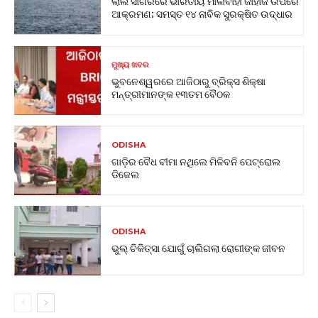
ଲାଲ ସାଗରରେ ଭାରତୀୟ ମାଲବାହୀ ଜାହାଜ ଉପରେ
ଆକ୍ରମଣ; ସମସ୍ତ ୧୪ ନାବିକ ସୁରକ୍ଷିତ ଉଦ୍ଧାର
ମୁଖ୍ୟ ଖବର
ଭୁବନେଶ୍ୱରରେ ଆଜିଠାରୁ ବ୍ରିକ୍ସ ଶିକ୍ଷା
ମନ୍ତ୍ରୀମାନଙ୍କ ୧୩ତମ ବୈଠକ
ODISHA
ଗାଡ଼ିର ବୈଧ ବୀମା ନଥିଲେ ମିଳିବନି ପେଟ୍ରୋଲ
ଡିଜେଲ
ODISHA
ଭୁଲ୍ ଚିକିତ୍ସା ଯୋଗୁଁ ଚାଲିଗଲା ରୋଗୀଙ୍କ ଜୀବନ