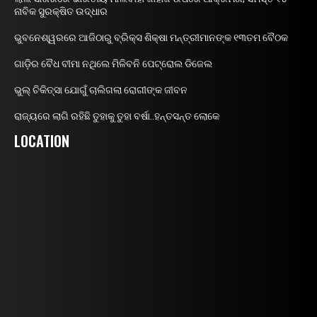
ନାବିକ ସୁରକ୍ଷିତ ଉଦ୍ଧାର
ଭୁବନେଶ୍ୱରରେ ଆଜିଠାରୁ ବ୍ରିକ୍ସ ଶିକ୍ଷା ମନ୍ତ୍ରୀମାନଙ୍କ ୧୩ତମ ବୈଠକ
ଗାଡ଼ିର ବୈଧ ବୀମା ନଥିଲେ ମିଳିବନି ପେଟ୍ରୋଲ ଡିଜେଲ
ଭୁଲ୍ ଚିକିତ୍ସା ଯୋଗୁଁ ଚାଲିଗଲା ରୋଗୀଙ୍କ ଜୀବନ
ରାଜ୍ୟରେ ଲାଗି ରହିଛି ତୁହାକୁ ତୁହା ବର୍ଷା..ହନ୍ତସନ୍ତ ଲୋକେ
LOCATION