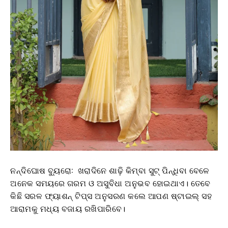
ନନ୍ଦିଘୋଷ ବ୍ୟୁରୋ: ଖରାଦିନେ ଶାଢ଼ି କିମ୍ବା ସୁଟ୍ ପିନ୍ଧିବା ବେଳେ
ଅନେକ ସମୟରେ ଗରମ ଓ ଅସୁବିଧା ଅନୁଭବ ହୋଇଥାଏ। ତେବେ
କିଛି ସରଳ ଫ୍ୟାଶନ୍ ଟିପ୍ସ ଅନୁସରଣ କଲେ ଆପଣ ଷ୍ଟାଇଲ୍ ସହ
ଆରାମକୁ ମଧ୍ୟ ବଜାୟ ରଖିପାରିବେ।