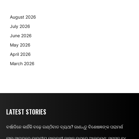
August 2026
July 2026
June 2026
May 2026
April 2026
March 2026
LATEST STORIES
ବର୍ଷାଦିନେ କାହିଁକି ବଢ଼େ ଗଣ୍ଠିବାତ ବ୍ୟଥା? ଜାଣନ୍ତୁ ବିଶେଷଜ୍ଞଙ୍କ ପରାମର୍ଶ
ଲାଲ ସାଗରରେ ଭାରତୀୟ ମାଲବାହୀ ଜାହାଜ ଉପରେ ଆକ୍ରମଣ; ସମସ୍ତ ୧୪