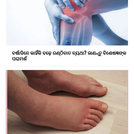
ବର୍ଷାଦିନେ କାହିଁକି ବଢ଼େ ଗଣ୍ଠିବାତ ବ୍ୟଥା? ଜାଣନ୍ତୁ ବିଶେଷଜ୍ଞଙ୍କ
ପରାମର୍ଶ