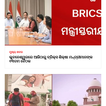
ମୁଖ୍ୟ ଖବର
ଭୁବନେଶ୍ୱରରେ ଆଜିଠାରୁ ବ୍ରିକ୍ସ ଶିକ୍ଷା ମନ୍ତ୍ରୀମାନଙ୍କ
୧୩ତମ ବୈଠକ