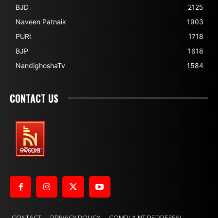
BJD
2125
Naveen Patnaik
1903
PURI
1718
BJP
1618
NandighoshaTv
1584
CONTACT US
CONTACT
PRIVACY POLICY
COMPLAINT REDRESSAL