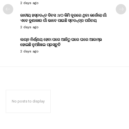
2 days ago
ଜାତୀୟ ହସ୍ତତନ୍ତ ଦିବସ :୪୦ କିମି ଦୂରରେ ଥିବା କର୍ଡୋଲା ଗାଁ
ଏବେ ବୁଣାକାର ଗାଁ ଭାବେ ପାଇଛି ସ୍ବତନ୍ତ୍ର ପରିଚୟ
2 days ago
ଲଗ୍ନ ନିର୍ଣ୍ଣୟ ହେବା ପରେ ଆଜିଠୁ ଘରେ ଘରେ ଆରମ୍ଭ
ହୋଇଛି ନୁଆଁଖାଇ ପ୍ରସ୍ତୁତି
2 days ago
No posts to display