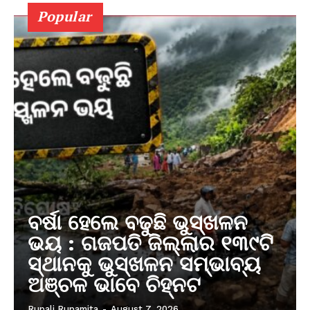
Popular
ବର୍ଷା ହେଲେ ବଢୁଛି ଭୁସ୍ଖଳନ
ଭୟ : ଗଜପତି ଜିଲ୍ଲାର ୧୩୯ଟି
ସ୍ଥାନକୁ ଭୁସ୍ଖଳନ ସମ୍ଭାବ୍ୟ
ଅଞ୍ଚଳ ଭାବେ ଚିହ୍ନଟ
Rupali Rupamita
-
August 7, 2026