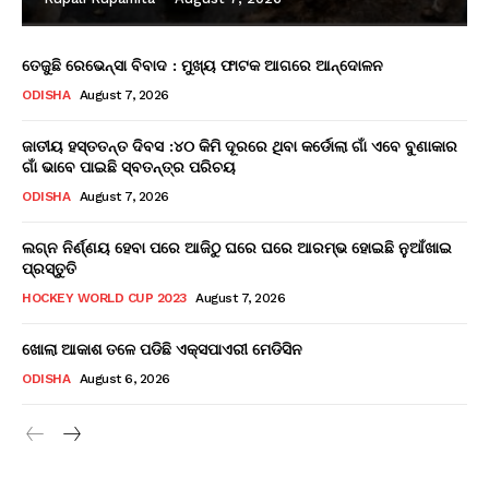
ତେଜୁଛି ରେଭେନ୍ସା ବିବାଦ : ମୁଖ୍ୟ ଫାଟକ ଆଗରେ ଆନ୍ଦୋଳନ
ODISHA
August 7, 2026
ଜାତୀୟ ହସ୍ତତନ୍ତ ଦିବସ :୪୦ କିମି ଦୂରରେ ଥିବା କର୍ଡୋଲା ଗାଁ ଏବେ ବୁଣାକାର
ଗାଁ ଭାବେ ପାଇଛି ସ୍ବତନ୍ତ୍ର ପରିଚୟ
ODISHA
August 7, 2026
ଲଗ୍ନ ନିର୍ଣ୍ଣୟ ହେବା ପରେ ଆଜିଠୁ ଘରେ ଘରେ ଆରମ୍ଭ ହୋଇଛି ନୁଆଁଖାଇ
ପ୍ରସ୍ତୁତି
HOCKEY WORLD CUP 2023
August 7, 2026
ଖୋଲା ଆକାଶ ତଳେ ପଡିଛି ଏକ୍ସପାଏରୀ ମେଡିସିନ
ODISHA
August 6, 2026