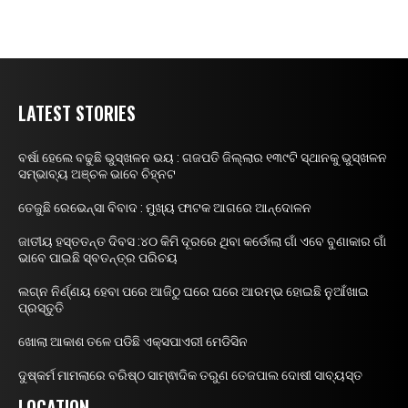
LATEST STORIES
ବର୍ଷା ହେଲେ ବଢୁଛି ଭୁସ୍ଖଳନ ଭୟ : ଗଜପତି ଜିଲ୍ଲାର ୧୩୯ଟି ସ୍ଥାନକୁ ଭୁସ୍ଖଳନ
ସମ୍ଭାବ୍ୟ ଅଞ୍ଚଳ ଭାବେ ଚିହ୍ନଟ
ତେଜୁଛି ରେଭେନ୍ସା ବିବାଦ : ମୁଖ୍ୟ ଫାଟକ ଆଗରେ ଆନ୍ଦୋଳନ
ଜାତୀୟ ହସ୍ତତନ୍ତ ଦିବସ :୪୦ କିମି ଦୂରରେ ଥିବା କର୍ଡୋଲା ଗାଁ ଏବେ ବୁଣାକାର ଗାଁ
ଭାବେ ପାଇଛି ସ୍ବତନ୍ତ୍ର ପରିଚୟ
ଲଗ୍ନ ନିର୍ଣ୍ଣୟ ହେବା ପରେ ଆଜିଠୁ ଘରେ ଘରେ ଆରମ୍ଭ ହୋଇଛି ନୁଆଁଖାଇ
ପ୍ରସ୍ତୁତି
ଖୋଲା ଆକାଶ ତଳେ ପଡିଛି ଏକ୍ସପାଏରୀ ମେଡିସିନ
ଦୁଷ୍କର୍ମ ମାମଲାରେ ବରିଷ୍ଠ ସାମ୍ଵାଦିକ ତରୁଣ ତେଜପାଲ ଦୋଷୀ ସାବ୍ୟସ୍ତ
LOCATION