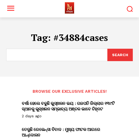
Tag:
#34884cases
SEARCH
BROWSE OUR EXCLUSIVE ARTICLES!
ବର୍ଷା ହେଲେ ବଢୁଛି ଭୁସ୍ଖଳନ ଭୟ : ଗଜପତି ଜିଲ୍ଲାର ୧୩୯ଟି
ସ୍ଥାନକୁ ଭୁସ୍ଖଳନ ସମ୍ଭାବ୍ୟ ଅଞ୍ଚଳ ଭାବେ ଚିହ୍ନଟ
2 days ago
ତେଜୁଛି ରେଭେନ୍ସା ବିବାଦ : ମୁଖ୍ୟ ଫାଟକ ଆଗରେ
ଆନ୍ଦୋଳନ