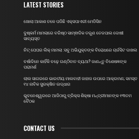
LATEST STORIES
ଖୋଲା ଆକାଶ ତଳେ ପଡିଛି ଏକ୍ସପାଏରୀ ମେଡିସିନ
ଦୁଷ୍କର୍ମ ମାମଲାରେ ବରିଷ୍ଠ ସାମ୍ଵାଦିକ ତରୁଣ ତେଜପାଲ ଦୋଷୀ
ସାବ୍ୟସ୍ତ
ନିଟ୍ ପେପର ଲିକ୍ ମାମଲା :ସବୁ ଅଭିଯୁକ୍ତଙ୍କ ବିରୋଧରେ ଚାର୍ଜସିଟ ଦାଖଲ
ବର୍ଷାଦିନେ କାହିଁକି ବଢ଼େ ଗଣ୍ଠିବାତ ବ୍ୟଥା? ଜାଣନ୍ତୁ ବିଶେଷଜ୍ଞଙ୍କ
ପରାମର୍ଶ
ଲାଲ ସାଗରରେ ଭାରତୀୟ ମାଲବାହୀ ଜାହାଜ ଉପରେ ଆକ୍ରମଣ; ସମସ୍ତ
୧୪ ନାବିକ ସୁରକ୍ଷିତ ଉଦ୍ଧାର
ଭୁବନେଶ୍ୱରରେ ଆଜିଠାରୁ ବ୍ରିକ୍ସ ଶିକ୍ଷା ମନ୍ତ୍ରୀମାନଙ୍କ ୧୩ତମ
ବୈଠକ
CONTACT US