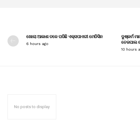
ଖୋଲା ଆକାଶ ତଳେ ପଡିଛି ଏକ୍ସପାଏରୀ ମେଡିସିନ
ଦୁଷ୍କର୍ମ ମ
ତେଜପାଲ ଦ
6 hours ago
10 hours 
No posts to display