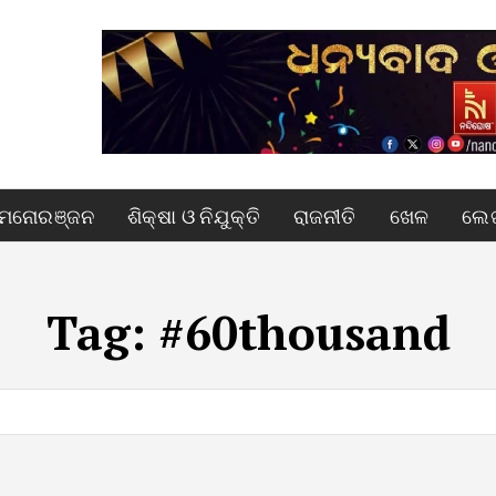
ମନୋରଞ୍ଜନ
ଶିକ୍ଷା ଓ ନିଯୁକ୍ତି
ରାଜନୀତି
ଖେଳ
ଲେଖ
Tag:
#60thousand