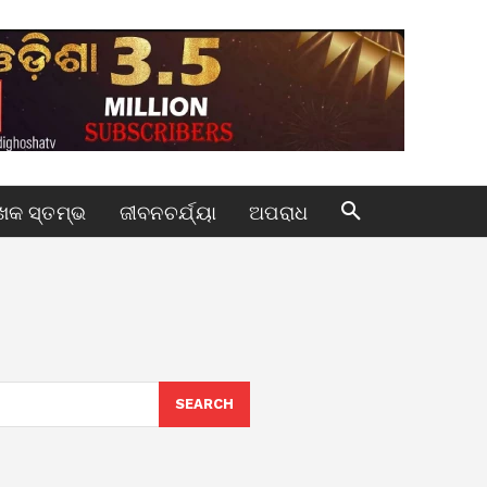
କ ସ୍ତମ୍ଭ
ଜୀବନଚର୍ଯ୍ୟା
ଅପରାଧ
SEARCH