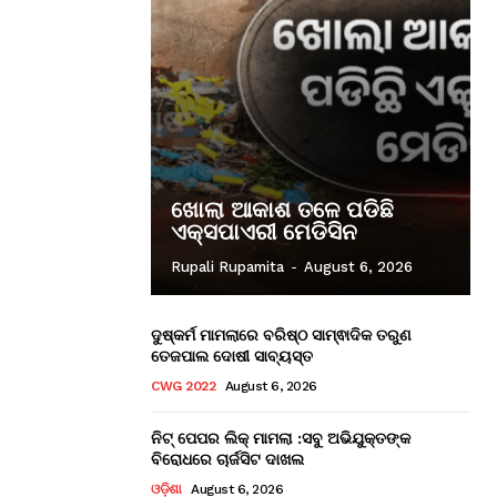
ଖୋଲା ଆକାଶ ତଳେ ପଡିଛି
ଏକ୍ସପାଏରୀ ମେଡିସିନ
Rupali Rupamita
-
August 6, 2026
ଦୁଷ୍କର୍ମ ମାମଲାରେ ବରିଷ୍ଠ ସାମ୍ଵାଦିକ ତରୁଣ
ତେଜପାଲ ଦୋଷୀ ସାବ୍ୟସ୍ତ
CWG 2022
August 6, 2026
ନିଟ୍ ପେପର ଲିକ୍ ମାମଲା :ସବୁ ଅଭିଯୁକ୍ତଙ୍କ
ବିରୋଧରେ ଚାର୍ଜସିଟ ଦାଖଲ
ଓଡ଼ିଶା
August 6, 2026