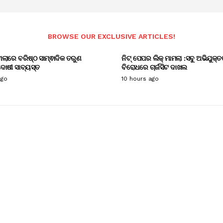
BROWSE OUR EXCLUSIVE ARTICLES!
ାମଲାରେ ବରିଷ୍ଠ ସାମ୍ଵାଦିକ ତରୁଣ
ନିଟ୍ ପେପର ଲିକ୍ ମାମଲା :ସବୁ ଅଭିଯୁକ୍ତ
ୋଷୀ ସାବ୍ୟସ୍ତ
ବିରୋଧରେ ଚାର୍ଜସିଟ ଦାଖଲ
ago
10 hours ago