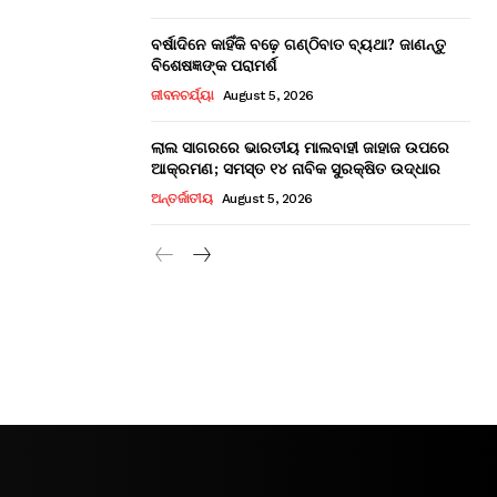
ବର୍ଷାଦିନେ କାହିଁକି ବଢ଼େ ଗଣ୍ଠିବାତ ବ୍ୟଥା? ଜାଣନ୍ତୁ
ବିଶେଷଜ୍ଞଙ୍କ ପରାମର୍ଶ
ଜୀବନଚର୍ଯ୍ୟା
August 5, 2026
ଲାଲ ସାଗରରେ ଭାରତୀୟ ମାଲବାହୀ ଜାହାଜ ଉପରେ
ଆକ୍ରମଣ; ସମସ୍ତ ୧୪ ନାବିକ ସୁରକ୍ଷିତ ଉଦ୍ଧାର
ଅନ୍ତର୍ଜାତୀୟ
August 5, 2026