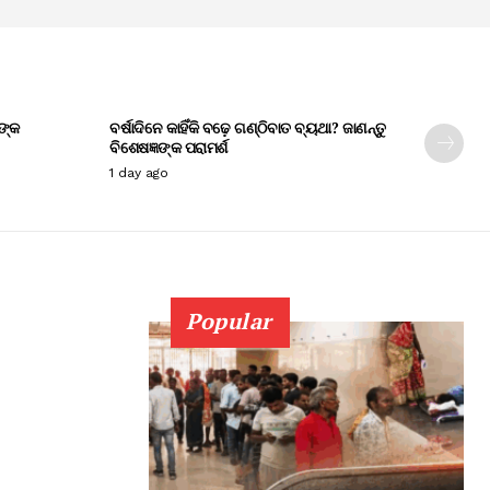
ଙ୍କ
ବର୍ଷାଦିନେ କାହିଁକି ବଢ଼େ ଗଣ୍ଠିବାତ ବ୍ୟଥା? ଜାଣନ୍ତୁ
ବିଶେଷଜ୍ଞଙ୍କ ପରାମର୍ଶ
1 day ago
Popular