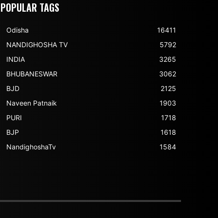
POPULAR TAGS
Odisha
16411
NANDIGHOSHA TV
5792
INDIA
3265
BHUBANESWAR
3062
BJD
2125
Naveen Patnaik
1903
PURI
1718
BJP
1618
NandighoshaTv
1584