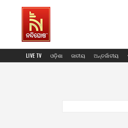
LIVE TV
ଓଡ଼ିଶା
ଜାତୀୟ
ଅନ୍ତର୍ଜାତୀୟ