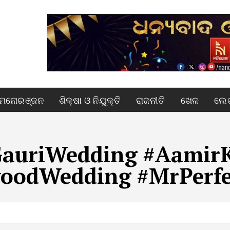
ମନୋରଞ୍ଜନ
ଶିକ୍ଷା ଓ ନିଯୁକ୍ତି
ରାଜନୀତି
ଖେଳ
ଲେଖ
auriWedding #Aamir
oodWedding #MrPerfe