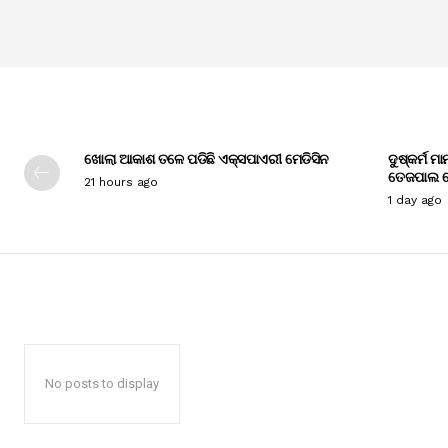
ଖୋଲା ଆକାଶ ତଳେ ପଡିଛି ଏକ୍ସପାଏରୀ ମେଡିସିନ
ଦୁଷ୍କର୍ମ ମ
ତେଜପାଲ ଦ
21 hours ago
1 day ago
No posts to display