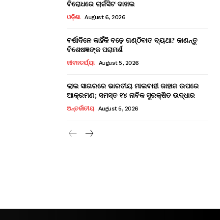
ବିରୋଧରେ ଚାର୍ଜସିଟ ଦାଖଲ
ଓଡ଼ିଶା
August 6, 2026
ବର୍ଷାଦିନେ କାହିଁକି ବଢ଼େ ଗଣ୍ଠିବାତ ବ୍ୟଥା? ଜାଣନ୍ତୁ
ବିଶେଷଜ୍ଞଙ୍କ ପରାମର୍ଶ
ଜୀବନଚର୍ଯ୍ୟା
August 5, 2026
ଲାଲ ସାଗରରେ ଭାରତୀୟ ମାଲବାହୀ ଜାହାଜ ଉପରେ
ଆକ୍ରମଣ; ସମସ୍ତ ୧୪ ନାବିକ ସୁରକ୍ଷିତ ଉଦ୍ଧାର
ଅନ୍ତର୍ଜାତୀୟ
August 5, 2026