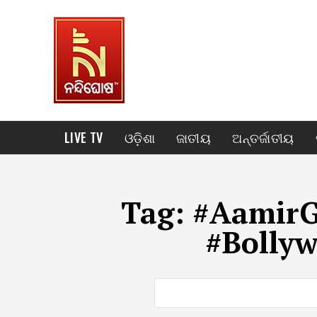
LIVE TV
ଓଡ଼ିଶା
ଜାତୀୟ
ଅନ୍ତର୍ଜାତୀୟ
Tag:
#AamirG
#Bollyw