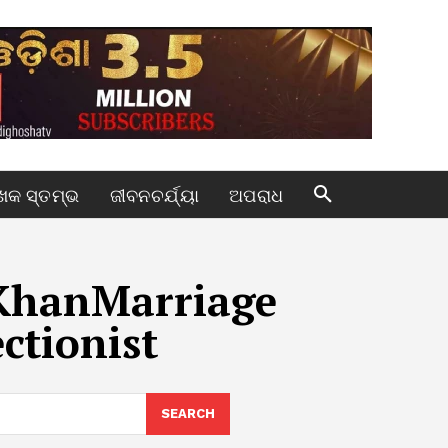
କ ସ୍ତମ୍ଭ
ଜୀବନଚର୍ଯ୍ୟା
ଅପରାଧ
KhanMarriage
ctionist
SEARCH