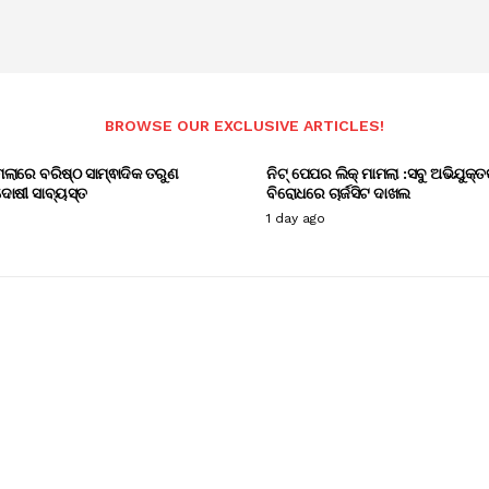
BROWSE OUR EXCLUSIVE ARTICLES!
ାମଲାରେ ବରିଷ୍ଠ ସାମ୍ଵାଦିକ ତରୁଣ
ନିଟ୍ ପେପର ଲିକ୍ ମାମଲା :ସବୁ ଅଭିଯୁକ୍ତ
ୋଷୀ ସାବ୍ୟସ୍ତ
ବିରୋଧରେ ଚାର୍ଜସିଟ ଦାଖଲ
1 day ago