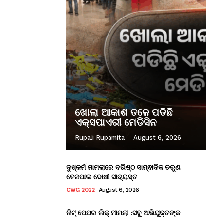
ଖୋଲା ଆକାଶ ତଳେ ପଡିଛି
ଏକ୍ସପାଏରୀ ମେଡିସିନ
Rupali Rupamita
-
August 6, 2026
ଦୁଷ୍କର୍ମ ମାମଲାରେ ବରିଷ୍ଠ ସାମ୍ଵାଦିକ ତରୁଣ
ତେଜପାଲ ଦୋଷୀ ସାବ୍ୟସ୍ତ
CWG 2022
August 6, 2026
ନିଟ୍ ପେପର ଲିକ୍ ମାମଲା :ସବୁ ଅଭିଯୁକ୍ତଙ୍କ