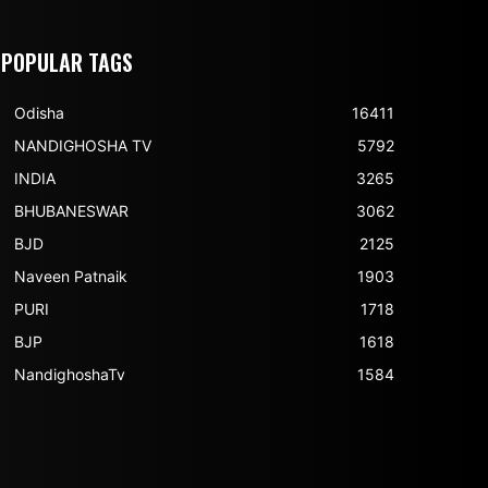
POPULAR TAGS
Odisha
16411
NANDIGHOSHA TV
5792
INDIA
3265
BHUBANESWAR
3062
BJD
2125
Naveen Patnaik
1903
PURI
1718
BJP
1618
NandighoshaTv
1584