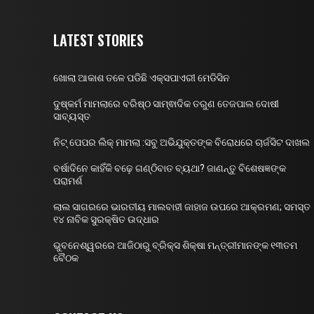
LATEST STORIES
ଖୋଲା ଆକାଶ ତଳେ ପଡିଛି ଏକ୍ସପାଏରୀ ମେଡିସିନ
ଦୁଷ୍କର୍ମ ମାମଲାରେ ବରିଷ୍ଠ ସାମ୍ଵାଦିକ ତରୁଣ ତେଜପାଲ ଦୋଷୀ
ସାବ୍ୟସ୍ତ
ନିଟ୍ ପେପର ଲିକ୍ ମାମଲା :ସବୁ ଅଭିଯୁକ୍ତଙ୍କ ବିରୋଧରେ ଚାର୍ଜସିଟ ଦାଖଲ
ବର୍ଷାଦିନେ କାହିଁକି ବଢ଼େ ଗଣ୍ଠିବାତ ବ୍ୟଥା? ଜାଣନ୍ତୁ ବିଶେଷଜ୍ଞଙ୍କ
ପରାମର୍ଶ
ଲାଲ ସାଗରରେ ଭାରତୀୟ ମାଲବାହୀ ଜାହାଜ ଉପରେ ଆକ୍ରମଣ; ସମସ୍ତ
୧୪ ନାବିକ ସୁରକ୍ଷିତ ଉଦ୍ଧାର
ଭୁବନେଶ୍ୱରରେ ଆଜିଠାରୁ ବ୍ରିକ୍ସ ଶିକ୍ଷା ମନ୍ତ୍ରୀମାନଙ୍କ ୧୩ତମ
ବୈଠକ