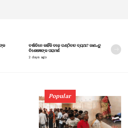
ଙ୍କ
ବର୍ଷାଦିନେ କାହିଁକି ବଢ଼େ ଗଣ୍ଠିବାତ ବ୍ୟଥା? ଜାଣନ୍ତୁ
ବିଶେଷଜ୍ଞଙ୍କ ପରାମର୍ଶ
2 days ago
Popular