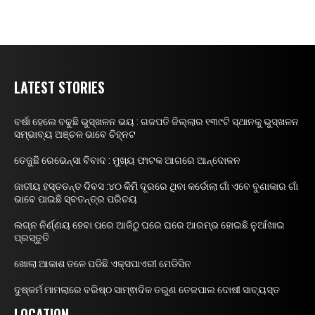
LATEST STORIES
ବର୍ଷା ହେଲେ ବଢୁଛି ଭୁସ୍ଖଳନ ଭୟ : ଗଜପତି ଜିଲ୍ଲାର ୧୩୯ଟି ସ୍ଥାନକୁ ଭୁସ୍ଖଳନ
ସମ୍ଭାବ୍ୟ ଅଞ୍ଚଳ ଭାବେ ଚିହ୍ନଟ
ତେଜୁଛି ରେଭେନ୍ସା ବିବାଦ : ମୁଖ୍ୟ ଫାଟକ ଆଗରେ ଆନ୍ଦୋଳନ
ଜାତୀୟ ହସ୍ତତନ୍ତ ଦିବସ :୪୦ କିମି ଦୂରରେ ଥିବା କର୍ଡୋଲା ଗାଁ ଏବେ ବୁଣାକାର ଗାଁ
ଭାବେ ପାଇଛି ସ୍ବତନ୍ତ୍ର ପରିଚୟ
ଲଗ୍ନ ନିର୍ଣ୍ଣୟ ହେବା ପରେ ଆଜିଠୁ ଘରେ ଘରେ ଆରମ୍ଭ ହୋଇଛି ନୁଆଁଖାଇ
ପ୍ରସ୍ତୁତି
ଖୋଲା ଆକାଶ ତଳେ ପଡିଛି ଏକ୍ସପାଏରୀ ମେଡିସିନ
ଦୁଷ୍କର୍ମ ମାମଲାରେ ବରିଷ୍ଠ ସାମ୍ଵାଦିକ ତରୁଣ ତେଜପାଲ ଦୋଷୀ ସାବ୍ୟସ୍ତ
LOCATION