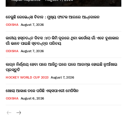
ତେଜୁଛି ରେଭେନ୍ସା ବିବାଦ : ମୁଖ୍ୟ ଫାଟକ ଆଗରେ ଆନ୍ଦୋଳନ
ODISHA
August 7, 2026
ଜାତୀୟ ହସ୍ତତନ୍ତ ଦିବସ :୪୦ କିମି ଦୂରରେ ଥିବା କର୍ଡୋଲା ଗାଁ ଏବେ ବୁଣାକାର
ଗାଁ ଭାବେ ପାଇଛି ସ୍ବତନ୍ତ୍ର ପରିଚୟ
ODISHA
August 7, 2026
ଲଗ୍ନ ନିର୍ଣ୍ଣୟ ହେବା ପରେ ଆଜିଠୁ ଘରେ ଘରେ ଆରମ୍ଭ ହୋଇଛି ନୁଆଁଖାଇ
ପ୍ରସ୍ତୁତି
HOCKEY WORLD CUP 2023
August 7, 2026
ଖୋଲା ଆକାଶ ତଳେ ପଡିଛି ଏକ୍ସପାଏରୀ ମେଡିସିନ
ODISHA
August 6, 2026