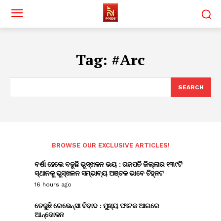
Tag:
#Arc
SEARCH
BROWSE OUR EXCLUSIVE ARTICLES!
ବର୍ଷା ହେଲେ ବଢୁଛି ଭୁସ୍ଖଳନ ଭୟ : ଗଜପତି ଜିଲ୍ଲାର ୧୩୯ଟି
ସ୍ଥାନକୁ ଭୁସ୍ଖଳନ ସମ୍ଭାବ୍ୟ ଅଞ୍ଚଳ ଭାବେ ଚିହ୍ନଟ
16 hours ago
ତେଜୁଛି ରେଭେନ୍ସା ବିବାଦ : ମୁଖ୍ୟ ଫାଟକ ଆଗରେ
ଆନ୍ଦୋଳନ