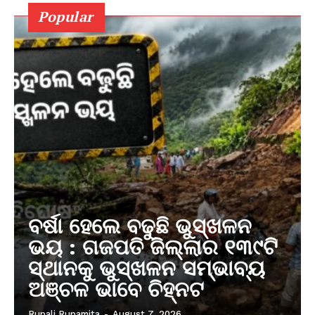
Popular
ବର୍ଷା ହେଲେ ବଢୁଛି ଭୁସ୍ଖଳନ
ଭୟ : ଗଜପତି ଜିଲ୍ଲାର ୧୩୯ଟି
ସ୍ଥାନକୁ ଭୁସ୍ଖଳନ ସମ୍ଭାବ୍ୟ
ଅଞ୍ଚଳ ଭାବେ ଚିହ୍ନଟ
Rupali Rupamita
-
August 7, 2026