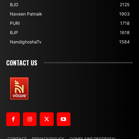
BJD
2125
Naveen Patnaik
1903
PURI
1718
BJP
1618
NandighoshaTv
1584
CONTACT US
CONTACT
PRIVACY POLICY
COMPLAINT REDRESSAL