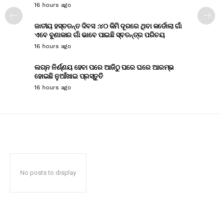
16 hours ago
ଜାତୀୟ ହସ୍ତତନ୍ତ ଦିବସ :୪୦ କିମି ଦୂରରେ ଥିବା କର୍ଡୋଲା ଗାଁ
ଏବେ ବୁଣାକାର ଗାଁ ଭାବେ ପାଇଛି ସ୍ବତନ୍ତ୍ର ପରିଚୟ
16 hours ago
ଲଗ୍ନ ନିର୍ଣ୍ଣୟ ହେବା ପରେ ଆଜିଠୁ ଘରେ ଘରେ ଆରମ୍ଭ
ହୋଇଛି ନୁଆଁଖାଇ ପ୍ରସ୍ତୁତି
16 hours ago
No posts to display