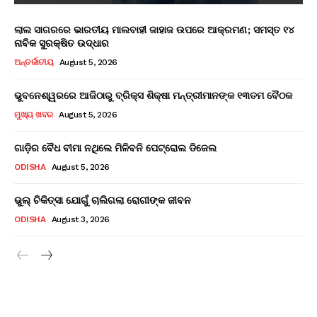
ଲାଲ ସାଗରରେ ଭାରତୀୟ ମାଲବାହୀ ଜାହାଜ ଉପରେ ଆକ୍ରମଣ; ସମସ୍ତ ୧୪
ନାବିକ ସୁରକ୍ଷିତ ଉଦ୍ଧାର
ଅନ୍ତର୍ଜାତୀୟ
August 5, 2026
ଭୁବନେଶ୍ୱରରେ ଆଜିଠାରୁ ବ୍ରିକ୍ସ ଶିକ୍ଷା ମନ୍ତ୍ରୀମାନଙ୍କ ୧୩ତମ ବୈଠକ
ମୁଖ୍ୟ ଖବର
August 5, 2026
ଗାଡ଼ିର ବୈଧ ବୀମା ନଥିଲେ ମିଳିବନି ପେଟ୍ରୋଲ ଡିଜେଲ
ODISHA
August 5, 2026
ଭୁଲ୍ ଚିକିତ୍ସା ଯୋଗୁଁ ଚାଲିଗଲା ରୋଗୀଙ୍କ ଜୀବନ
ODISHA
August 3, 2026