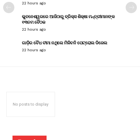
22 hours ago
ଭୁବନେଶ୍ୱରରେ ଆଜିଠାରୁ ବ୍ରିକ୍ସ ଶିକ୍ଷା ମନ୍ତ୍ରୀମାନଙ୍କ
୧୩ତମ ବୈଠକ
22 hours ago
ଗାଡ଼ିର ବୈଧ ବୀମା ନଥିଲେ ମିଳିବନି ପେଟ୍ରୋଲ ଡିଜେଲ
22 hours ago
No posts to display