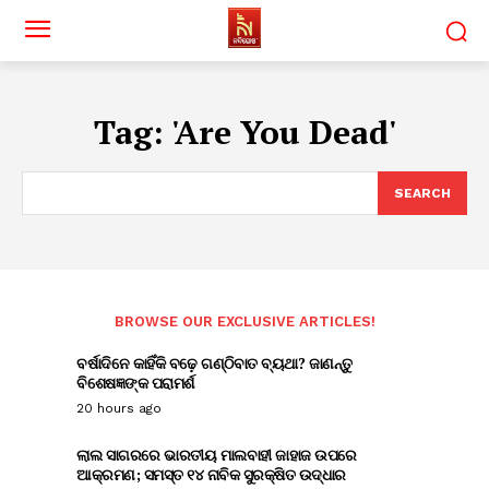
Tag:
'Are You Dead'
SEARCH
BROWSE OUR EXCLUSIVE ARTICLES!
ବର୍ଷାଦିନେ କାହିଁକି ବଢ଼େ ଗଣ୍ଠିବାତ ବ୍ୟଥା? ଜାଣନ୍ତୁ
ବିଶେଷଜ୍ଞଙ୍କ ପରାମର୍ଶ
20 hours ago
ଲାଲ ସାଗରରେ ଭାରତୀୟ ମାଲବାହୀ ଜାହାଜ ଉପରେ
ଆକ୍ରମଣ; ସମସ୍ତ ୧୪ ନାବିକ ସୁରକ୍ଷିତ ଉଦ୍ଧାର