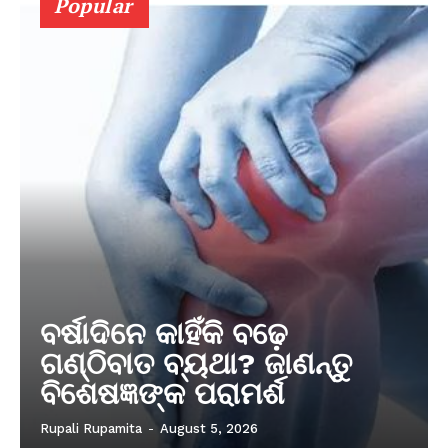
Popular
ବର୍ଷାଦିନେ କାହିଁକି ବଢ଼େ
ଗଣ୍ଠିବାତ ବ୍ୟଥା? ଜାଣନ୍ତୁ
ବିଶେଷଜ୍ଞଙ୍କ ପରାମର୍ଶ
Rupali Rupamita
-
August 5, 2026