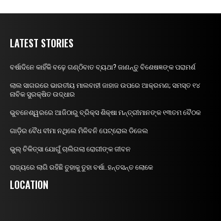
LATEST STORIES
ବର୍ଷାଦିନେ କାହିଁକି ବଢ଼େ ଗଣ୍ଠିବାତ ବ୍ୟଥା? ଜାଣନ୍ତୁ ବିଶେଷଜ୍ଞଙ୍କ ପରାମର୍ଶ
ଲାଲ ସାଗରରେ ଭାରତୀୟ ମାଲବାହୀ ଜାହାଜ ଉପରେ ଆକ୍ରମଣ; ସମସ୍ତ ୧୪
ନାବିକ ସୁରକ୍ଷିତ ଉଦ୍ଧାର
ଭୁବନେଶ୍ୱରରେ ଆଜିଠାରୁ ବ୍ରିକ୍ସ ଶିକ୍ଷା ମନ୍ତ୍ରୀମାନଙ୍କ ୧୩ତମ ବୈଠକ
ଗାଡ଼ିର ବୈଧ ବୀମା ନଥିଲେ ମିଳିବନି ପେଟ୍ରୋଲ ଡିଜେଲ
ଭୁଲ୍ ଚିକିତ୍ସା ଯୋଗୁଁ ଚାଲିଗଲା ରୋଗୀଙ୍କ ଜୀବନ
ରାଜ୍ୟରେ ଲାଗି ରହିଛି ତୁହାକୁ ତୁହା ବର୍ଷା..ହନ୍ତସନ୍ତ ଲୋକେ
LOCATION