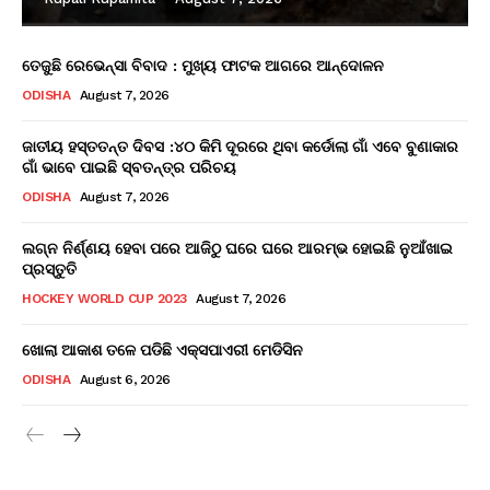
ତେଜୁଛି ରେଭେନ୍ସା ବିବାଦ : ମୁଖ୍ୟ ଫାଟକ ଆଗରେ ଆନ୍ଦୋଳନ
ODISHA
August 7, 2026
ଜାତୀୟ ହସ୍ତତନ୍ତ ଦିବସ :୪୦ କିମି ଦୂରରେ ଥିବା କର୍ଡୋଲା ଗାଁ ଏବେ ବୁଣାକାର
ଗାଁ ଭାବେ ପାଇଛି ସ୍ବତନ୍ତ୍ର ପରିଚୟ
ODISHA
August 7, 2026
ଲଗ୍ନ ନିର୍ଣ୍ଣୟ ହେବା ପରେ ଆଜିଠୁ ଘରେ ଘରେ ଆରମ୍ଭ ହୋଇଛି ନୁଆଁଖାଇ
ପ୍ରସ୍ତୁତି
HOCKEY WORLD CUP 2023
August 7, 2026
ଖୋଲା ଆକାଶ ତଳେ ପଡିଛି ଏକ୍ସପାଏରୀ ମେଡିସିନ
ODISHA
August 6, 2026