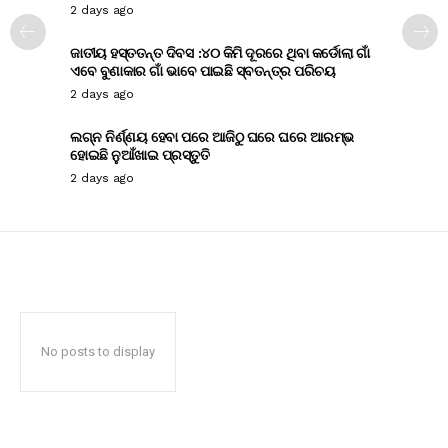
2 days ago
ଜାତୀୟ ହସ୍ତତନ୍ତ ଦିବସ :୪୦ କିମି ଦୂରରେ ଥିବା କର୍ଡୋଲା ଗାଁ
ଏବେ ବୁଣାକାର ଗାଁ ଭାବେ ପାଇଛି ସ୍ବତନ୍ତ୍ର ପରିଚୟ
2 days ago
ଲଗ୍ନ ନିର୍ଣ୍ଣୟ ହେବା ପରେ ଆଜିଠୁ ଘରେ ଘରେ ଆରମ୍ଭ
ହୋଇଛି ନୁଆଁଖାଇ ପ୍ରସ୍ତୁତି
2 days ago
No posts to display