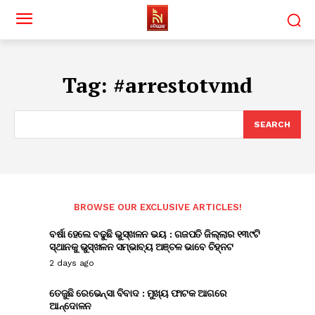
Tag:
#arrestotvmd
SEARCH
BROWSE OUR EXCLUSIVE ARTICLES!
ବର୍ଷା ହେଲେ ବଢୁଛି ଭୁସ୍ଖଳନ ଭୟ : ଗଜପତି ଜିଲ୍ଲାର ୧୩୯ଟି
ସ୍ଥାନକୁ ଭୁସ୍ଖଳନ ସମ୍ଭାବ୍ୟ ଅଞ୍ଚଳ ଭାବେ ଚିହ୍ନଟ
2 days ago
ତେଜୁଛି ରେଭେନ୍ସା ବିବାଦ : ମୁଖ୍ୟ ଫାଟକ ଆଗରେ
ଆନ୍ଦୋଳନ