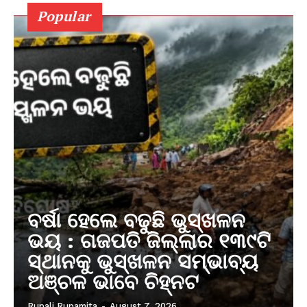
Popular
ବର୍ଷା ହେଲେ ବଢୁଛି ଭୁସ୍ଖଳନ
ଭୟ : ଗଜପତି ଜିଲ୍ଲାର ୧୩୯ଟି
ସ୍ଥାନକୁ ଭୁସ୍ଖଳନ ସମ୍ଭାବ୍ୟ
ଅଞ୍ଚଳ ଭାବେ ଚିହ୍ନଟ
Rupali Rupamita
-
August 7, 2026