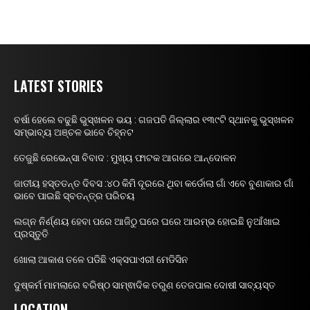
LATEST STORIES
ବର୍ଷା ହେଲେ ବଢୁଛି ଭୁସ୍ଖଳନ ଭୟ : ଗଜପତି ଜିଲ୍ଲାର ୧୩୯ଟି ସ୍ଥାନକୁ ଭୁସ୍ଖଳନ
ସମ୍ଭାବ୍ୟ ଅଞ୍ଚଳ ଭାବେ ଚିହ୍ନଟ
ତେଜୁଛି ରେଭେନ୍ସା ବିବାଦ : ମୁଖ୍ୟ ଫାଟକ ଆଗରେ ଆନ୍ଦୋଳନ
ଜାତୀୟ ହସ୍ତତନ୍ତ ଦିବସ :୪୦ କିମି ଦୂରରେ ଥିବା କର୍ଡୋଲା ଗାଁ ଏବେ ବୁଣାକାର ଗାଁ
ଭାବେ ପାଇଛି ସ୍ବତନ୍ତ୍ର ପରିଚୟ
ଲଗ୍ନ ନିର୍ଣ୍ଣୟ ହେବା ପରେ ଆଜିଠୁ ଘରେ ଘରେ ଆରମ୍ଭ ହୋଇଛି ନୁଆଁଖାଇ
ପ୍ରସ୍ତୁତି
ଖୋଲା ଆକାଶ ତଳେ ପଡିଛି ଏକ୍ସପାଏରୀ ମେଡିସିନ
ଦୁଷ୍କର୍ମ ମାମଲାରେ ବରିଷ୍ଠ ସାମ୍ଵାଦିକ ତରୁଣ ତେଜପାଲ ଦୋଷୀ ସାବ୍ୟସ୍ତ
LOCATION