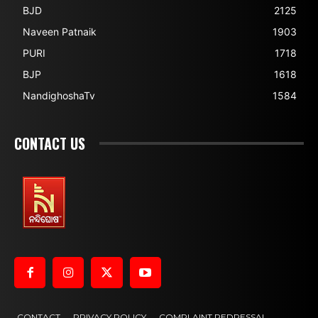
BJD
2125
Naveen Patnaik
1903
PURI
1718
BJP
1618
NandighoshaTv
1584
CONTACT US
CONTACT
PRIVACY POLICY
COMPLAINT REDRESSAL