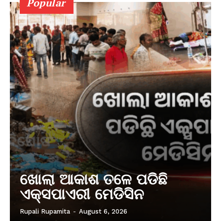
Popular
ଖୋଲା ଆକାଶ ତଳେ ପଡିଛି
ଏକ୍ସପାଏରୀ ମେଡିସିନ
Rupali Rupamita
-
August 6, 2026