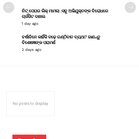
ନିଟ୍ ପେପର ଲିକ୍ ମାମଲା :ସବୁ ଅଭିଯୁକ୍ତଙ୍କ ବିରୋଧରେ
ଚାର୍ଜସିଟ ଦାଖଲ
1 day ago
ବର୍ଷାଦିନେ କାହିଁକି ବଢ଼େ ଗଣ୍ଠିବାତ ବ୍ୟଥା? ଜାଣନ୍ତୁ
ବିଶେଷଜ୍ଞଙ୍କ ପରାମର୍ଶ
2 days ago
No posts to display