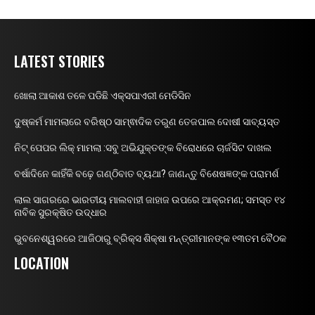
LATEST STORIES
ଖୋଲା ଆକାଶ ତଳେ ପଡିଛି ଏକ୍ସପାଏରୀ ମେଡିସିନ
ଦୁଷ୍କର୍ମ ମାମଲାରେ ବରିଷ୍ଠ ସାମ୍ଵାଦିକ ତରୁଣ ତେଜପାଲ ଦୋଷୀ ସାବ୍ୟସ୍ତ
ନିଟ୍ ପେପର ଲିକ୍ ମାମଲା :ସବୁ ଅଭିଯୁକ୍ତଙ୍କ ବିରୋଧରେ ଚାର୍ଜସିଟ ଦାଖଲ
ବର୍ଷାଦିନେ କାହିଁକି ବଢ଼େ ଗଣ୍ଠିବାତ ବ୍ୟଥା? ଜାଣନ୍ତୁ ବିଶେଷଜ୍ଞଙ୍କ ପରାମର୍ଶ
ଲାଲ ସାଗରରେ ଭାରତୀୟ ମାଲବାହୀ ଜାହାଜ ଉପରେ ଆକ୍ରମଣ; ସମସ୍ତ ୧୪
ନାବିକ ସୁରକ୍ଷିତ ଉଦ୍ଧାର
ଭୁବନେଶ୍ୱରରେ ଆଜିଠାରୁ ବ୍ରିକ୍ସ ଶିକ୍ଷା ମନ୍ତ୍ରୀମାନଙ୍କ ୧୩ତମ ବୈଠକ
LOCATION