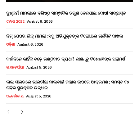
ଦୁଷ୍କର୍ମ ମାମଲାରେ ବରିଷ୍ଠ ସାମ୍ଵାଦିକ ତରୁଣ ତେଜପାଲ ଦୋଷୀ ସାବ୍ୟସ୍ତ
CWG 2022
August 6, 2026
ନିଟ୍ ପେପର ଲିକ୍ ମାମଲା :ସବୁ ଅଭିଯୁକ୍ତଙ୍କ ବିରୋଧରେ ଚାର୍ଜସିଟ ଦାଖଲ
ଓଡ଼ିଶା
August 6, 2026
ବର୍ଷାଦିନେ କାହିଁକି ବଢ଼େ ଗଣ୍ଠିବାତ ବ୍ୟଥା? ଜାଣନ୍ତୁ ବିଶେଷଜ୍ଞଙ୍କ ପରାମର୍ଶ
ଜୀବନଚର୍ଯ୍ୟା
August 5, 2026
ଲାଲ ସାଗରରେ ଭାରତୀୟ ମାଲବାହୀ ଜାହାଜ ଉପରେ ଆକ୍ରମଣ; ସମସ୍ତ ୧୪
ନାବିକ ସୁରକ୍ଷିତ ଉଦ୍ଧାର
ଅନ୍ତର୍ଜାତୀୟ
August 5, 2026