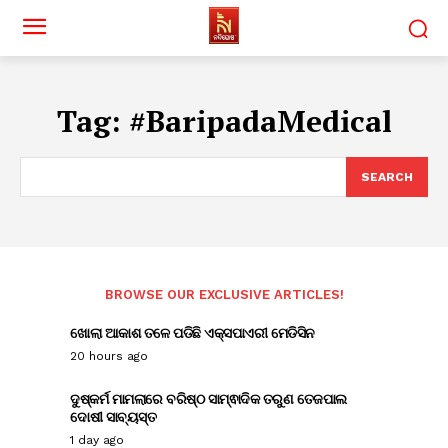
Tag:
#BaripadaMedical
SEARCH
BROWSE OUR EXCLUSIVE ARTICLES!
ଖୋଲା ଆକାଶ ତଳେ ପଡିଛି ଏକ୍ସପାଏରୀ ମେଡିସିନ
20 hours ago
ଦୁଷ୍କର୍ମ ମାମଲାରେ ବରିଷ୍ଠ ସାମ୍ଵାଦିକ ତରୁଣ ତେଜପାଲ
ଦୋଷୀ ସାବ୍ୟସ୍ତ
1 day ago