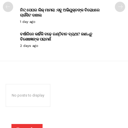
ନିଟ୍ ପେପର ଲିକ୍ ମାମଲା :ସବୁ ଅଭିଯୁକ୍ତଙ୍କ ବିରୋଧରେ
ଚାର୍ଜସିଟ ଦାଖଲ
1 day ago
ବର୍ଷାଦିନେ କାହିଁକି ବଢ଼େ ଗଣ୍ଠିବାତ ବ୍ୟଥା? ଜାଣନ୍ତୁ
ବିଶେଷଜ୍ଞଙ୍କ ପରାମର୍ଶ
2 days ago
No posts to display