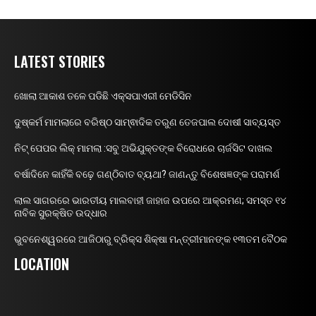
LATEST STORIES
ଖୋଲା ଆକାଶ ତଳେ ପଡିଛି ଏକ୍ସପାଏରୀ ମେଡିସିନ
ଦୁଷ୍କର୍ମ ମାମଲାରେ ବରିଷ୍ଠ ସାମ୍ଵାଦିକ ତରୁଣ ତେଜପାଲ ଦୋଷୀ ସାବ୍ୟସ୍ତ
ନିଟ୍ ପେପର ଲିକ୍ ମାମଲା :ସବୁ ଅଭିଯୁକ୍ତଙ୍କ ବିରୋଧରେ ଚାର୍ଜସିଟ ଦାଖଲ
ବର୍ଷାଦିନେ କାହିଁକି ବଢ଼େ ଗଣ୍ଠିବାତ ବ୍ୟଥା? ଜାଣନ୍ତୁ ବିଶେଷଜ୍ଞଙ୍କ ପରାମର୍ଶ
ଲାଲ ସାଗରରେ ଭାରତୀୟ ମାଲବାହୀ ଜାହାଜ ଉପରେ ଆକ୍ରମଣ; ସମସ୍ତ ୧୪
ନାବିକ ସୁରକ୍ଷିତ ଉଦ୍ଧାର
ଭୁବନେଶ୍ୱରରେ ଆଜିଠାରୁ ବ୍ରିକ୍ସ ଶିକ୍ଷା ମନ୍ତ୍ରୀମାନଙ୍କ ୧୩ତମ ବୈଠକ
LOCATION