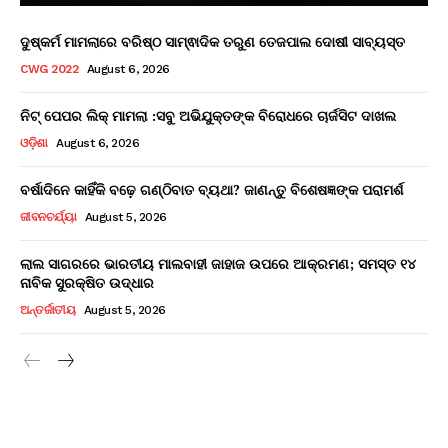
ଦୁଷ୍କର୍ମ ମାମଲାରେ ବରିଷ୍ଠ ସାମ୍ଵାଦିକ ତରୁଣ ତେଜପାଲ ଦୋଷୀ ସାବ୍ୟସ୍ତ
CWG 2022
August 6, 2026
ନିଟ୍ ପେପର ଲିକ୍ ମାମଲା :ସବୁ ଅଭିଯୁକ୍ତଙ୍କ ବିରୋଧରେ ଚାର୍ଜସିଟ ଦାଖଲ
ଓଡ଼ିଶା
August 6, 2026
ବର୍ଷାଦିନେ କାହିଁକି ବଢ଼େ ଗଣ୍ଠିବାତ ବ୍ୟଥା? ଜାଣନ୍ତୁ ବିଶେଷଜ୍ଞଙ୍କ ପରାମର୍ଶ
ଜୀବନଚର୍ଯ୍ୟା
August 5, 2026
ଲାଲ ସାଗରରେ ଭାରତୀୟ ମାଲବାହୀ ଜାହାଜ ଉପରେ ଆକ୍ରମଣ; ସମସ୍ତ ୧୪
ନାବିକ ସୁରକ୍ଷିତ ଉଦ୍ଧାର
ଅନ୍ତର୍ଜାତୀୟ
August 5, 2026