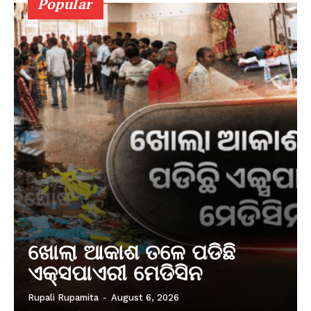
Popular
ଖୋଲା ଆକାଶ ତଳେ ପଡିଛି
ଏକ୍ସପାଏରୀ ମେଡିସିନ
Rupali Rupamita
-
August 6, 2026