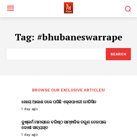
Tag:
#bhubaneswarrape
SEARCH
BROWSE OUR EXCLUSIVE ARTICLES!
ଖୋଲା ଆକାଶ ତଳେ ପଡିଛି ଏକ୍ସପାଏରୀ ମେଡିସିନ
1 day ago
ଦୁଷ୍କର୍ମ ମାମଲାରେ ବରିଷ୍ଠ ସାମ୍ଵାଦିକ ତରୁଣ ତେଜପାଲ
ଦୋଷୀ ସାବ୍ୟସ୍ତ
1 day ago