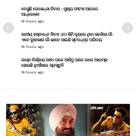
ତେଜୁଛି ରେଭେନ୍ସା ବିବାଦ : ମୁଖ୍ୟ ଫାଟକ ଆଗରେ
ଆନ୍ଦୋଳନ
16 hours ago
ଜାତୀୟ ହସ୍ତତନ୍ତ ଦିବସ :୪୦ କିମି ଦୂରରେ ଥିବା କର୍ଡୋଲା ଗାଁ
ଏବେ ବୁଣାକାର ଗାଁ ଭାବେ ପାଇଛି ସ୍ବତନ୍ତ୍ର ପରିଚୟ
16 hours ago
ଲଗ୍ନ ନିର୍ଣ୍ଣୟ ହେବା ପରେ ଆଜିଠୁ ଘରେ ଘରେ ଆରମ୍ଭ
ହୋଇଛି ନୁଆଁଖାଇ ପ୍ରସ୍ତୁତି
16 hours ago