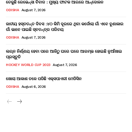
ତେଜୁଛି ରେଭେନ୍ସା ବିବାଦ : ମୁଖ୍ୟ ଫାଟକ ଆଗରେ ଆନ୍ଦୋଳନ
ODISHA
August 7, 2026
ଜାତୀୟ ହସ୍ତତନ୍ତ ଦିବସ :୪୦ କିମି ଦୂରରେ ଥିବା କର୍ଡୋଲା ଗାଁ ଏବେ ବୁଣାକାର
ଗାଁ ଭାବେ ପାଇଛି ସ୍ବତନ୍ତ୍ର ପରିଚୟ
ODISHA
August 7, 2026
ଲଗ୍ନ ନିର୍ଣ୍ଣୟ ହେବା ପରେ ଆଜିଠୁ ଘରେ ଘରେ ଆରମ୍ଭ ହୋଇଛି ନୁଆଁଖାଇ
ପ୍ରସ୍ତୁତି
HOCKEY WORLD CUP 2023
August 7, 2026
ଖୋଲା ଆକାଶ ତଳେ ପଡିଛି ଏକ୍ସପାଏରୀ ମେଡିସିନ
ODISHA
August 6, 2026