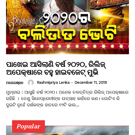
ପାଖେଇ ଆସିଲାଣି ବର୍ଷ ୨୦୨୦, ରିଲିଜ୍
ଅପେକ୍ଷାରେ ବହୁ ହାଇବଜେଟ୍ ମୁଭି
Rashmipriya Lenka
-
December 11, 2019
ମନୋରଞ୍ଜନ
ମୁମ୍ବାଇ : ଆସୁଛି ବର୍ଷ ୨୦୨୦। ଅନେକ ଚଳଚ୍ଚିତ୍ର ରିଲିଜ୍ ଅପେକ୍ଷାରେ
ରହିଛି । ତେଣୁ ସିନେପ୍ରେମୀଙ୍କ ଉତ୍ସାହ କାହିରେ କଣ। ଗୋଟିଏ କି
ଦୁଇଟି ନୁହେଁ ଦର୍ଶକଙ୍କ ହାତରେ ୧୨ଟି ଭଲ...
Popular