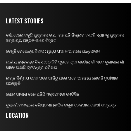
LATEST STORIES
ବର୍ଷା ହେଲେ ବଢୁଛି ଭୁସ୍ଖଳନ ଭୟ : ଗଜପତି ଜିଲ୍ଲାର ୧୩୯ଟି ସ୍ଥାନକୁ ଭୁସ୍ଖଳନ
ସମ୍ଭାବ୍ୟ ଅଞ୍ଚଳ ଭାବେ ଚିହ୍ନଟ
ତେଜୁଛି ରେଭେନ୍ସା ବିବାଦ : ମୁଖ୍ୟ ଫାଟକ ଆଗରେ ଆନ୍ଦୋଳନ
ଜାତୀୟ ହସ୍ତତନ୍ତ ଦିବସ :୪୦ କିମି ଦୂରରେ ଥିବା କର୍ଡୋଲା ଗାଁ ଏବେ ବୁଣାକାର ଗାଁ
ଭାବେ ପାଇଛି ସ୍ବତନ୍ତ୍ର ପରିଚୟ
ଲଗ୍ନ ନିର୍ଣ୍ଣୟ ହେବା ପରେ ଆଜିଠୁ ଘରେ ଘରେ ଆରମ୍ଭ ହୋଇଛି ନୁଆଁଖାଇ
ପ୍ରସ୍ତୁତି
ଖୋଲା ଆକାଶ ତଳେ ପଡିଛି ଏକ୍ସପାଏରୀ ମେଡିସିନ
ଦୁଷ୍କର୍ମ ମାମଲାରେ ବରିଷ୍ଠ ସାମ୍ଵାଦିକ ତରୁଣ ତେଜପାଲ ଦୋଷୀ ସାବ୍ୟସ୍ତ
LOCATION