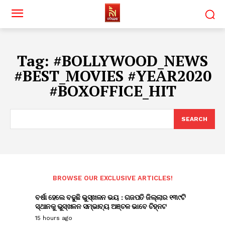
Tag:
#BOLLYWOOD_NEWS
#BEST_MOVIES #YEAR2020
#BOXOFFICE_HIT
SEARCH
BROWSE OUR EXCLUSIVE ARTICLES!
ବର୍ଷା ହେଲେ ବଢୁଛି ଭୁସ୍ଖଳନ ଭୟ : ଗଜପତି ଜିଲ୍ଲାର ୧୩୯ଟି
ସ୍ଥାନକୁ ଭୁସ୍ଖଳନ ସମ୍ଭାବ୍ୟ ଅଞ୍ଚଳ ଭାବେ ଚିହ୍ନଟ
15 hours ago