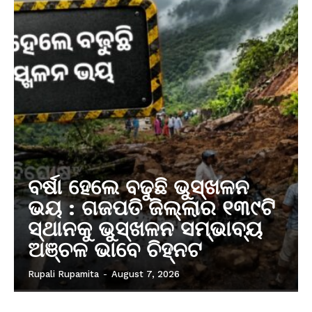
ବର୍ଷା ହେଲେ ବଢୁଛି ଭୁସ୍ଖଳନ
ଭୟ : ଗଜପତି ଜିଲ୍ଲାର ୧୩୯ଟି
ସ୍ଥାନକୁ ଭୁସ୍ଖଳନ ସମ୍ଭାବ୍ୟ
ଅଞ୍ଚଳ ଭାବେ ଚିହ୍ନଟ
Rupali Rupamita
-
August 7, 2026