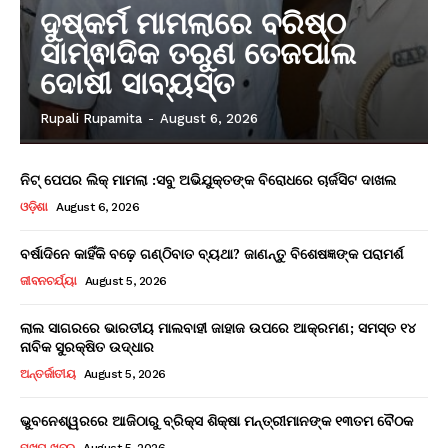
ଦୁଷ୍କର୍ମ ମାମଲାରେ ବରିଷ୍ଠ
ସାମ୍ଵାଦିକ ତରୁଣ ତେଜପାଲ
ଦୋଷୀ ସାବ୍ୟସ୍ତ
Rupali Rupamita
-
August 6, 2026
ନିଟ୍ ପେପର ଲିକ୍ ମାମଲା :ସବୁ ଅଭିଯୁକ୍ତଙ୍କ ବିରୋଧରେ ଚାର୍ଜସିଟ ଦାଖଲ
ଓଡ଼ିଶା
August 6, 2026
ବର୍ଷାଦିନେ କାହିଁକି ବଢ଼େ ଗଣ୍ଠିବାତ ବ୍ୟଥା? ଜାଣନ୍ତୁ ବିଶେଷଜ୍ଞଙ୍କ ପରାମର୍ଶ
ଜୀବନଚର୍ଯ୍ୟା
August 5, 2026
ଲାଲ ସାଗରରେ ଭାରତୀୟ ମାଲବାହୀ ଜାହାଜ ଉପରେ ଆକ୍ରମଣ; ସମସ୍ତ ୧୪
ନାବିକ ସୁରକ୍ଷିତ ଉଦ୍ଧାର
ଅନ୍ତର୍ଜାତୀୟ
August 5, 2026
ଭୁବନେଶ୍ୱରରେ ଆଜିଠାରୁ ବ୍ରିକ୍ସ ଶିକ୍ଷା ମନ୍ତ୍ରୀମାନଙ୍କ ୧୩ତମ ବୈଠକ