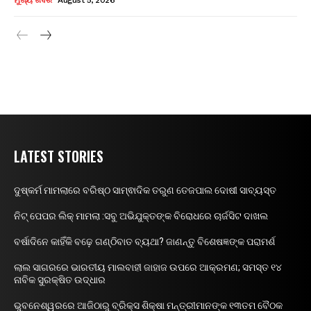
ମୁଖ୍ୟ ଖବର
August 5, 2026
LATEST STORIES
ଦୁଷ୍କର୍ମ ମାମଲାରେ ବରିଷ୍ଠ ସାମ୍ଵାଦିକ ତରୁଣ ତେଜପାଲ ଦୋଷୀ ସାବ୍ୟସ୍ତ
ନିଟ୍ ପେପର ଲିକ୍ ମାମଲା :ସବୁ ଅଭିଯୁକ୍ତଙ୍କ ବିରୋଧରେ ଚାର୍ଜସିଟ ଦାଖଲ
ବର୍ଷାଦିନେ କାହିଁକି ବଢ଼େ ଗଣ୍ଠିବାତ ବ୍ୟଥା? ଜାଣନ୍ତୁ ବିଶେଷଜ୍ଞଙ୍କ ପରାମର୍ଶ
ଲାଲ ସାଗରରେ ଭାରତୀୟ ମାଲବାହୀ ଜାହାଜ ଉପରେ ଆକ୍ରମଣ; ସମସ୍ତ ୧୪
ନାବିକ ସୁରକ୍ଷିତ ଉଦ୍ଧାର
ଭୁବନେଶ୍ୱରରେ ଆଜିଠାରୁ ବ୍ରିକ୍ସ ଶିକ୍ଷା ମନ୍ତ୍ରୀମାନଙ୍କ ୧୩ତମ ବୈଠକ