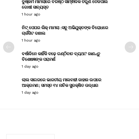
ଦୁଷ୍କର୍ମ ମାମଲାରେ ବରିଷ୍ଠ ସାମ୍ଵାଦିକ ତରୁଣ ତେଜପାଲ
ଦୋଷୀ ସାବ୍ୟସ୍ତ
1 hour ago
ନିଟ୍ ପେପର ଲିକ୍ ମାମଲା :ସବୁ ଅଭିଯୁକ୍ତଙ୍କ ବିରୋଧରେ
ଚାର୍ଜସିଟ ଦାଖଲ
1 hour ago
ବର୍ଷାଦିନେ କାହିଁକି ବଢ଼େ ଗଣ୍ଠିବାତ ବ୍ୟଥା? ଜାଣନ୍ତୁ
ବିଶେଷଜ୍ଞଙ୍କ ପରାମର୍ଶ
1 day ago
ଲାଲ ସାଗରରେ ଭାରତୀୟ ମାଲବାହୀ ଜାହାଜ ଉପରେ
ଆକ୍ରମଣ; ସମସ୍ତ ୧୪ ନାବିକ ସୁରକ୍ଷିତ ଉଦ୍ଧାର
1 day ago