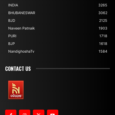
INDIA
3265
BHUBANESWAR
3062
BJD
2125
Naveen Patnaik
1903
PURI
1718
BJP
1618
NandighoshaTv
1584
CONTACT US