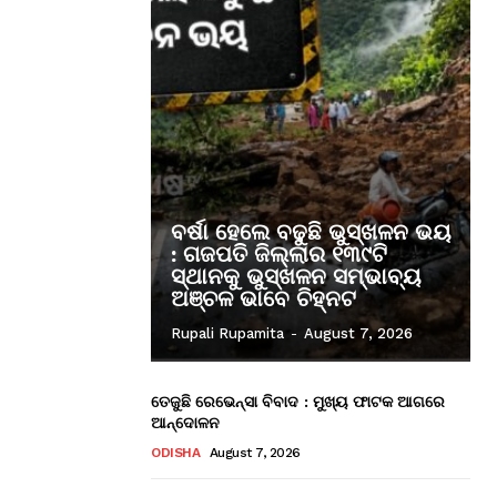
ବର୍ଷା ହେଲେ ବଢୁଛି ଭୁସ୍ଖଳନ ଭୟ
: ଗଜପତି ଜିଲ୍ଲାର ୧୩୯ଟି
ସ୍ଥାନକୁ ଭୁସ୍ଖଳନ ସମ୍ଭାବ୍ୟ
ଅଞ୍ଚଳ ଭାବେ ଚିହ୍ନଟ
Rupali Rupamita
-
August 7, 2026
ତେଜୁଛି ରେଭେନ୍ସା ବିବାଦ : ମୁଖ୍ୟ ଫାଟକ ଆଗରେ
ଆନ୍ଦୋଳନ
ODISHA
August 7, 2026