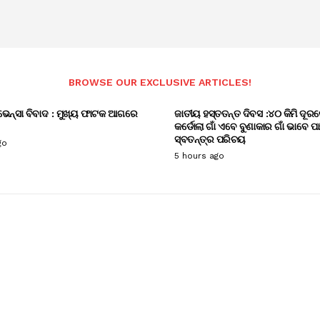
BROWSE OUR EXCLUSIVE ARTICLES!
ଭେନ୍ସା ବିବାଦ : ମୁଖ୍ୟ ଫାଟକ ଆଗରେ
ଜାତୀୟ ହସ୍ତତନ୍ତ ଦିବସ :୪୦ କିମି ଦୂରର
କର୍ଡୋଲା ଗାଁ ଏବେ ବୁଣାକାର ଗାଁ ଭାବେ ପ
ସ୍ବତନ୍ତ୍ର ପରିଚୟ
go
5 hours ago