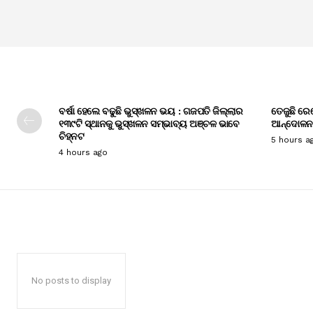
ବର୍ଷା ହେଲେ ବଢୁଛି ଭୁସ୍ଖଳନ ଭୟ : ଗଜପତି ଜିଲ୍ଲାର
ତେଜୁଛି ରେ
୧୩୯ଟି ସ୍ଥାନକୁ ଭୁସ୍ଖଳନ ସମ୍ଭାବ୍ୟ ଅଞ୍ଚଳ ଭାବେ
ଆନ୍ଦୋଳନ
ଚିହ୍ନଟ
5 hours a
4 hours ago
No posts to display