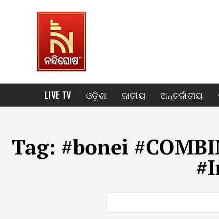
LIVE TV
ଓଡ଼ିଶା
ଜାତୀୟ
ଅନ୍ତର୍ଜାତୀୟ
Tag:
#bonei #COMBI
#