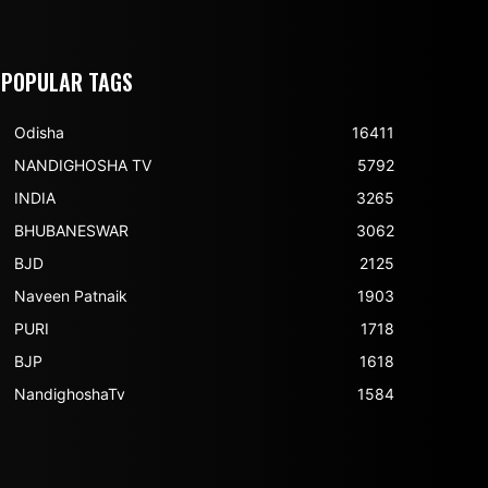
POPULAR TAGS
Odisha
16411
NANDIGHOSHA TV
5792
INDIA
3265
BHUBANESWAR
3062
BJD
2125
Naveen Patnaik
1903
PURI
1718
BJP
1618
NandighoshaTv
1584