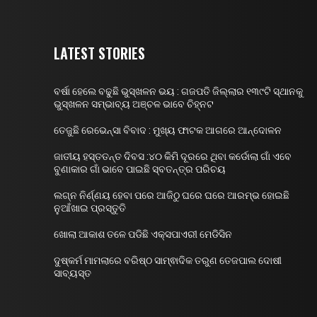
LATEST STORIES
ବର୍ଷା ହେଲେ ବଢୁଛି ଭୁସ୍ଖଳନ ଭୟ : ଗଜପତି ଜିଲ୍ଲାର ୧୩୯ଟି ସ୍ଥାନକୁ
ଭୁସ୍ଖଳନ ସମ୍ଭାବ୍ୟ ଅଞ୍ଚଳ ଭାବେ ଚିହ୍ନଟ
ତେଜୁଛି ରେଭେନ୍ସା ବିବାଦ : ମୁଖ୍ୟ ଫାଟକ ଆଗରେ ଆନ୍ଦୋଳନ
ଜାତୀୟ ହସ୍ତତନ୍ତ ଦିବସ :୪୦ କିମି ଦୂରରେ ଥିବା କର୍ଡୋଲା ଗାଁ ଏବେ
ବୁଣାକାର ଗାଁ ଭାବେ ପାଇଛି ସ୍ବତନ୍ତ୍ର ପରିଚୟ
ଲଗ୍ନ ନିର୍ଣ୍ଣୟ ହେବା ପରେ ଆଜିଠୁ ଘରେ ଘରେ ଆରମ୍ଭ ହୋଇଛି
ନୁଆଁଖାଇ ପ୍ରସ୍ତୁତି
ଖୋଲା ଆକାଶ ତଳେ ପଡିଛି ଏକ୍ସପାଏରୀ ମେଡିସିନ
ଦୁଷ୍କର୍ମ ମାମଲାରେ ବରିଷ୍ଠ ସାମ୍ଵାଦିକ ତରୁଣ ତେଜପାଲ ଦୋଷୀ
ସାବ୍ୟସ୍ତ