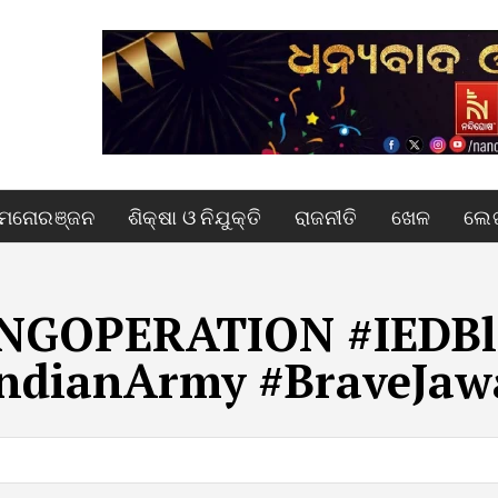
ମନୋରଞ୍ଜନ
ଶିକ୍ଷା ଓ ନିଯୁକ୍ତି
ରାଜନୀତି
ଖେଳ
ଲେଖ
NGOPERATION #IEDBla
IndianArmy #BraveJaw