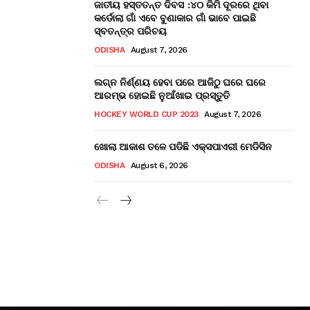
ଜାତୀୟ ହସ୍ତତନ୍ତ ଦିବସ :୪୦ କିମି ଦୂରରେ ଥିବା
କର୍ଡୋଲା ଗାଁ ଏବେ ବୁଣାକାର ଗାଁ ଭାବେ ପାଇଛି
ସ୍ବତନ୍ତ୍ର ପରିଚୟ
ODISHA
August 7, 2026
ଲଗ୍ନ ନିର୍ଣ୍ଣୟ ହେବା ପରେ ଆଜିଠୁ ଘରେ ଘରେ
ଆରମ୍ଭ ହୋଇଛି ନୁଆଁଖାଇ ପ୍ରସ୍ତୁତି
HOCKEY WORLD CUP 2023
August 7, 2026
ଖୋଲା ଆକାଶ ତଳେ ପଡିଛି ଏକ୍ସପାଏରୀ ମେଡିସିନ
ODISHA
August 6, 2026