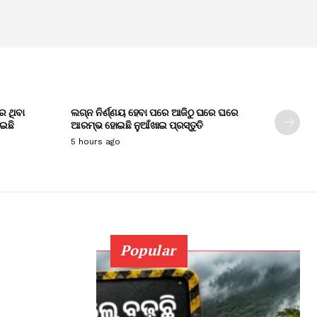
େ ଥିବା
ଲଗ୍ନ ନିର୍ଣ୍ଣୟ ହେବା ପରେ ଆଜିଠୁ ଘରେ ଘରେ
ାଇଛି
ଆରମ୍ଭ ହୋଇଛି ନୁଆଁଖାଇ ପ୍ରସ୍ତୁତି
5 hours ago
Popular