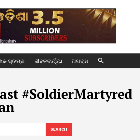
କ ସ୍ତମ୍ଭ
ଜୀବନଚର୍ଯ୍ୟା
ଅପରାଧ
st #SoldierMartyred
an
SEARCH