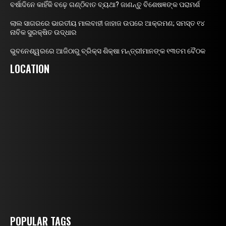
ବର୍ଷାଦିନେ କାହିଁକି ବଢ଼େ ଗଣ୍ଠିବାତ ବ୍ୟଥା? ଜାଣନ୍ତୁ ବିଶେଷଜ୍ଞଙ୍କ ପରାମର୍ଶ
ଲାଲ ସାଗରରେ ଭାରତୀୟ ମାଲବାହୀ ଜାହାଜ ଉପରେ ଆକ୍ରମଣ; ସମସ୍ତ ୧୪
ନାବିକ ସୁରକ୍ଷିତ ଉଦ୍ଧାର
ଭୁବନେଶ୍ୱରରେ ଆଜିଠାରୁ ବ୍ରିକ୍ସ ଶିକ୍ଷା ମନ୍ତ୍ରୀମାନଙ୍କ ୧୩ତମ ବୈଠକ
LOCATION
POPULAR TAGS