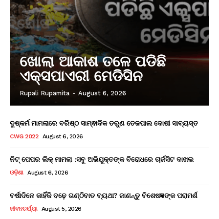
ଖୋଲା ଆକାଶ ତଳେ ପଡିଛି
ଏକ୍ସପାଏରୀ ମେଡିସିନ
Rupali Rupamita
-
August 6, 2026
ଦୁଷ୍କର୍ମ ମାମଲାରେ ବରିଷ୍ଠ ସାମ୍ଵାଦିକ ତରୁଣ ତେଜପାଲ ଦୋଷୀ ସାବ୍ୟସ୍ତ
CWG 2022
August 6, 2026
ନିଟ୍ ପେପର ଲିକ୍ ମାମଲା :ସବୁ ଅଭିଯୁକ୍ତଙ୍କ ବିରୋଧରେ ଚାର୍ଜସିଟ ଦାଖଲ
ଓଡ଼ିଶା
August 6, 2026
ବର୍ଷାଦିନେ କାହିଁକି ବଢ଼େ ଗଣ୍ଠିବାତ ବ୍ୟଥା? ଜାଣନ୍ତୁ ବିଶେଷଜ୍ଞଙ୍କ ପରାମର୍ଶ
ଜୀବନଚର୍ଯ୍ୟା
August 5, 2026