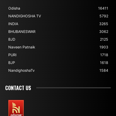
Odisha
16411
NANDIGHOSHA TV
5792
INDIA
3265
BHUBANESWAR
3062
BJD
2125
Naveen Patnaik
1903
PURI
1718
BJP
1618
NandighoshaTv
1584
CONTACT US