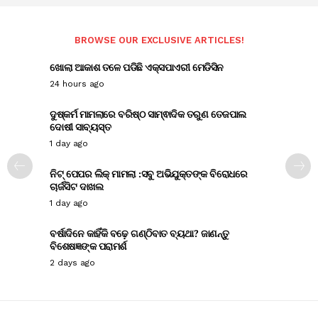
BROWSE OUR EXCLUSIVE ARTICLES!
ଖୋଲା ଆକାଶ ତଳେ ପଡିଛି ଏକ୍ସପାଏରୀ ମେଡିସିନ
24 hours ago
ଦୁଷ୍କର୍ମ ମାମଲାରେ ବରିଷ୍ଠ ସାମ୍ଵାଦିକ ତରୁଣ ତେଜପାଲ
ଦୋଷୀ ସାବ୍ୟସ୍ତ
1 day ago
ନିଟ୍ ପେପର ଲିକ୍ ମାମଲା :ସବୁ ଅଭିଯୁକ୍ତଙ୍କ ବିରୋଧରେ
ଚାର୍ଜସିଟ ଦାଖଲ
1 day ago
ବର୍ଷାଦିନେ କାହିଁକି ବଢ଼େ ଗଣ୍ଠିବାତ ବ୍ୟଥା? ଜାଣନ୍ତୁ
ବିଶେଷଜ୍ଞଙ୍କ ପରାମର୍ଶ
2 days ago