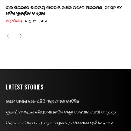
ଲାଲ ସାଗରରେ ଭାରତୀୟ ମାଲବାହୀ ଜାହାଜ ଉପରେ ଆକ୍ରମଣ; ସମସ୍ତ ୧୪
ନାବିକ ସୁରକ୍ଷିତ ଉଦ୍ଧାର
ଅନ୍ତର୍ଜାତୀୟ
August 5, 2026
LATEST STORIES
ଖୋଲା ଆକାଶ ତଳେ ପଡିଛି ଏକ୍ସପାଏରୀ ମେଡିସିନ
ଦୁଷ୍କର୍ମ ମାମଲାରେ ବରିଷ୍ଠ ସାମ୍ଵାଦିକ ତରୁଣ ତେଜପାଲ ଦୋଷୀ ସାବ୍ୟସ୍ତ
ନିଟ୍ ପେପର ଲିକ୍ ମାମଲା :ସବୁ ଅଭିଯୁକ୍ତଙ୍କ ବିରୋଧରେ ଚାର୍ଜସିଟ ଦାଖଲ