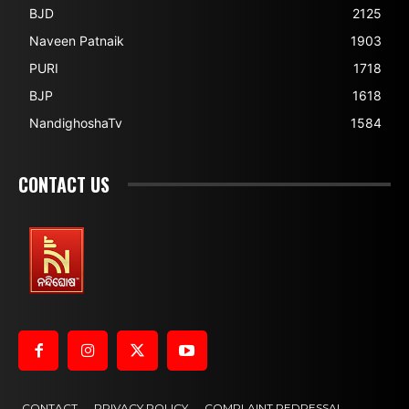
BJD
2125
Naveen Patnaik
1903
PURI
1718
BJP
1618
NandighoshaTv
1584
CONTACT US
CONTACT
PRIVACY POLICY
COMPLAINT REDRESSAL