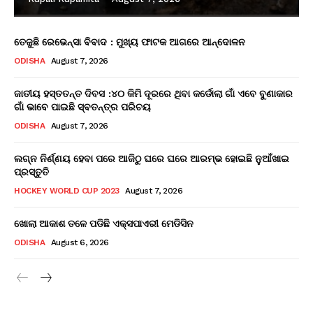
ତେଜୁଛି ରେଭେନ୍ସା ବିବାଦ : ମୁଖ୍ୟ ଫାଟକ ଆଗରେ ଆନ୍ଦୋଳନ
ODISHA
August 7, 2026
ଜାତୀୟ ହସ୍ତତନ୍ତ ଦିବସ :୪୦ କିମି ଦୂରରେ ଥିବା କର୍ଡୋଲା ଗାଁ ଏବେ ବୁଣାକାର
ଗାଁ ଭାବେ ପାଇଛି ସ୍ବତନ୍ତ୍ର ପରିଚୟ
ODISHA
August 7, 2026
ଲଗ୍ନ ନିର୍ଣ୍ଣୟ ହେବା ପରେ ଆଜିଠୁ ଘରେ ଘରେ ଆରମ୍ଭ ହୋଇଛି ନୁଆଁଖାଇ
ପ୍ରସ୍ତୁତି
HOCKEY WORLD CUP 2023
August 7, 2026
ଖୋଲା ଆକାଶ ତଳେ ପଡିଛି ଏକ୍ସପାଏରୀ ମେଡିସିନ
ODISHA
August 6, 2026