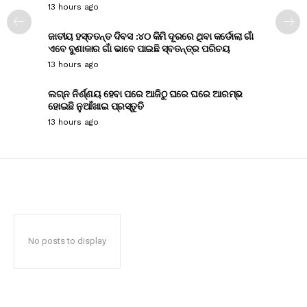
13 hours ago
ଜାତୀୟ ହସ୍ତତନ୍ତ ଦିବସ :୪୦ କିମି ଦୂରରେ ଥିବା କର୍ଡୋଲା ଗାଁ
ଏବେ ବୁଣାକାର ଗାଁ ଭାବେ ପାଇଛି ସ୍ବତନ୍ତ୍ର ପରିଚୟ
13 hours ago
ଲଗ୍ନ ନିର୍ଣ୍ଣୟ ହେବା ପରେ ଆଜିଠୁ ଘରେ ଘରେ ଆରମ୍ଭ
ହୋଇଛି ନୁଆଁଖାଇ ପ୍ରସ୍ତୁତି
13 hours ago
No posts to display