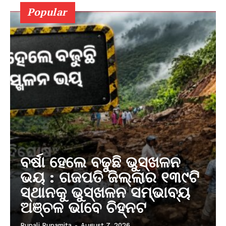
Popular
ବର୍ଷା ହେଲେ ବଢୁଛି ଭୁସ୍ଖଳନ
ଭୟ : ଗଜପତି ଜିଲ୍ଲାର ୧୩୯ଟି
ସ୍ଥାନକୁ ଭୁସ୍ଖଳନ ସମ୍ଭାବ୍ୟ
ଅଞ୍ଚଳ ଭାବେ ଚିହ୍ନଟ
Rupali Rupamita
-
August 7, 2026