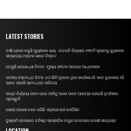
LATEST STORIES
ବର୍ଷା ହେଲେ ବଢୁଛି ଭୁସ୍ଖଳନ ଭୟ : ଗଜପତି ଜିଲ୍ଲାର ୧୩୯ଟି ସ୍ଥାନକୁ ଭୁସ୍ଖଳନ
ସମ୍ଭାବ୍ୟ ଅଞ୍ଚଳ ଭାବେ ଚିହ୍ନଟ
ତେଜୁଛି ରେଭେନ୍ସା ବିବାଦ : ମୁଖ୍ୟ ଫାଟକ ଆଗରେ ଆନ୍ଦୋଳନ
ଜାତୀୟ ହସ୍ତତନ୍ତ ଦିବସ :୪୦ କିମି ଦୂରରେ ଥିବା କର୍ଡୋଲା ଗାଁ ଏବେ ବୁଣାକାର ଗାଁ
ଭାବେ ପାଇଛି ସ୍ବତନ୍ତ୍ର ପରିଚୟ
ଲଗ୍ନ ନିର୍ଣ୍ଣୟ ହେବା ପରେ ଆଜିଠୁ ଘରେ ଘରେ ଆରମ୍ଭ ହୋଇଛି ନୁଆଁଖାଇ
ପ୍ରସ୍ତୁତି
ଖୋଲା ଆକାଶ ତଳେ ପଡିଛି ଏକ୍ସପାଏରୀ ମେଡିସିନ
ଦୁଷ୍କର୍ମ ମାମଲାରେ ବରିଷ୍ଠ ସାମ୍ଵାଦିକ ତରୁଣ ତେଜପାଲ ଦୋଷୀ ସାବ୍ୟସ୍ତ
LOCATION