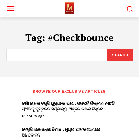
Tag:
#Checkbounce
SEARCH
BROWSE OUR EXCLUSIVE ARTICLES!
ବର୍ଷା ହେଲେ ବଢୁଛି ଭୁସ୍ଖଳନ ଭୟ : ଗଜପତି ଜିଲ୍ଲାର ୧୩୯ଟି
ସ୍ଥାନକୁ ଭୁସ୍ଖଳନ ସମ୍ଭାବ୍ୟ ଅଞ୍ଚଳ ଭାବେ ଚିହ୍ନଟ
13 hours ago
ତେଜୁଛି ରେଭେନ୍ସା ବିବାଦ : ମୁଖ୍ୟ ଫାଟକ ଆଗରେ
ଆନ୍ଦୋଳନ