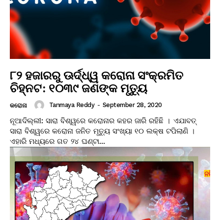
୮୨ ହଜାରରୁ ଊର୍ଦ୍ଧ୍ୱ କରୋନା ସଂକ୍ରମିତ
ଚିହ୍ନଟ: ୧୦୩୯ ଜଣଙ୍କ ମୃତ୍ୟୁ
Tanmaya Reddy
-
September 28, 2020
କରୋନା
ନୂଆଦିଲ୍ଲୀ: ସାରା ବିଶ୍ୱରେ କରୋନାର କହର ଜାରି ରହିଛି । ଏଯାବତ୍
ସାରା ବିଶ୍ୱରେ କରୋନା ଜନିତ ମୃତ୍ୟୁ ସଂଖ୍ୟା ୧୦ ଲକ୍ଷ ଟପିଲାଣି ।
ଏହାରି ମଧ୍ୟରେ ଗତ ୨୪ ଘଣ୍ଟା...