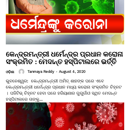
କେନ୍ଦ୍ରମନ୍ତ୍ରୀ ଧର୍ମେନ୍ଦ୍ର ପ୍ରଧାନ କରୋନା
ସଂକ୍ରମିତ : ମେଦାନ୍ତ ହସ୍ପିଟାଲରେ ଭର୍ତ୍ତି
Tanmaya Reddy
-
August 4, 2020
ଓଡ଼ିଶା
ଭୁବନେଶ୍ୱର: କେନ୍ଦ୍ରମନ୍ତ୍ରୀ ଅମିତ୍ ଶାହଙ୍କ ପରେ ଏବେ
କେନ୍ଦ୍ରମନ୍ତ୍ରୀ ଧର୍ମେନ୍ଦ୍ର ପ୍ରଧାନ ମଧ୍ୟ କରୋନା ସଂକ୍ରମିତ ଚିହ୍ନଟ
। ପଜିଟିଭ୍ ଚିହ୍ନଟ ହେବା ପରେ ହରିୟାଣାର ଗୁରୁଗାଁଓ ସ୍ଥିତ ମେଦାନ୍ତ
ହସ୍ପିଟାଲରେ ତାଙ୍କୁ...