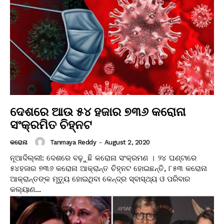
ଦେଶରେ ଆଉ ୫୪ ହଜାର ୭୩୬ କରୋନା
ସଂକ୍ରମିତ ଚିହ୍ନଟ
Tanmaya Reddy
-
August 2, 2020
କରୋନା
ନୂଆଦିଲ୍ଲୀ: ଦେଶରେ ବଢ଼ୁଛି କରୋନା ସଂକ୍ରମଣ । ୨୪ ଘଣ୍ଟାରେ
୫୪ହଜାର ୭୩୬ କରୋନା ଆକ୍ରାନ୍ତ ଚିହ୍ନଟ ହୋଇଛନ୍ତି, ୮୫୩ କରୋନା
ଆକ୍ରାନ୍ତଙ୍କ ମୃତ୍ୟୁ ହୋଇଥିବା କେନ୍ଦ୍ର ସ୍ବାସ୍ଥ୍ୟ ଓ ପରିବାର
କଲ୍ୟାଣ...