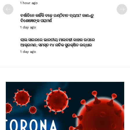
1 hour ago
ବର୍ଷାଦିନେ କାହିଁକି ବଢ଼େ ଗଣ୍ଠିବାତ ବ୍ୟଥା? ଜାଣନ୍ତୁ
ବିଶେଷଜ୍ଞଙ୍କ ପରାମର୍ଶ
1 day ago
ଲାଲ ସାଗରରେ ଭାରତୀୟ ମାଲବାହୀ ଜାହାଜ ଉପରେ
ଆକ୍ରମଣ; ସମସ୍ତ ୧୪ ନାବିକ ସୁରକ୍ଷିତ ଉଦ୍ଧାର
1 day ago