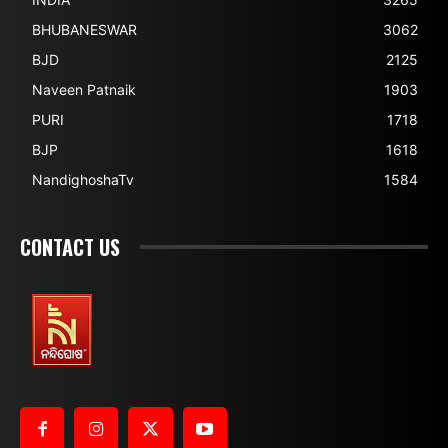
BHUBANESWAR
3062
BJD
2125
Naveen Patnaik
1903
PURI
1718
BJP
1618
NandighoshaTv
1584
CONTACT US