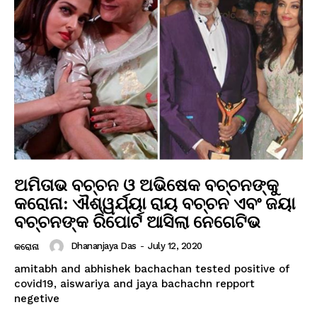
ଅମିତାଭ ବଚ୍ଚନ ଓ ଅଭିଷେକ ବଚ୍ଚନଙ୍କୁ
କରୋନା: ଐଶ୍ୱର୍ଯ୍ୟା ରାୟ ବଚ୍ଚନ ଏବଂ ଜୟା
ବଚ୍ଚନଙ୍କ ରିପୋର୍ଟ ଆସିଲା ନେଗେଟିଭ
Dhananjaya Das
-
July 12, 2020
କରୋନା
amitabh and abhishek bachachan tested positive of
covid19, aiswariya and jaya bachachn repport
negetive