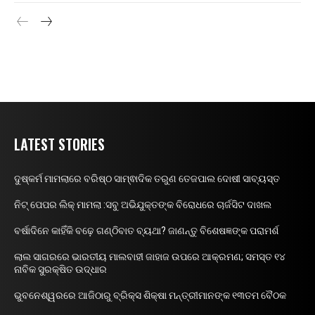
LATEST STORIES
ଦୁଷ୍କର୍ମ ମାମଲାରେ ବରିଷ୍ଠ ସାମ୍ଵାଦିକ ତରୁଣ ତେଜପାଲ ଦୋଷୀ ସାବ୍ୟସ୍ତ
ନିଟ୍ ପେପର ଲିକ୍ ମାମଲା :ସବୁ ଅଭିଯୁକ୍ତଙ୍କ ବିରୋଧରେ ଚାର୍ଜସିଟ ଦାଖଲ
ବର୍ଷାଦିନେ କାହିଁକି ବଢ଼େ ଗଣ୍ଠିବାତ ବ୍ୟଥା? ଜାଣନ୍ତୁ ବିଶେଷଜ୍ଞଙ୍କ ପରାମର୍ଶ
ଲାଲ ସାଗରରେ ଭାରତୀୟ ମାଲବାହୀ ଜାହାଜ ଉପରେ ଆକ୍ରମଣ; ସମସ୍ତ ୧୪
ନାବିକ ସୁରକ୍ଷିତ ଉଦ୍ଧାର
ଭୁବନେଶ୍ୱରରେ ଆଜିଠାରୁ ବ୍ରିକ୍ସ ଶିକ୍ଷା ମନ୍ତ୍ରୀମାନଙ୍କ ୧୩ତମ ବୈଠକ