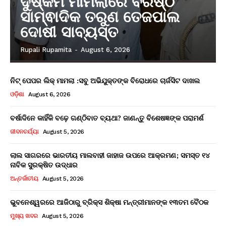
ଦୁଷ୍କର୍ମ ମାମଲାରେ ବରିଷ୍ଠ
ସାମ୍ଵାଦିକ ତରୁଣ ତେଜପାଲ
ଦୋଷୀ ସାବ୍ୟସ୍ତ
Rupali Rupamita
-
August 6, 2026
ନିଟ୍ ପେପର ଲିକ୍ ମାମଲା :ସବୁ ଅଭିଯୁକ୍ତଙ୍କ ବିରୋଧରେ ଚାର୍ଜସିଟ ଦାଖଲ
ଓଡ଼ିଶା
August 6, 2026
ବର୍ଷାଦିନେ କାହିଁକି ବଢ଼େ ଗଣ୍ଠିବାତ ବ୍ୟଥା? ଜାଣନ୍ତୁ ବିଶେଷଜ୍ଞଙ୍କ ପରାମର୍ଶ
ଜୀବନଚର୍ଯ୍ୟା
August 5, 2026
ଲାଲ ସାଗରରେ ଭାରତୀୟ ମାଲବାହୀ ଜାହାଜ ଉପରେ ଆକ୍ରମଣ; ସମସ୍ତ ୧୪
ନାବିକ ସୁରକ୍ଷିତ ଉଦ୍ଧାର
ଅନ୍ତର୍ଜାତୀୟ
August 5, 2026
ଭୁବନେଶ୍ୱରରେ ଆଜିଠାରୁ ବ୍ରିକ୍ସ ଶିକ୍ଷା ମନ୍ତ୍ରୀମାନଙ୍କ ୧୩ତମ ବୈଠକ
ମୁଖ୍ୟ ଖବର
August 5, 2026