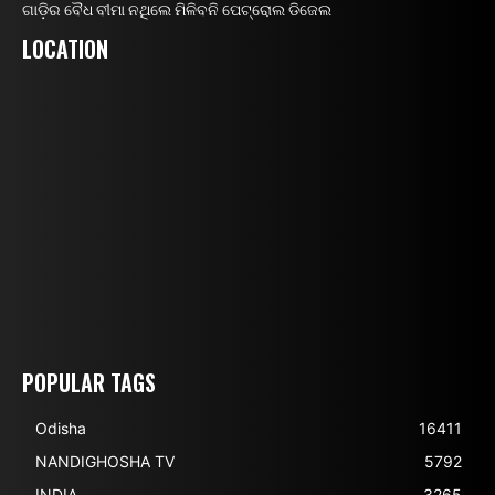
ଗାଡ଼ିର ବୈଧ ବୀମା ନଥିଲେ ମିଳିବନି ପେଟ୍ରୋଲ ଡିଜେଲ
LOCATION
POPULAR TAGS
Odisha
16411
NANDIGHOSHA TV
5792
INDIA
3265