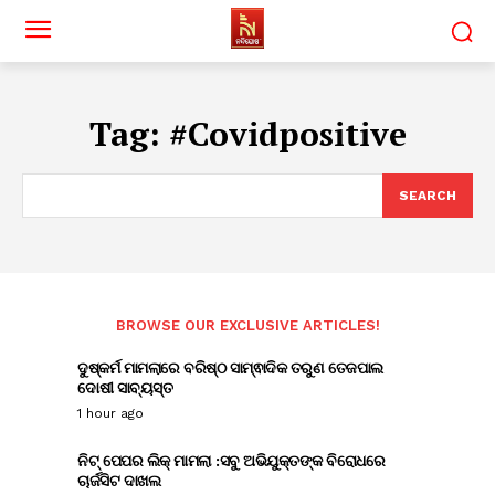
Tag:
#Covidpositive
SEARCH
BROWSE OUR EXCLUSIVE ARTICLES!
ଦୁଷ୍କର୍ମ ମାମଲାରେ ବରିଷ୍ଠ ସାମ୍ଵାଦିକ ତରୁଣ ତେଜପାଲ
ଦୋଷୀ ସାବ୍ୟସ୍ତ
1 hour ago
ନିଟ୍ ପେପର ଲିକ୍ ମାମଲା :ସବୁ ଅଭିଯୁକ୍ତଙ୍କ ବିରୋଧରେ
ଚାର୍ଜସିଟ ଦାଖଲ