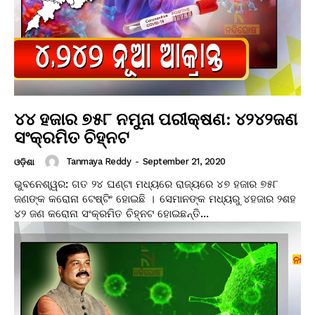
୪୪ ହଜାର ୭୫୮ ନମୁନା ପରୀକ୍ଷଣ: ୪୨୪୨ଜଣ
ସଂକ୍ରମିତ ଚିହ୍ନଟ
Tanmaya Reddy
-
September 21, 2020
ଓଡ଼ିଶା
ଭୁବନେଶ୍ୱର: ଗତ ୨୪ ଘଣ୍ଟା ମଧ୍ୟରେ ରାଜ୍ୟରେ ୪୭ ହଜାର ୭୫୮
ଜଣଙ୍କ କରୋନା ଟେଷ୍ଟିଂ ହୋଇଛି । ସେମାନଙ୍କ ମଧ୍ୟରୁ ୪ହଜାର ୨ଶହ
୪୨ ଜଣ କରୋନା ସଂକ୍ରମିତ ଚିହ୍ନଟ ହୋଇଛନ୍ତି...