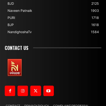
BJD
2125
Naveen Patnaik
1903
PURI
1718
BJP
1618
NandighoshaTv
1584
CONTACT US
CONTACT
PRIVACY POLICY
COMPLAINT REDRESSAL