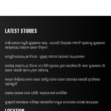
LATEST STORIES
ବର୍ଷା ହେଲେ ବଢୁଛି ଭୁସ୍ଖଳନ ଭୟ : ଗଜପତି ଜିଲ୍ଲାର ୧୩୯ଟି ସ୍ଥାନକୁ ଭୁସ୍ଖଳନ
ସମ୍ଭାବ୍ୟ ଅଞ୍ଚଳ ଭାବେ ଚିହ୍ନଟ
ତେଜୁଛି ରେଭେନ୍ସା ବିବାଦ : ମୁଖ୍ୟ ଫାଟକ ଆଗରେ ଆନ୍ଦୋଳନ
ଜାତୀୟ ହସ୍ତତନ୍ତ ଦିବସ :୪୦ କିମି ଦୂରରେ ଥିବା କର୍ଡୋଲା ଗାଁ ଏବେ ବୁଣାକାର ଗାଁ
ଭାବେ ପାଇଛି ସ୍ବତନ୍ତ୍ର ପରିଚୟ
ଲଗ୍ନ ନିର୍ଣ୍ଣୟ ହେବା ପରେ ଆଜିଠୁ ଘରେ ଘରେ ଆରମ୍ଭ ହୋଇଛି ନୁଆଁଖାଇ
ପ୍ରସ୍ତୁତି
ଖୋଲା ଆକାଶ ତଳେ ପଡିଛି ଏକ୍ସପାଏରୀ ମେଡିସିନ
ଦୁଷ୍କର୍ମ ମାମଲାରେ ବରିଷ୍ଠ ସାମ୍ଵାଦିକ ତରୁଣ ତେଜପାଲ ଦୋଷୀ ସାବ୍ୟସ୍ତ
LOCATION