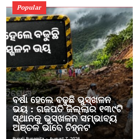
Popular
ବର୍ଷା ହେଲେ ବଢୁଛି ଭୁସ୍ଖଳନ
ଭୟ : ଗଜପତି ଜିଲ୍ଲାର ୧୩୯ଟି
ସ୍ଥାନକୁ ଭୁସ୍ଖଳନ ସମ୍ଭାବ୍ୟ
ଅଞ୍ଚଳ ଭାବେ ଚିହ୍ନଟ
Rupali Rupamita
-
August 7, 2026