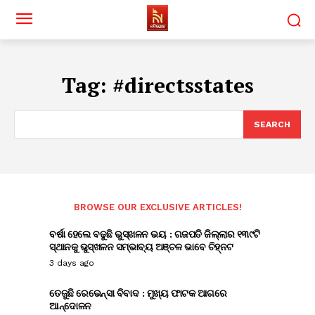
Tag:
#directsstates
SEARCH
BROWSE OUR EXCLUSIVE ARTICLES!
ବର୍ଷା ହେଲେ ବଢୁଛି ଭୁସ୍ଖଳନ ଭୟ : ଗଜପତି ଜିଲ୍ଲାର ୧୩୯ଟି
ସ୍ଥାନକୁ ଭୁସ୍ଖଳନ ସମ୍ଭାବ୍ୟ ଅଞ୍ଚଳ ଭାବେ ଚିହ୍ନଟ
3 days ago
ତେଜୁଛି ରେଭେନ୍ସା ବିବାଦ : ମୁଖ୍ୟ ଫାଟକ ଆଗରେ
ଆନ୍ଦୋଳନ