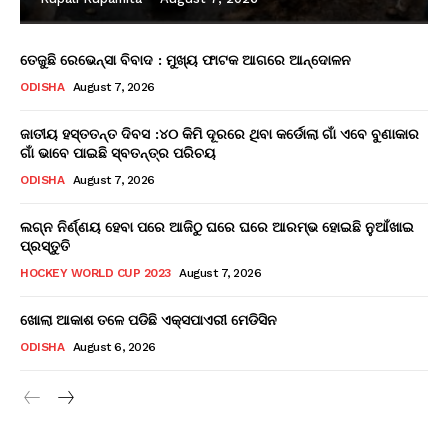
ତେଜୁଛି ରେଭେନ୍ସା ବିବାଦ : ମୁଖ୍ୟ ଫାଟକ ଆଗରେ ଆନ୍ଦୋଳନ
ODISHA
August 7, 2026
ଜାତୀୟ ହସ୍ତତନ୍ତ ଦିବସ :୪୦ କିମି ଦୂରରେ ଥିବା କର୍ଡୋଲା ଗାଁ ଏବେ ବୁଣାକାର
ଗାଁ ଭାବେ ପାଇଛି ସ୍ବତନ୍ତ୍ର ପରିଚୟ
ODISHA
August 7, 2026
ଲଗ୍ନ ନିର୍ଣ୍ଣୟ ହେବା ପରେ ଆଜିଠୁ ଘରେ ଘରେ ଆରମ୍ଭ ହୋଇଛି ନୁଆଁଖାଇ
ପ୍ରସ୍ତୁତି
HOCKEY WORLD CUP 2023
August 7, 2026
ଖୋଲା ଆକାଶ ତଳେ ପଡିଛି ଏକ୍ସପାଏରୀ ମେଡିସିନ
ODISHA
August 6, 2026