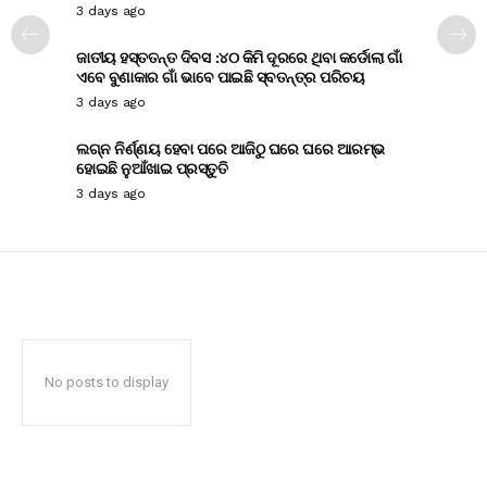
3 days ago
ଜାତୀୟ ହସ୍ତତନ୍ତ ଦିବସ :୪୦ କିମି ଦୂରରେ ଥିବା କର୍ଡୋଲା ଗାଁ
ଏବେ ବୁଣାକାର ଗାଁ ଭାବେ ପାଇଛି ସ୍ବତନ୍ତ୍ର ପରିଚୟ
3 days ago
ଲଗ୍ନ ନିର୍ଣ୍ଣୟ ହେବା ପରେ ଆଜିଠୁ ଘରେ ଘରେ ଆରମ୍ଭ
ହୋଇଛି ନୁଆଁଖାଇ ପ୍ରସ୍ତୁତି
3 days ago
No posts to display