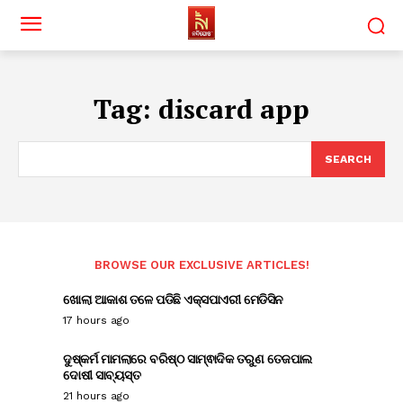
Tag:
discard app
SEARCH
BROWSE OUR EXCLUSIVE ARTICLES!
ଖୋଲା ଆକାଶ ତଳେ ପଡିଛି ଏକ୍ସପାଏରୀ ମେଡିସିନ
17 hours ago
ଦୁଷ୍କର୍ମ ମାମଲାରେ ବରିଷ୍ଠ ସାମ୍ଵାଦିକ ତରୁଣ ତେଜପାଲ
ଦୋଷୀ ସାବ୍ୟସ୍ତ
21 hours ago