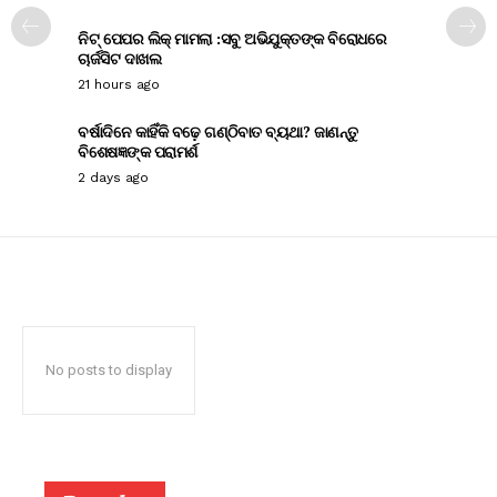
ନିଟ୍ ପେପର ଲିକ୍ ମାମଲା :ସବୁ ଅଭିଯୁକ୍ତଙ୍କ ବିରୋଧରେ
ଚାର୍ଜସିଟ ଦାଖଲ
21 hours ago
ବର୍ଷାଦିନେ କାହିଁକି ବଢ଼େ ଗଣ୍ଠିବାତ ବ୍ୟଥା? ଜାଣନ୍ତୁ
ବିଶେଷଜ୍ଞଙ୍କ ପରାମର୍ଶ
2 days ago
No posts to display