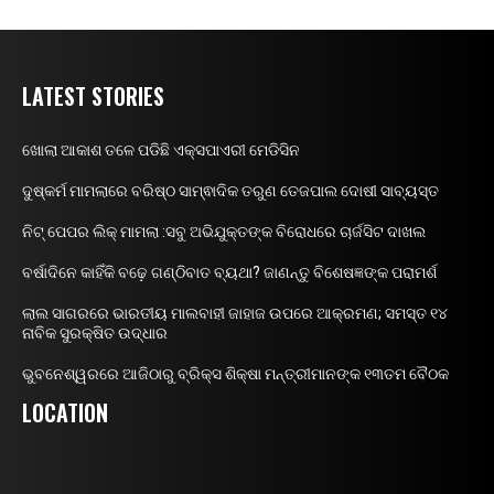
LATEST STORIES
ଖୋଲା ଆକାଶ ତଳେ ପଡିଛି ଏକ୍ସପାଏରୀ ମେଡିସିନ
ଦୁଷ୍କର୍ମ ମାମଲାରେ ବରିଷ୍ଠ ସାମ୍ଵାଦିକ ତରୁଣ ତେଜପାଲ ଦୋଷୀ ସାବ୍ୟସ୍ତ
ନିଟ୍ ପେପର ଲିକ୍ ମାମଲା :ସବୁ ଅଭିଯୁକ୍ତଙ୍କ ବିରୋଧରେ ଚାର୍ଜସିଟ ଦାଖଲ
ବର୍ଷାଦିନେ କାହିଁକି ବଢ଼େ ଗଣ୍ଠିବାତ ବ୍ୟଥା? ଜାଣନ୍ତୁ ବିଶେଷଜ୍ଞଙ୍କ ପରାମର୍ଶ
ଲାଲ ସାଗରରେ ଭାରତୀୟ ମାଲବାହୀ ଜାହାଜ ଉପରେ ଆକ୍ରମଣ; ସମସ୍ତ ୧୪
ନାବିକ ସୁରକ୍ଷିତ ଉଦ୍ଧାର
ଭୁବନେଶ୍ୱରରେ ଆଜିଠାରୁ ବ୍ରିକ୍ସ ଶିକ୍ଷା ମନ୍ତ୍ରୀମାନଙ୍କ ୧୩ତମ ବୈଠକ
LOCATION