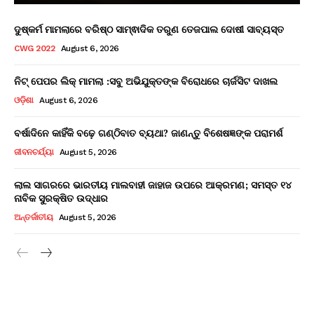
ଦୁଷ୍କର୍ମ ମାମଲାରେ ବରିଷ୍ଠ ସାମ୍ଵାଦିକ ତରୁଣ ତେଜପାଲ ଦୋଷୀ ସାବ୍ୟସ୍ତ
CWG 2022
August 6, 2026
ନିଟ୍ ପେପର ଲିକ୍ ମାମଲା :ସବୁ ଅଭିଯୁକ୍ତଙ୍କ ବିରୋଧରେ ଚାର୍ଜସିଟ ଦାଖଲ
ଓଡ଼ିଶା
August 6, 2026
ବର୍ଷାଦିନେ କାହିଁକି ବଢ଼େ ଗଣ୍ଠିବାତ ବ୍ୟଥା? ଜାଣନ୍ତୁ ବିଶେଷଜ୍ଞଙ୍କ ପରାମର୍ଶ
ଜୀବନଚର୍ଯ୍ୟା
August 5, 2026
ଲାଲ ସାଗରରେ ଭାରତୀୟ ମାଲବାହୀ ଜାହାଜ ଉପରେ ଆକ୍ରମଣ; ସମସ୍ତ ୧୪
ନାବିକ ସୁରକ୍ଷିତ ଉଦ୍ଧାର
ଅନ୍ତର୍ଜାତୀୟ
August 5, 2026