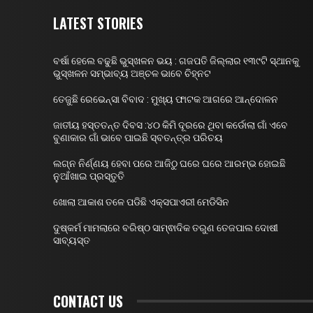
LATEST STORIES
ବର୍ଷା ହେଲେ ବଢୁଛି ଭୁସ୍ଖଳନ ଭୟ : ଗଜପତି ଜିଲ୍ଲାର ୧୩୯ଟି ସ୍ଥାନକୁ
ଭୁସ୍ଖଳନ ସମ୍ଭାବ୍ୟ ଅଞ୍ଚଳ ଭାବେ ଚିହ୍ନଟ
ତେଜୁଛି ରେଭେନ୍ସା ବିବାଦ : ମୁଖ୍ୟ ଫାଟକ ଆଗରେ ଆନ୍ଦୋଳନ
ଜାତୀୟ ହସ୍ତତନ୍ତ ଦିବସ :୪୦ କିମି ଦୂରରେ ଥିବା କର୍ଡୋଲା ଗାଁ ଏବେ
ବୁଣାକାର ଗାଁ ଭାବେ ପାଇଛି ସ୍ବତନ୍ତ୍ର ପରିଚୟ
ଲଗ୍ନ ନିର୍ଣ୍ଣୟ ହେବା ପରେ ଆଜିଠୁ ଘରେ ଘରେ ଆରମ୍ଭ ହୋଇଛି
ନୁଆଁଖାଇ ପ୍ରସ୍ତୁତି
ଖୋଲା ଆକାଶ ତଳେ ପଡିଛି ଏକ୍ସପାଏରୀ ମେଡିସିନ
ଦୁଷ୍କର୍ମ ମାମଲାରେ ବରିଷ୍ଠ ସାମ୍ଵାଦିକ ତରୁଣ ତେଜପାଲ ଦୋଷୀ
ସାବ୍ୟସ୍ତ
CONTACT US