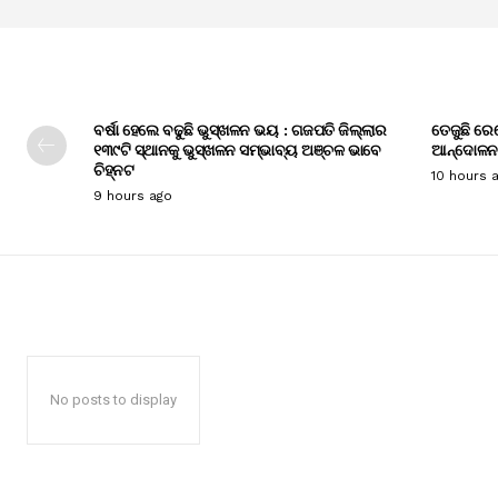
ବର୍ଷା ହେଲେ ବଢୁଛି ଭୁସ୍ଖଳନ ଭୟ : ଗଜପତି ଜିଲ୍ଲାର
ତେଜୁଛି ରେ
୧୩୯ଟି ସ୍ଥାନକୁ ଭୁସ୍ଖଳନ ସମ୍ଭାବ୍ୟ ଅଞ୍ଚଳ ଭାବେ
ଆନ୍ଦୋଳନ
ଚିହ୍ନଟ
10 hours 
9 hours ago
No posts to display