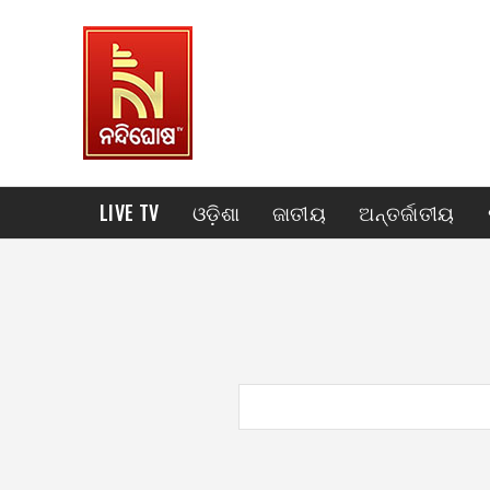
LIVE TV
ଓଡ଼ିଶା
ଜାତୀୟ
ଅନ୍ତର୍ଜାତୀୟ