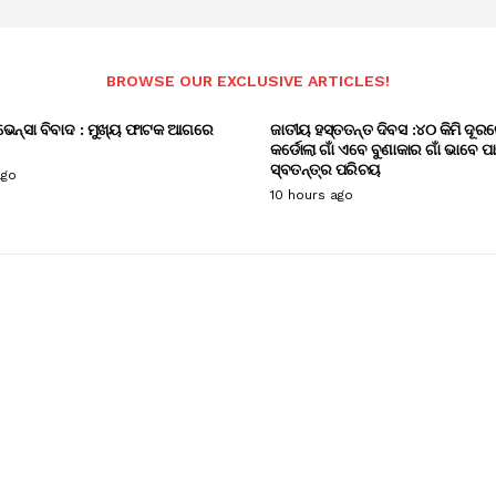
BROWSE OUR EXCLUSIVE ARTICLES!
ଭେନ୍ସା ବିବାଦ : ମୁଖ୍ୟ ଫାଟକ ଆଗରେ
ଜାତୀୟ ହସ୍ତତନ୍ତ ଦିବସ :୪୦ କିମି ଦୂରର
କର୍ଡୋଲା ଗାଁ ଏବେ ବୁଣାକାର ଗାଁ ଭାବେ ପ
ସ୍ବତନ୍ତ୍ର ପରିଚୟ
ago
10 hours ago