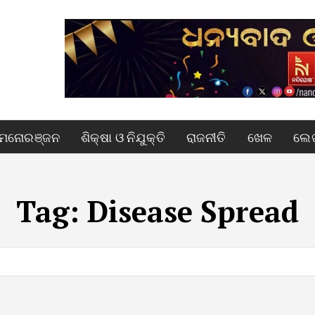
ମନୋରଞ୍ଜନ
ଶିକ୍ଷା ଓ ନିଯୁକ୍ତି
ରାଜନୀତି
ଖେଳ
ଲେଖ
Tag:
Disease Spread