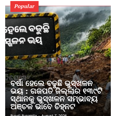
Popular
ବର୍ଷା ହେଲେ ବଢୁଛି ଭୁସ୍ଖଳନ
ଭୟ : ଗଜପତି ଜିଲ୍ଲାର ୧୩୯ଟି
ସ୍ଥାନକୁ ଭୁସ୍ଖଳନ ସମ୍ଭାବ୍ୟ
ଅଞ୍ଚଳ ଭାବେ ଚିହ୍ନଟ
Rupali Rupamita
-
August 7, 2026