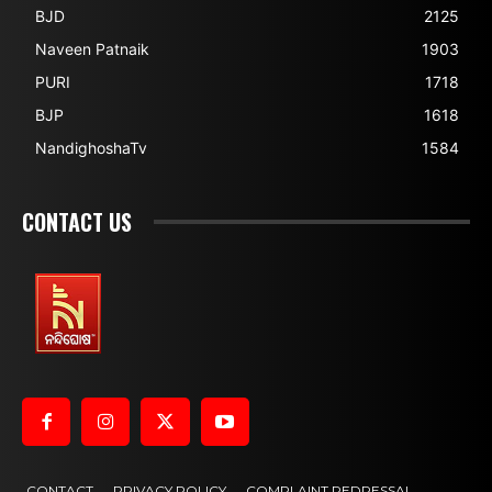
BJD
2125
Naveen Patnaik
1903
PURI
1718
BJP
1618
NandighoshaTv
1584
CONTACT US
CONTACT
PRIVACY POLICY
COMPLAINT REDRESSAL