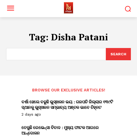
Tag:
Disha Patani
SEARCH
BROWSE OUR EXCLUSIVE ARTICLES!
ବର୍ଷା ହେଲେ ବଢୁଛି ଭୁସ୍ଖଳନ ଭୟ : ଗଜପତି ଜିଲ୍ଲାର ୧୩୯ଟି
ସ୍ଥାନକୁ ଭୁସ୍ଖଳନ ସମ୍ଭାବ୍ୟ ଅଞ୍ଚଳ ଭାବେ ଚିହ୍ନଟ
2 days ago
ତେଜୁଛି ରେଭେନ୍ସା ବିବାଦ : ମୁଖ୍ୟ ଫାଟକ ଆଗରେ
ଆନ୍ଦୋଳନ