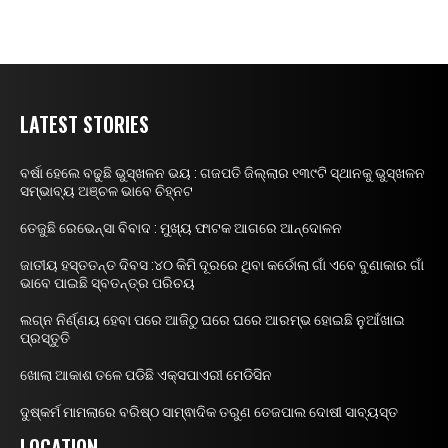
LATEST STORIES
ବର୍ଷା ହେଲେ ବଢୁଛି ଭୁସ୍ଖଳନ ଭୟ : ଗଜପତି ଜିଲ୍ଲାର ୧୩୯ଟି ସ୍ଥାନକୁ ଭୁସ୍ଖଳନ
ସମ୍ଭାବ୍ୟ ଅଞ୍ଚଳ ଭାବେ ଚିହ୍ନଟ
ତେଜୁଛି ରେଭେନ୍ସା ବିବାଦ : ମୁଖ୍ୟ ଫାଟକ ଆଗରେ ଆନ୍ଦୋଳନ
ଜାତୀୟ ହସ୍ତତନ୍ତ ଦିବସ :୪୦ କିମି ଦୂରରେ ଥିବା କର୍ଡୋଲା ଗାଁ ଏବେ ବୁଣାକାର ଗାଁ
ଭାବେ ପାଇଛି ସ୍ବତନ୍ତ୍ର ପରିଚୟ
ଲଗ୍ନ ନିର୍ଣ୍ଣୟ ହେବା ପରେ ଆଜିଠୁ ଘରେ ଘରେ ଆରମ୍ଭ ହୋଇଛି ନୁଆଁଖାଇ
ପ୍ରସ୍ତୁତି
ଖୋଲା ଆକାଶ ତଳେ ପଡିଛି ଏକ୍ସପାଏରୀ ମେଡିସିନ
ଦୁଷ୍କର୍ମ ମାମଲାରେ ବରିଷ୍ଠ ସାମ୍ଵାଦିକ ତରୁଣ ତେଜପାଲ ଦୋଷୀ ସାବ୍ୟସ୍ତ
LOCATION