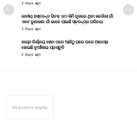
2 days ago
ଜାତୀୟ ହସ୍ତତନ୍ତ ଦିବସ :୪୦ କିମି ଦୂରରେ ଥିବା କର୍ଡୋଲା ଗାଁ
ଏବେ ବୁଣାକାର ଗାଁ ଭାବେ ପାଇଛି ସ୍ବତନ୍ତ୍ର ପରିଚୟ
2 days ago
ଲଗ୍ନ ନିର୍ଣ୍ଣୟ ହେବା ପରେ ଆଜିଠୁ ଘରେ ଘରେ ଆରମ୍ଭ
ହୋଇଛି ନୁଆଁଖାଇ ପ୍ରସ୍ତୁତି
2 days ago
No posts to display