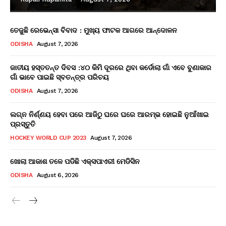
ତେଜୁଛି ରେଭେନ୍ସା ବିବାଦ : ମୁଖ୍ୟ ଫାଟକ ଆଗରେ ଆନ୍ଦୋଳନ
ODISHA
August 7, 2026
ଜାତୀୟ ହସ୍ତତନ୍ତ ଦିବସ :୪୦ କିମି ଦୂରରେ ଥିବା କର୍ଡୋଲା ଗାଁ ଏବେ ବୁଣାକାର
ଗାଁ ଭାବେ ପାଇଛି ସ୍ବତନ୍ତ୍ର ପରିଚୟ
ODISHA
August 7, 2026
ଲଗ୍ନ ନିର୍ଣ୍ଣୟ ହେବା ପରେ ଆଜିଠୁ ଘରେ ଘରେ ଆରମ୍ଭ ହୋଇଛି ନୁଆଁଖାଇ
ପ୍ରସ୍ତୁତି
HOCKEY WORLD CUP 2023
August 7, 2026
ଖୋଲା ଆକାଶ ତଳେ ପଡିଛି ଏକ୍ସପାଏରୀ ମେଡିସିନ
ODISHA
August 6, 2026