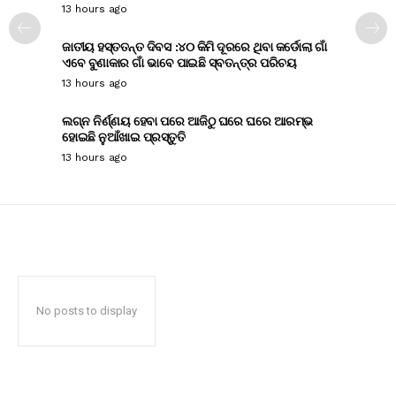
13 hours ago
ଜାତୀୟ ହସ୍ତତନ୍ତ ଦିବସ :୪୦ କିମି ଦୂରରେ ଥିବା କର୍ଡୋଲା ଗାଁ
ଏବେ ବୁଣାକାର ଗାଁ ଭାବେ ପାଇଛି ସ୍ବତନ୍ତ୍ର ପରିଚୟ
13 hours ago
ଲଗ୍ନ ନିର୍ଣ୍ଣୟ ହେବା ପରେ ଆଜିଠୁ ଘରେ ଘରେ ଆରମ୍ଭ
ହୋଇଛି ନୁଆଁଖାଇ ପ୍ରସ୍ତୁତି
13 hours ago
No posts to display