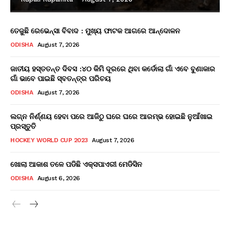
ତେଜୁଛି ରେଭେନ୍ସା ବିବାଦ : ମୁଖ୍ୟ ଫାଟକ ଆଗରେ ଆନ୍ଦୋଳନ
ODISHA
August 7, 2026
ଜାତୀୟ ହସ୍ତତନ୍ତ ଦିବସ :୪୦ କିମି ଦୂରରେ ଥିବା କର୍ଡୋଲା ଗାଁ ଏବେ ବୁଣାକାର
ଗାଁ ଭାବେ ପାଇଛି ସ୍ବତନ୍ତ୍ର ପରିଚୟ
ODISHA
August 7, 2026
ଲଗ୍ନ ନିର୍ଣ୍ଣୟ ହେବା ପରେ ଆଜିଠୁ ଘରେ ଘରେ ଆରମ୍ଭ ହୋଇଛି ନୁଆଁଖାଇ
ପ୍ରସ୍ତୁତି
HOCKEY WORLD CUP 2023
August 7, 2026
ଖୋଲା ଆକାଶ ତଳେ ପଡିଛି ଏକ୍ସପାଏରୀ ମେଡିସିନ
ODISHA
August 6, 2026