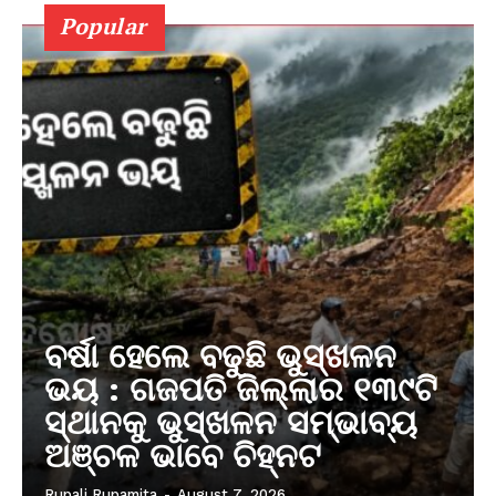
Popular
ବର୍ଷା ହେଲେ ବଢୁଛି ଭୁସ୍ଖଳନ
ଭୟ : ଗଜପତି ଜିଲ୍ଲାର ୧୩୯ଟି
ସ୍ଥାନକୁ ଭୁସ୍ଖଳନ ସମ୍ଭାବ୍ୟ
ଅଞ୍ଚଳ ଭାବେ ଚିହ୍ନଟ
Rupali Rupamita
-
August 7, 2026