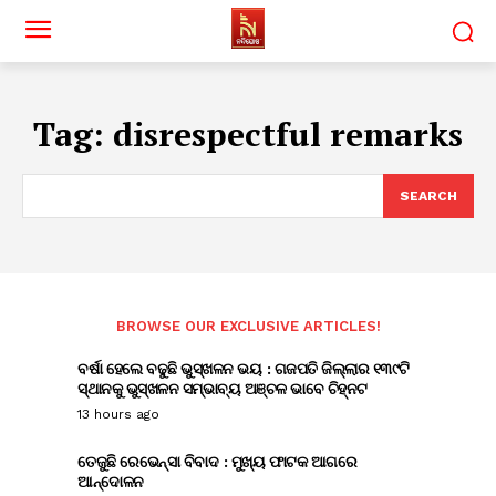
Tag:
disrespectful remarks
SEARCH
BROWSE OUR EXCLUSIVE ARTICLES!
ବର୍ଷା ହେଲେ ବଢୁଛି ଭୁସ୍ଖଳନ ଭୟ : ଗଜପତି ଜିଲ୍ଲାର ୧୩୯ଟି
ସ୍ଥାନକୁ ଭୁସ୍ଖଳନ ସମ୍ଭାବ୍ୟ ଅଞ୍ଚଳ ଭାବେ ଚିହ୍ନଟ
13 hours ago
ତେଜୁଛି ରେଭେନ୍ସା ବିବାଦ : ମୁଖ୍ୟ ଫାଟକ ଆଗରେ
ଆନ୍ଦୋଳନ