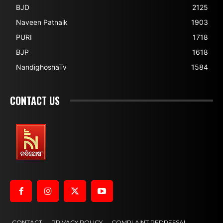
BJD
2125
Naveen Patnaik
1903
PURI
1718
BJP
1618
NandighoshaTv
1584
CONTACT US
CONTACT
PRIVACY POLICY
COMPLAINT REDRESSAL