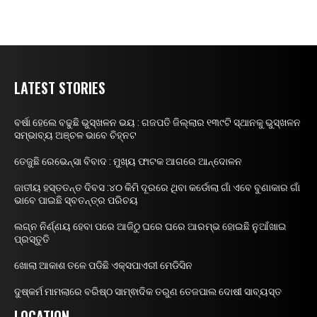
LATEST STORIES
ବର୍ଷା ହେଲେ ବଢୁଛି ଭୁସ୍ଖଳନ ଭୟ : ଗଜପତି ଜିଲ୍ଲାର ୧୩୯ଟି ସ୍ଥାନକୁ ଭୁସ୍ଖଳନ
ସମ୍ଭାବ୍ୟ ଅଞ୍ଚଳ ଭାବେ ଚିହ୍ନଟ
ତେଜୁଛି ରେଭେନ୍ସା ବିବାଦ : ମୁଖ୍ୟ ଫାଟକ ଆଗରେ ଆନ୍ଦୋଳନ
ଜାତୀୟ ହସ୍ତତନ୍ତ ଦିବସ :୪୦ କିମି ଦୂରରେ ଥିବା କର୍ଡୋଲା ଗାଁ ଏବେ ବୁଣାକାର ଗାଁ
ଭାବେ ପାଇଛି ସ୍ବତନ୍ତ୍ର ପରିଚୟ
ଲଗ୍ନ ନିର୍ଣ୍ଣୟ ହେବା ପରେ ଆଜିଠୁ ଘରେ ଘରେ ଆରମ୍ଭ ହୋଇଛି ନୁଆଁଖାଇ
ପ୍ରସ୍ତୁତି
ଖୋଲା ଆକାଶ ତଳେ ପଡିଛି ଏକ୍ସପାଏରୀ ମେଡିସିନ
ଦୁଷ୍କର୍ମ ମାମଲାରେ ବରିଷ୍ଠ ସାମ୍ଵାଦିକ ତରୁଣ ତେଜପାଲ ଦୋଷୀ ସାବ୍ୟସ୍ତ
LOCATION