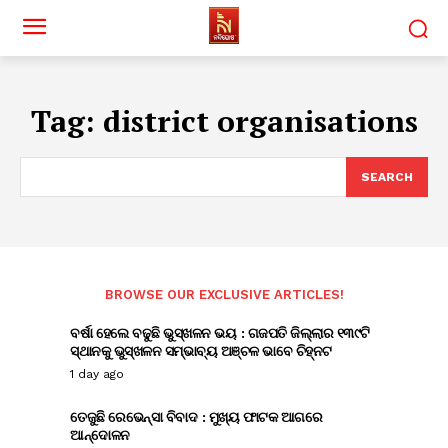
Tag:
district organisations
SEARCH
BROWSE OUR EXCLUSIVE ARTICLES!
ବର୍ଷା ହେଲେ ବଢୁଛି ଭୁସ୍ଖଳନ ଭୟ : ଗଜପତି ଜିଲ୍ଲାର ୧୩୯ଟି
ସ୍ଥାନକୁ ଭୁସ୍ଖଳନ ସମ୍ଭାବ୍ୟ ଅଞ୍ଚଳ ଭାବେ ଚିହ୍ନଟ
1 day ago
ତେଜୁଛି ରେଭେନ୍ସା ବିବାଦ : ମୁଖ୍ୟ ଫାଟକ ଆଗରେ
ଆନ୍ଦୋଳନ