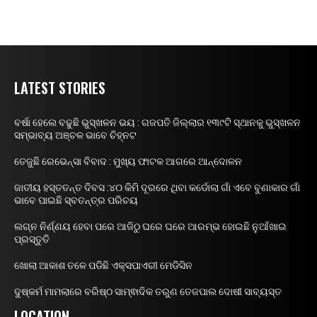
LATEST STORIES
ବର୍ଷା ହେଲେ ବଢୁଛି ଭୁସ୍ଖଳନ ଭୟ : ଗଜପତି ଜିଲ୍ଲାର ୧୩୯ଟି ସ୍ଥାନକୁ ଭୁସ୍ଖଳନ
ସମ୍ଭାବ୍ୟ ଅଞ୍ଚଳ ଭାବେ ଚିହ୍ନଟ
ତେଜୁଛି ରେଭେନ୍ସା ବିବାଦ : ମୁଖ୍ୟ ଫାଟକ ଆଗରେ ଆନ୍ଦୋଳନ
ଜାତୀୟ ହସ୍ତତନ୍ତ ଦିବସ :୪୦ କିମି ଦୂରରେ ଥିବା କର୍ଡୋଲା ଗାଁ ଏବେ ବୁଣାକାର ଗାଁ
ଭାବେ ପାଇଛି ସ୍ବତନ୍ତ୍ର ପରିଚୟ
ଲଗ୍ନ ନିର୍ଣ୍ଣୟ ହେବା ପରେ ଆଜିଠୁ ଘରେ ଘରେ ଆରମ୍ଭ ହୋଇଛି ନୁଆଁଖାଇ
ପ୍ରସ୍ତୁତି
ଖୋଲା ଆକାଶ ତଳେ ପଡିଛି ଏକ୍ସପାଏରୀ ମେଡିସିନ
ଦୁଷ୍କର୍ମ ମାମଲାରେ ବରିଷ୍ଠ ସାମ୍ଵାଦିକ ତରୁଣ ତେଜପାଲ ଦୋଷୀ ସାବ୍ୟସ୍ତ
LOCATION