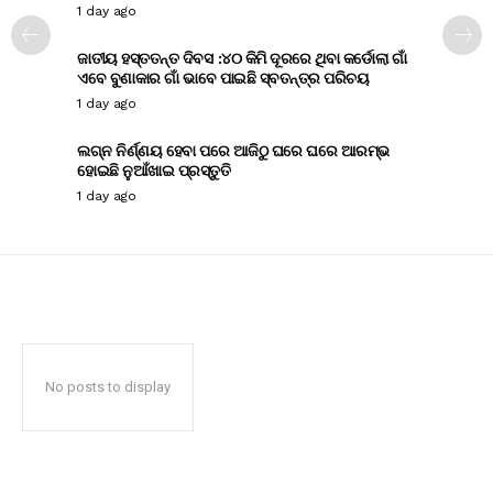
1 day ago
ଜାତୀୟ ହସ୍ତତନ୍ତ ଦିବସ :୪୦ କିମି ଦୂରରେ ଥିବା କର୍ଡୋଲା ଗାଁ
ଏବେ ବୁଣାକାର ଗାଁ ଭାବେ ପାଇଛି ସ୍ବତନ୍ତ୍ର ପରିଚୟ
1 day ago
ଲଗ୍ନ ନିର୍ଣ୍ଣୟ ହେବା ପରେ ଆଜିଠୁ ଘରେ ଘରେ ଆରମ୍ଭ
ହୋଇଛି ନୁଆଁଖାଇ ପ୍ରସ୍ତୁତି
1 day ago
No posts to display