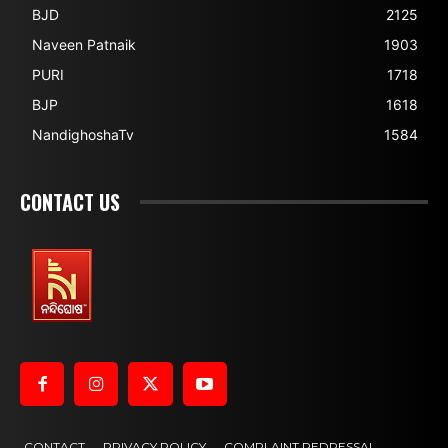
BJD
2125
Naveen Patnaik
1903
PURI
1718
BJP
1618
NandighoshaTv
1584
CONTACT US
CONTACT
PRIVACY POLICY
COMPLAINT REDRESSAL