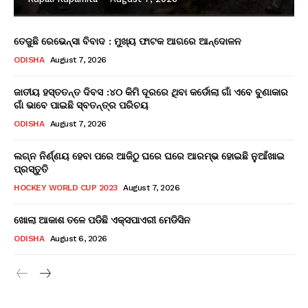
ତେଜୁଛି ରେଭେନ୍ସା ବିବାଦ : ମୁଖ୍ୟ ଫାଟକ ଆଗରେ ଆନ୍ଦୋଳନ
ODISHA
August 7, 2026
ଜାତୀୟ ହସ୍ତତନ୍ତ ଦିବସ :୪୦ କିମି ଦୂରରେ ଥିବା କର୍ଡୋଲା ଗାଁ ଏବେ ବୁଣାକାର
ଗାଁ ଭାବେ ପାଇଛି ସ୍ବତନ୍ତ୍ର ପରିଚୟ
ODISHA
August 7, 2026
ଲଗ୍ନ ନିର୍ଣ୍ଣୟ ହେବା ପରେ ଆଜିଠୁ ଘରେ ଘରେ ଆରମ୍ଭ ହୋଇଛି ନୁଆଁଖାଇ
ପ୍ରସ୍ତୁତି
HOCKEY WORLD CUP 2023
August 7, 2026
ଖୋଲା ଆକାଶ ତଳେ ପଡିଛି ଏକ୍ସପାଏରୀ ମେଡିସିନ
ODISHA
August 6, 2026