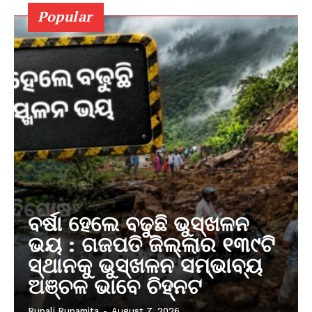
Popular
ବର୍ଷା ହେଲେ ବଢୁଛି ଭୁସ୍ଖଳନ
ଭୟ : ଗଜପତି ଜିଲ୍ଲାର ୧୩୯ଟି
ସ୍ଥାନକୁ ଭୁସ୍ଖଳନ ସମ୍ଭାବ୍ୟ
ଅଞ୍ଚଳ ଭାବେ ଚିହ୍ନଟ
Rupali Rupamita
-
August 7, 2026