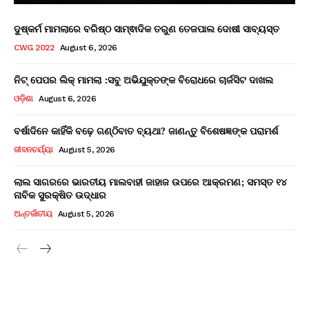
ଦୁଷ୍କର୍ମ ମାମଲାରେ ବରିଷ୍ଠ ସାମ୍ଵାଦିକ ତରୁଣ ତେଜପାଲ ଦୋଷୀ ସାବ୍ୟସ୍ତ
CWG 2022
August 6, 2026
ନିଟ୍ ପେପର ଲିକ୍ ମାମଲା :ସବୁ ଅଭିଯୁକ୍ତଙ୍କ ବିରୋଧରେ ଚାର୍ଜସିଟ ଦାଖଲ
ଓଡ଼ିଶା
August 6, 2026
ବର୍ଷାଦିନେ କାହିଁକି ବଢ଼େ ଗଣ୍ଠିବାତ ବ୍ୟଥା? ଜାଣନ୍ତୁ ବିଶେଷଜ୍ଞଙ୍କ ପରାମର୍ଶ
ଜୀବନଚର୍ଯ୍ୟା
August 5, 2026
ଲାଲ ସାଗରରେ ଭାରତୀୟ ମାଲବାହୀ ଜାହାଜ ଉପରେ ଆକ୍ରମଣ; ସମସ୍ତ ୧୪
ନାବିକ ସୁରକ୍ଷିତ ଉଦ୍ଧାର
ଅନ୍ତର୍ଜାତୀୟ
August 5, 2026