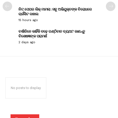
ନିଟ୍ ପେପର ଲିକ୍ ମାମଲା :ସବୁ ଅଭିଯୁକ୍ତଙ୍କ ବିରୋଧରେ
ଚାର୍ଜସିଟ ଦାଖଲ
15 hours ago
ବର୍ଷାଦିନେ କାହିଁକି ବଢ଼େ ଗଣ୍ଠିବାତ ବ୍ୟଥା? ଜାଣନ୍ତୁ
ବିଶେଷଜ୍ଞଙ୍କ ପରାମର୍ଶ
2 days ago
No posts to display