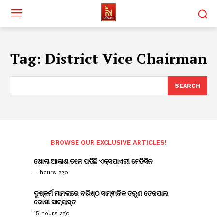
Tag:
District Vice Chairman
SEARCH
BROWSE OUR EXCLUSIVE ARTICLES!
ଖୋଲା ଆକାଶ ତଳେ ପଡିଛି ଏକ୍ସପାଏରୀ ମେଡିସିନ
11 hours ago
ଦୁଷ୍କର୍ମ ମାମଲାରେ ବରିଷ୍ଠ ସାମ୍ଵାଦିକ ତରୁଣ ତେଜପାଲ
ଦୋଷୀ ସାବ୍ୟସ୍ତ
15 hours ago