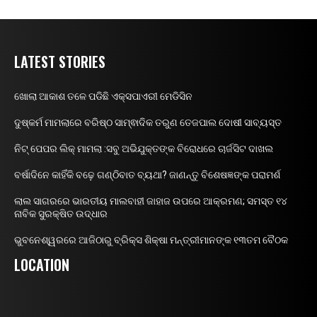
LATEST STORIES
ଖୋଲା ଆକାଶ ତଳେ ପଡିଛି ଏକ୍ସପାଏରୀ ମେଡିସିନ
ଦୁଷ୍କର୍ମ ମାମଲାରେ ବରିଷ୍ଠ ସାମ୍ଵାଦିକ ତରୁଣ ତେଜପାଲ ଦୋଷୀ ସାବ୍ୟସ୍ତ
ନିଟ୍ ପେପର ଲିକ୍ ମାମଲା :ସବୁ ଅଭିଯୁକ୍ତଙ୍କ ବିରୋଧରେ ଚାର୍ଜସିଟ ଦାଖଲ
ବର୍ଷାଦିନେ କାହିଁକି ବଢ଼େ ଗଣ୍ଠିବାତ ବ୍ୟଥା? ଜାଣନ୍ତୁ ବିଶେଷଜ୍ଞଙ୍କ ପରାମର୍ଶ
ଲାଲ ସାଗରରେ ଭାରତୀୟ ମାଲବାହୀ ଜାହାଜ ଉପରେ ଆକ୍ରମଣ; ସମସ୍ତ ୧୪
ନାବିକ ସୁରକ୍ଷିତ ଉଦ୍ଧାର
ଭୁବନେଶ୍ୱରରେ ଆଜିଠାରୁ ବ୍ରିକ୍ସ ଶିକ୍ଷା ମନ୍ତ୍ରୀମାନଙ୍କ ୧୩ତମ ବୈଠକ
LOCATION