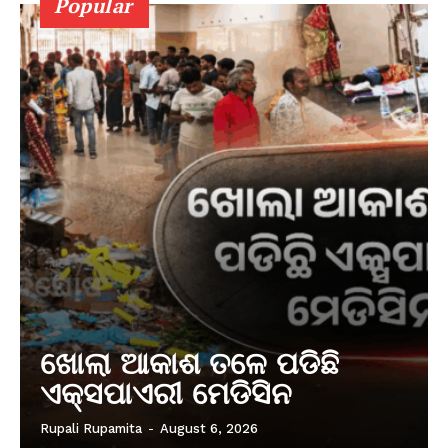
Popular
ଖୋଲା ଆକାଶ ତଳେ ପଡିଛି
ଏକ୍ସପାଏରୀ ମେଡିସିନ
Rupali Rupamita
-
August 6, 2026