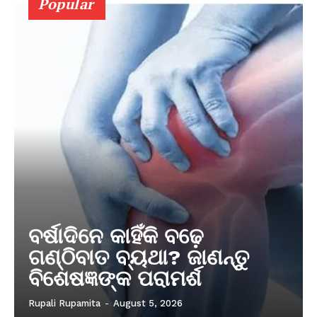
Popular
ବର୍ଷାଦିନେ କାହିଁକି ବଢ଼େ
ଗଣ୍ଠିବାତ ବ୍ୟଥା? ଜାଣନ୍ତୁ
ବିଶେଷଜ୍ଞଙ୍କ ପରାମର୍ଶ
Rupali Rupamita
-
August 5, 2026