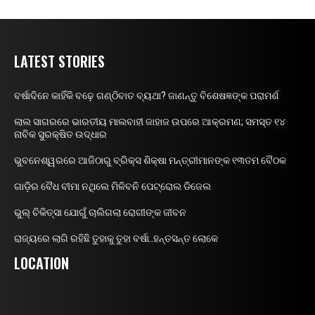
LATEST STORIES
ବର୍ଷାଦିନେ କାହିଁକି ବଢ଼େ ଗଣ୍ଠିବାତ ବ୍ୟଥା? ଜାଣନ୍ତୁ ବିଶେଷଜ୍ଞଙ୍କ ପରାମର୍ଶ
ଲାଲ ସାଗରରେ ଭାରତୀୟ ମାଲବାହୀ ଜାହାଜ ଉପରେ ଆକ୍ରମଣ; ସମସ୍ତ ୧୪
ନାବିକ ସୁରକ୍ଷିତ ଉଦ୍ଧାର
ଭୁବନେଶ୍ୱରରେ ଆଜିଠାରୁ ବ୍ରିକ୍ସ ଶିକ୍ଷା ମନ୍ତ୍ରୀମାନଙ୍କ ୧୩ତମ ବୈଠକ
ଗାଡ଼ିର ବୈଧ ବୀମା ନଥିଲେ ମିଳିବନି ପେଟ୍ରୋଲ ଡିଜେଲ
ଭୁଲ୍ ଚିକିତ୍ସା ଯୋଗୁଁ ଚାଲିଗଲା ରୋଗୀଙ୍କ ଜୀବନ
ରାଜ୍ୟରେ ଲାଗି ରହିଛି ତୁହାକୁ ତୁହା ବର୍ଷା..ହନ୍ତସନ୍ତ ଲୋକେ
LOCATION