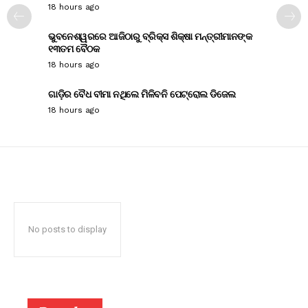
18 hours ago
ଭୁବନେଶ୍ୱରରେ ଆଜିଠାରୁ ବ୍ରିକ୍ସ ଶିକ୍ଷା ମନ୍ତ୍ରୀମାନଙ୍କ
୧୩ତମ ବୈଠକ
18 hours ago
ଗାଡ଼ିର ବୈଧ ବୀମା ନଥିଲେ ମିଳିବନି ପେଟ୍ରୋଲ ଡିଜେଲ
18 hours ago
No posts to display