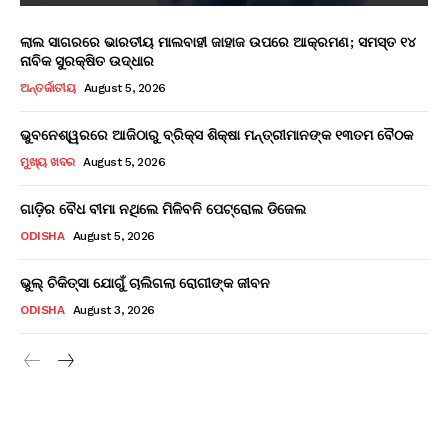
ଲାଲ ସାଗରରେ ଭାରତୀୟ ମାଲବାହୀ ଜାହାଜ ଉପରେ ଆକ୍ରମଣ; ସମସ୍ତ ୧୪
ନାବିକ ସୁରକ୍ଷିତ ଉଦ୍ଧାର
ଅନ୍ତର୍ଜାତୀୟ
August 5, 2026
ଭୁବନେଶ୍ୱରରେ ଆଜିଠାରୁ ବ୍ରିକ୍ସ ଶିକ୍ଷା ମନ୍ତ୍ରୀମାନଙ୍କ ୧୩ତମ ବୈଠକ
ମୁଖ୍ୟ ଖବର
August 5, 2026
ଗାଡ଼ିର ବୈଧ ବୀମା ନଥିଲେ ମିଳିବନି ପେଟ୍ରୋଲ ଡିଜେଲ
ODISHA
August 5, 2026
ଭୁଲ୍ ଚିକିତ୍ସା ଯୋଗୁଁ ଚାଲିଗଲା ରୋଗୀଙ୍କ ଜୀବନ
ODISHA
August 3, 2026