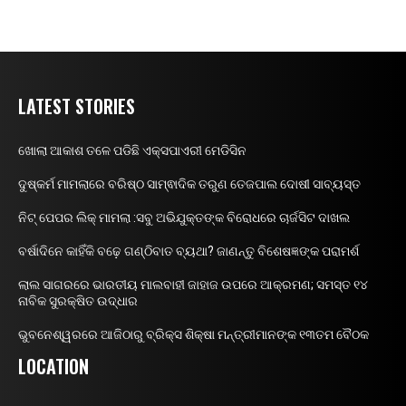
LATEST STORIES
ଖୋଲା ଆକାଶ ତଳେ ପଡିଛି ଏକ୍ସପାଏରୀ ମେଡିସିନ
ଦୁଷ୍କର୍ମ ମାମଲାରେ ବରିଷ୍ଠ ସାମ୍ଵାଦିକ ତରୁଣ ତେଜପାଲ ଦୋଷୀ ସାବ୍ୟସ୍ତ
ନିଟ୍ ପେପର ଲିକ୍ ମାମଲା :ସବୁ ଅଭିଯୁକ୍ତଙ୍କ ବିରୋଧରେ ଚାର୍ଜସିଟ ଦାଖଲ
ବର୍ଷାଦିନେ କାହିଁକି ବଢ଼େ ଗଣ୍ଠିବାତ ବ୍ୟଥା? ଜାଣନ୍ତୁ ବିଶେଷଜ୍ଞଙ୍କ ପରାମର୍ଶ
ଲାଲ ସାଗରରେ ଭାରତୀୟ ମାଲବାହୀ ଜାହାଜ ଉପରେ ଆକ୍ରମଣ; ସମସ୍ତ ୧୪
ନାବିକ ସୁରକ୍ଷିତ ଉଦ୍ଧାର
ଭୁବନେଶ୍ୱରରେ ଆଜିଠାରୁ ବ୍ରିକ୍ସ ଶିକ୍ଷା ମନ୍ତ୍ରୀମାନଙ୍କ ୧୩ତମ ବୈଠକ
LOCATION