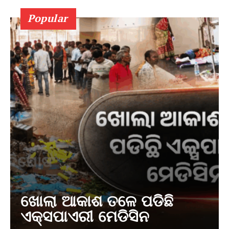
Popular
ଖୋଲା ଆକାଶ ତଳେ ପଡିଛି
ଏକ୍ସପାଏରୀ ମେଡିସିନ