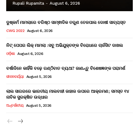
Rupali Rupamita
-
August 6, 2026
ଦୁଷ୍କର୍ମ ମାମଲାରେ ବରିଷ୍ଠ ସାମ୍ଵାଦିକ ତରୁଣ ତେଜପାଲ ଦୋଷୀ ସାବ୍ୟସ୍ତ
CWG 2022
August 6, 2026
ନିଟ୍ ପେପର ଲିକ୍ ମାମଲା :ସବୁ ଅଭିଯୁକ୍ତଙ୍କ ବିରୋଧରେ ଚାର୍ଜସିଟ ଦାଖଲ
ଓଡ଼ିଶା
August 6, 2026
ବର୍ଷାଦିନେ କାହିଁକି ବଢ଼େ ଗଣ୍ଠିବାତ ବ୍ୟଥା? ଜାଣନ୍ତୁ ବିଶେଷଜ୍ଞଙ୍କ ପରାମର୍ଶ
ଜୀବନଚର୍ଯ୍ୟା
August 5, 2026
ଲାଲ ସାଗରରେ ଭାରତୀୟ ମାଲବାହୀ ଜାହାଜ ଉପରେ ଆକ୍ରମଣ; ସମସ୍ତ ୧୪
ନାବିକ ସୁରକ୍ଷିତ ଉଦ୍ଧାର
ଅନ୍ତର୍ଜାତୀୟ
August 5, 2026