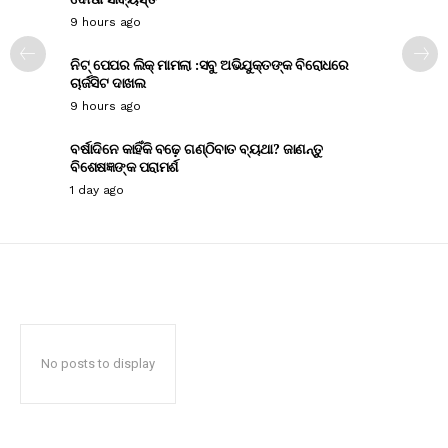
9 hours ago
ନିଟ୍ ପେପର ଲିକ୍ ମାମଲା :ସବୁ ଅଭିଯୁକ୍ତଙ୍କ ବିରୋଧରେ
ଚାର୍ଜସିଟ ଦାଖଲ
9 hours ago
ବର୍ଷାଦିନେ କାହିଁକି ବଢ଼େ ଗଣ୍ଠିବାତ ବ୍ୟଥା? ଜାଣନ୍ତୁ
ବିଶେଷଜ୍ଞଙ୍କ ପରାମର୍ଶ
1 day ago
No posts to display