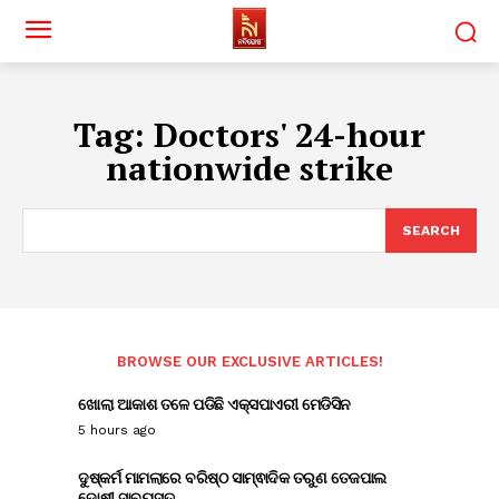
Tag:
Doctors' 24-hour
nationwide strike
SEARCH
BROWSE OUR EXCLUSIVE ARTICLES!
ଖୋଲା ଆକାଶ ତଳେ ପଡିଛି ଏକ୍ସପାଏରୀ ମେଡିସିନ
5 hours ago
ଦୁଷ୍କର୍ମ ମାମଲାରେ ବରିଷ୍ଠ ସାମ୍ଵାଦିକ ତରୁଣ ତେଜପାଲ
ଦୋଷୀ ସାବ୍ୟସ୍ତ