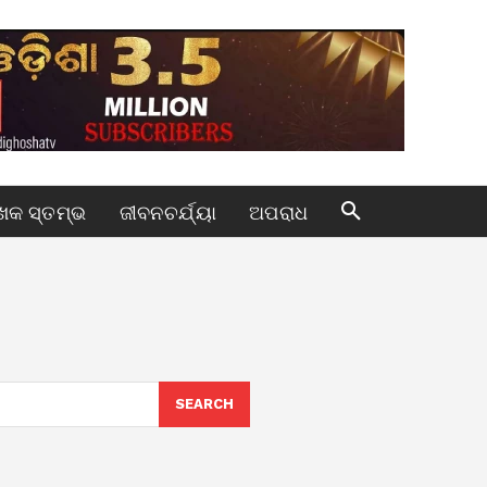
କ ସ୍ତମ୍ଭ
ଜୀବନଚର୍ଯ୍ୟା
ଅପରାଧ
SEARCH