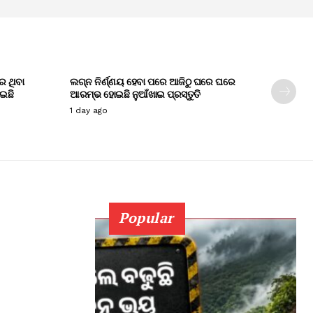
େ ଥିବା
ଲଗ୍ନ ନିର୍ଣ୍ଣୟ ହେବା ପରେ ଆଜିଠୁ ଘରେ ଘରେ
ାଇଛି
ଆରମ୍ଭ ହୋଇଛି ନୁଆଁଖାଇ ପ୍ରସ୍ତୁତି
1 day ago
Popular