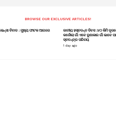
BROWSE OUR EXCLUSIVE ARTICLES!
ଭେନ୍ସା ବିବାଦ : ମୁଖ୍ୟ ଫାଟକ ଆଗରେ
ଜାତୀୟ ହସ୍ତତନ୍ତ ଦିବସ :୪୦ କିମି ଦୂରର
କର୍ଡୋଲା ଗାଁ ଏବେ ବୁଣାକାର ଗାଁ ଭାବେ ପ
ସ୍ବତନ୍ତ୍ର ପରିଚୟ
1 day ago