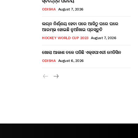
ସ୍ବତନ୍ତ୍ର ପରିଚୟ
ODISHA
August 7, 2026
ଲଗ୍ନ ନିର୍ଣ୍ଣୟ ହେବା ପରେ ଆଜିଠୁ ଘରେ ଘରେ
ଆରମ୍ଭ ହୋଇଛି ନୁଆଁଖାଇ ପ୍ରସ୍ତୁତି
HOCKEY WORLD CUP 2023
August 7, 2026
ଖୋଲା ଆକାଶ ତଳେ ପଡିଛି ଏକ୍ସପାଏରୀ ମେଡିସିନ
ODISHA
August 6, 2026