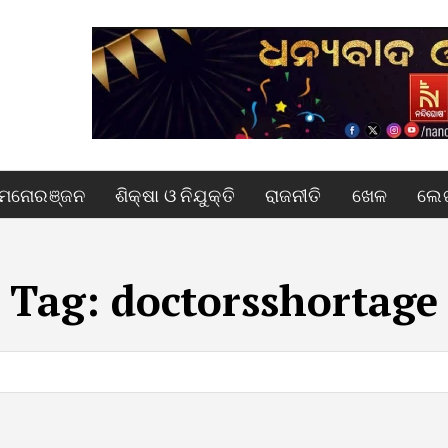
ମନୋରଞ୍ଜନ
ଶିକ୍ଷା ଓ ନିଯୁକ୍ତି
ରାଜନୀତି
ଖେଳ
ଲେଖ
Tag:
doctorsshortage