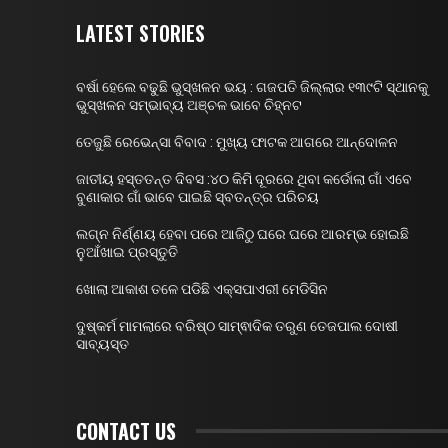
LATEST STORIES
ବର୍ଷା ହେଲେ ବଢୁଛି ଭୁସ୍ଖଳନ ଭୟ : ଗଜପତି ଜିଲ୍ଲାର ୧୩୯ଟି ସ୍ଥାନକୁ
ଭୁସ୍ଖଳନ ସମ୍ଭାବ୍ୟ ଅଞ୍ଚଳ ଭାବେ ଚିହ୍ନଟ
ତେଜୁଛି ରେଭେନ୍ସା ବିବାଦ : ମୁଖ୍ୟ ଫାଟକ ଆଗରେ ଆନ୍ଦୋଳନ
ଜାତୀୟ ହସ୍ତତନ୍ତ ଦିବସ :୪୦ କିମି ଦୂରରେ ଥିବା କର୍ଡୋଲା ଗାଁ ଏବେ
ବୁଣାକାର ଗାଁ ଭାବେ ପାଇଛି ସ୍ବତନ୍ତ୍ର ପରିଚୟ
ଲଗ୍ନ ନିର୍ଣ୍ଣୟ ହେବା ପରେ ଆଜିଠୁ ଘରେ ଘରେ ଆରମ୍ଭ ହୋଇଛି
ନୁଆଁଖାଇ ପ୍ରସ୍ତୁତି
ଖୋଲା ଆକାଶ ତଳେ ପଡିଛି ଏକ୍ସପାଏରୀ ମେଡିସିନ
ଦୁଷ୍କର୍ମ ମାମଲାରେ ବରିଷ୍ଠ ସାମ୍ଵାଦିକ ତରୁଣ ତେଜପାଲ ଦୋଷୀ
ସାବ୍ୟସ୍ତ
CONTACT US