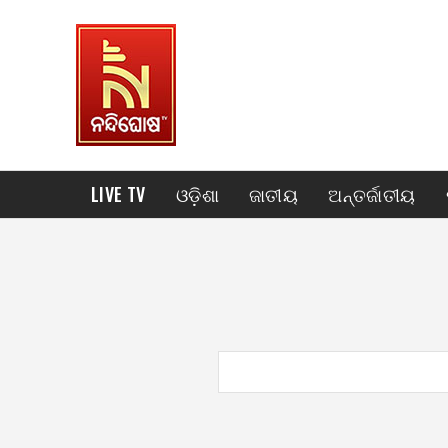
LIVE TV
ଓଡ଼ିଶା
ଜାତୀୟ
ଅନ୍ତର୍ଜାତୀୟ