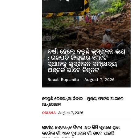
ବର୍ଷା ହେଲେ ବଢୁଛି ଭୁସ୍ଖଳନ ଭୟ
: ଗଜପତି ଜିଲ୍ଲାର ୧୩୯ଟି
ସ୍ଥାନକୁ ଭୁସ୍ଖଳନ ସମ୍ଭାବ୍ୟ
ଅଞ୍ଚଳ ଭାବେ ଚିହ୍ନଟ
Rupali Rupamita
-
August 7, 2026
ତେଜୁଛି ରେଭେନ୍ସା ବିବାଦ : ମୁଖ୍ୟ ଫାଟକ ଆଗରେ
ଆନ୍ଦୋଳନ
ODISHA
August 7, 2026
ଜାତୀୟ ହସ୍ତତନ୍ତ ଦିବସ :୪୦ କିମି ଦୂରରେ ଥିବା
କର୍ଡୋଲା ଗାଁ ଏବେ ବୁଣାକାର ଗାଁ ଭାବେ ପାଇଛି