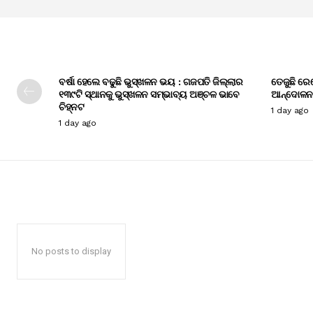
ବର୍ଷା ହେଲେ ବଢୁଛି ଭୁସ୍ଖଳନ ଭୟ : ଗଜପତି ଜିଲ୍ଲାର
ତେଜୁଛି ରେ
୧୩୯ଟି ସ୍ଥାନକୁ ଭୁସ୍ଖଳନ ସମ୍ଭାବ୍ୟ ଅଞ୍ଚଳ ଭାବେ
ଆନ୍ଦୋଳନ
ଚିହ୍ନଟ
1 day ago
1 day ago
No posts to display