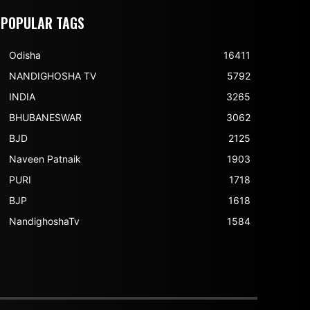
POPULAR TAGS
Odisha
16411
NANDIGHOSHA TV
5792
INDIA
3265
BHUBANESWAR
3062
BJD
2125
Naveen Patnaik
1903
PURI
1718
BJP
1618
NandighoshaTv
1584