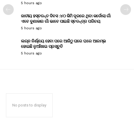
5 hours ago
ଜାତୀୟ ହସ୍ତତନ୍ତ ଦିବସ :୪୦ କିମି ଦୂରରେ ଥିବା କର୍ଡୋଲା ଗାଁ
ଏବେ ବୁଣାକାର ଗାଁ ଭାବେ ପାଇଛି ସ୍ବତନ୍ତ୍ର ପରିଚୟ
5 hours ago
ଲଗ୍ନ ନିର୍ଣ୍ଣୟ ହେବା ପରେ ଆଜିଠୁ ଘରେ ଘରେ ଆରମ୍ଭ
ହୋଇଛି ନୁଆଁଖାଇ ପ୍ରସ୍ତୁତି
5 hours ago
No posts to display