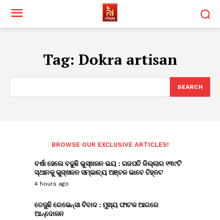
Tag:
Dokra artisan
SEARCH
BROWSE OUR EXCLUSIVE ARTICLES!
ବର୍ଷା ହେଲେ ବଢୁଛି ଭୁସ୍ଖଳନ ଭୟ : ଗଜପତି ଜିଲ୍ଲାର ୧୩୯ଟି
ସ୍ଥାନକୁ ଭୁସ୍ଖଳନ ସମ୍ଭାବ୍ୟ ଅଞ୍ଚଳ ଭାବେ ଚିହ୍ନଟ
4 hours ago
ତେଜୁଛି ରେଭେନ୍ସା ବିବାଦ : ମୁଖ୍ୟ ଫାଟକ ଆଗରେ
ଆନ୍ଦୋଳନ