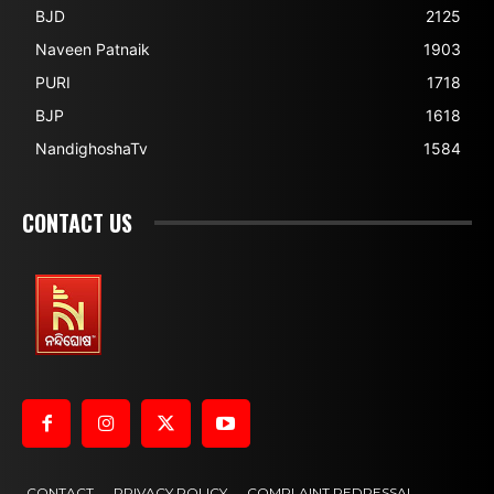
BJD
2125
Naveen Patnaik
1903
PURI
1718
BJP
1618
NandighoshaTv
1584
CONTACT US
CONTACT
PRIVACY POLICY
COMPLAINT REDRESSAL