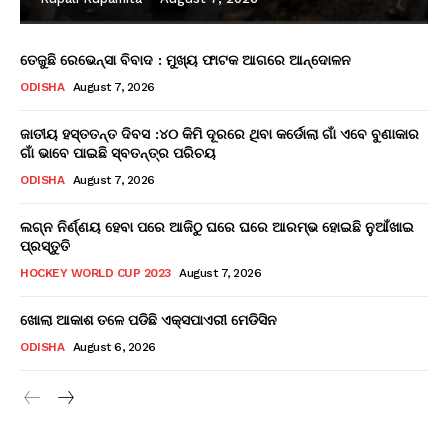
ତେଜୁଛି ରେଭେନ୍ସା ବିବାଦ : ମୁଖ୍ୟ ଫାଟକ ଆଗରେ ଆନ୍ଦୋଳନ
ODISHA
August 7, 2026
ଜାତୀୟ ହସ୍ତତନ୍ତ ଦିବସ :୪୦ କିମି ଦୂରରେ ଥିବା କର୍ଡୋଲା ଗାଁ ଏବେ ବୁଣାକାର
ଗାଁ ଭାବେ ପାଇଛି ସ୍ବତନ୍ତ୍ର ପରିଚୟ
ODISHA
August 7, 2026
ଲଗ୍ନ ନିର୍ଣ୍ଣୟ ହେବା ପରେ ଆଜିଠୁ ଘରେ ଘରେ ଆରମ୍ଭ ହୋଇଛି ନୁଆଁଖାଇ
ପ୍ରସ୍ତୁତି
HOCKEY WORLD CUP 2023
August 7, 2026
ଖୋଲା ଆକାଶ ତଳେ ପଡିଛି ଏକ୍ସପାଏରୀ ମେଡିସିନ
ODISHA
August 6, 2026