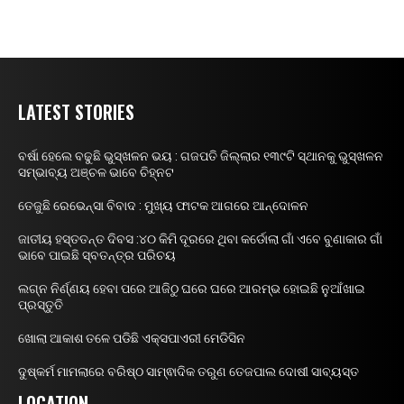
LATEST STORIES
ବର୍ଷା ହେଲେ ବଢୁଛି ଭୁସ୍ଖଳନ ଭୟ : ଗଜପତି ଜିଲ୍ଲାର ୧୩୯ଟି ସ୍ଥାନକୁ ଭୁସ୍ଖଳନ
ସମ୍ଭାବ୍ୟ ଅଞ୍ଚଳ ଭାବେ ଚିହ୍ନଟ
ତେଜୁଛି ରେଭେନ୍ସା ବିବାଦ : ମୁଖ୍ୟ ଫାଟକ ଆଗରେ ଆନ୍ଦୋଳନ
ଜାତୀୟ ହସ୍ତତନ୍ତ ଦିବସ :୪୦ କିମି ଦୂରରେ ଥିବା କର୍ଡୋଲା ଗାଁ ଏବେ ବୁଣାକାର ଗାଁ
ଭାବେ ପାଇଛି ସ୍ବତନ୍ତ୍ର ପରିଚୟ
ଲଗ୍ନ ନିର୍ଣ୍ଣୟ ହେବା ପରେ ଆଜିଠୁ ଘରେ ଘରେ ଆରମ୍ଭ ହୋଇଛି ନୁଆଁଖାଇ
ପ୍ରସ୍ତୁତି
ଖୋଲା ଆକାଶ ତଳେ ପଡିଛି ଏକ୍ସପାଏରୀ ମେଡିସିନ
ଦୁଷ୍କର୍ମ ମାମଲାରେ ବରିଷ୍ଠ ସାମ୍ଵାଦିକ ତରୁଣ ତେଜପାଲ ଦୋଷୀ ସାବ୍ୟସ୍ତ
LOCATION