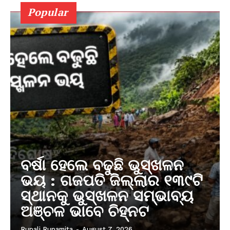
Popular
ବର୍ଷା ହେଲେ ବଢୁଛି ଭୁସ୍ଖଳନ
ଭୟ : ଗଜପତି ଜିଲ୍ଲାର ୧୩୯ଟି
ସ୍ଥାନକୁ ଭୁସ୍ଖଳନ ସମ୍ଭାବ୍ୟ
ଅଞ୍ଚଳ ଭାବେ ଚିହ୍ନଟ
Rupali Rupamita
-
August 7, 2026