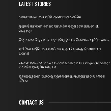
LATEST STORIES
ଖୋଲା ଆକାଶ ତଳେ ପଡିଛି ଏକ୍ସପାଏରୀ ମେଡିସିନ
ଦୁଷ୍କର୍ମ ମାମଲାରେ ବରିଷ୍ଠ ସାମ୍ଵାଦିକ ତରୁଣ ତେଜପାଲ ଦୋଷୀ
ସାବ୍ୟସ୍ତ
ନିଟ୍ ପେପର ଲିକ୍ ମାମଲା :ସବୁ ଅଭିଯୁକ୍ତଙ୍କ ବିରୋଧରେ ଚାର୍ଜସିଟ ଦାଖଲ
ବର୍ଷାଦିନେ କାହିଁକି ବଢ଼େ ଗଣ୍ଠିବାତ ବ୍ୟଥା? ଜାଣନ୍ତୁ ବିଶେଷଜ୍ଞଙ୍କ
ପରାମର୍ଶ
ଲାଲ ସାଗରରେ ଭାରତୀୟ ମାଲବାହୀ ଜାହାଜ ଉପରେ ଆକ୍ରମଣ; ସମସ୍ତ
୧୪ ନାବିକ ସୁରକ୍ଷିତ ଉଦ୍ଧାର
ଭୁବନେଶ୍ୱରରେ ଆଜିଠାରୁ ବ୍ରିକ୍ସ ଶିକ୍ଷା ମନ୍ତ୍ରୀମାନଙ୍କ ୧୩ତମ
ବୈଠକ
CONTACT US