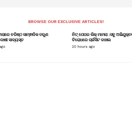
BROWSE OUR EXCLUSIVE ARTICLES!
ାମଲାରେ ବରିଷ୍ଠ ସାମ୍ଵାଦିକ ତରୁଣ
ନିଟ୍ ପେପର ଲିକ୍ ମାମଲା :ସବୁ ଅଭିଯୁକ୍ତ
ୋଷୀ ସାବ୍ୟସ୍ତ
ବିରୋଧରେ ଚାର୍ଜସିଟ ଦାଖଲ
ago
20 hours ago