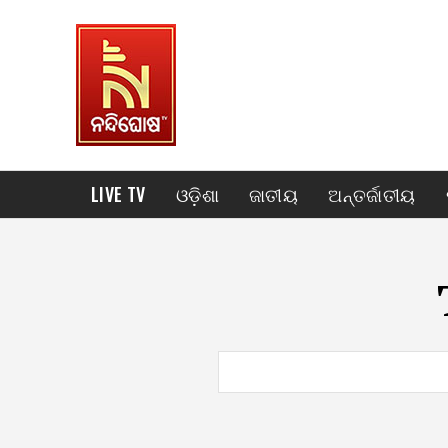
LIVE TV
ଓଡ଼ିଶା
ଜାତୀୟ
ଅନ୍ତର୍ଜାତୀୟ