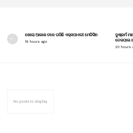
ଖୋଲା ଆକାଶ ତଳେ ପଡିଛି ଏକ୍ସପାଏରୀ ମେଡିସିନ
ଦୁଷ୍କର୍ମ ମ
ତେଜପାଲ ଦ
16 hours ago
20 hours 
No posts to display