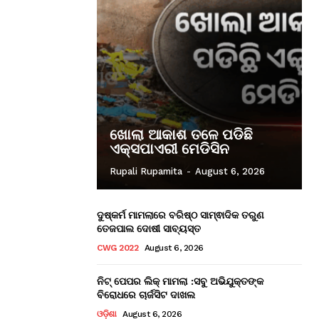
ଖୋଲା ଆକାଶ ତଳେ ପଡିଛି
ଏକ୍ସପାଏରୀ ମେଡିସିନ
Rupali Rupamita
-
August 6, 2026
ଦୁଷ୍କର୍ମ ମାମଲାରେ ବରିଷ୍ଠ ସାମ୍ଵାଦିକ ତରୁଣ
ତେଜପାଲ ଦୋଷୀ ସାବ୍ୟସ୍ତ
CWG 2022
August 6, 2026
ନିଟ୍ ପେପର ଲିକ୍ ମାମଲା :ସବୁ ଅଭିଯୁକ୍ତଙ୍କ
ବିରୋଧରେ ଚାର୍ଜସିଟ ଦାଖଲ
ଓଡ଼ିଶା
August 6, 2026