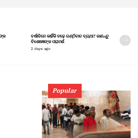
ଙ୍କ
ବର୍ଷାଦିନେ କାହିଁକି ବଢ଼େ ଗଣ୍ଠିବାତ ବ୍ୟଥା? ଜାଣନ୍ତୁ
ବିଶେଷଜ୍ଞଙ୍କ ପରାମର୍ଶ
2 days ago
Popular