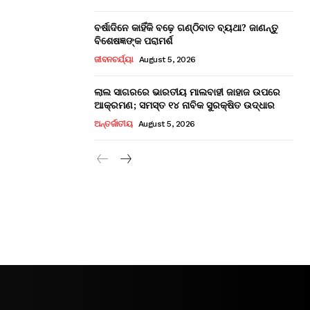
ବର୍ଷାଦିନେ କାହିଁକି ବଢ଼େ ଗଣ୍ଠିବାତ ବ୍ୟଥା? ଜାଣନ୍ତୁ
ବିଶେଷଜ୍ଞଙ୍କ ପରାମର୍ଶ
ଜୀବନଚର୍ଯ୍ୟା
August 5, 2026
ଲାଲ ସାଗରରେ ଭାରତୀୟ ମାଲବାହୀ ଜାହାଜ ଉପରେ
ଆକ୍ରମଣ; ସମସ୍ତ ୧୪ ନାବିକ ସୁରକ୍ଷିତ ଉଦ୍ଧାର
ଅନ୍ତର୍ଜାତୀୟ
August 5, 2026