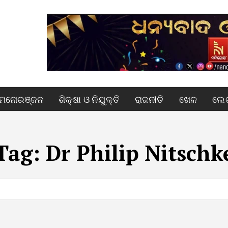
ମନୋରଞ୍ଜନ
ଶିକ୍ଷା ଓ ନିଯୁକ୍ତି
ରାଜନୀତି
ଖେଳ
ଲେଖ
Tag:
Dr Philip Nitschk