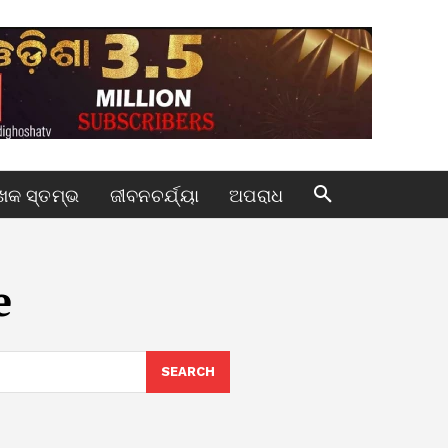
କ ସ୍ତମ୍ଭ
ଜୀବନଚର୍ଯ୍ୟା
ଅପରାଧ
e
SEARCH