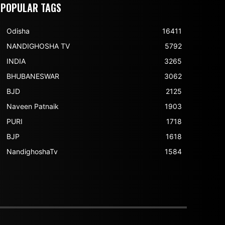
POPULAR TAGS
Odisha
16411
NANDIGHOSHA TV
5792
INDIA
3265
BHUBANESWAR
3062
BJD
2125
Naveen Patnaik
1903
PURI
1718
BJP
1618
NandighoshaTv
1584