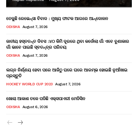
ତେଜୁଛି ରେଭେନ୍ସା ବିବାଦ : ମୁଖ୍ୟ ଫାଟକ ଆଗରେ ଆନ୍ଦୋଳନ
ODISHA
August 7, 2026
ଜାତୀୟ ହସ୍ତତନ୍ତ ଦିବସ :୪୦ କିମି ଦୂରରେ ଥିବା କର୍ଡୋଲା ଗାଁ ଏବେ ବୁଣାକାର
ଗାଁ ଭାବେ ପାଇଛି ସ୍ବତନ୍ତ୍ର ପରିଚୟ
ODISHA
August 7, 2026
ଲଗ୍ନ ନିର୍ଣ୍ଣୟ ହେବା ପରେ ଆଜିଠୁ ଘରେ ଘରେ ଆରମ୍ଭ ହୋଇଛି ନୁଆଁଖାଇ
ପ୍ରସ୍ତୁତି
HOCKEY WORLD CUP 2023
August 7, 2026
ଖୋଲା ଆକାଶ ତଳେ ପଡିଛି ଏକ୍ସପାଏରୀ ମେଡିସିନ
ODISHA
August 6, 2026