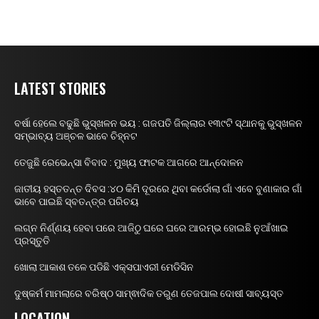
LATEST STORIES
ବର୍ଷା ହେଲେ ବଢୁଛି ଭୁସ୍ଖଳନ ଭୟ : ଗଜପତି ଜିଲ୍ଲାର ୧୩୯ଟି ସ୍ଥାନକୁ ଭୁସ୍ଖଳନ
ସମ୍ଭାବ୍ୟ ଅଞ୍ଚଳ ଭାବେ ଚିହ୍ନଟ
ତେଜୁଛି ରେଭେନ୍ସା ବିବାଦ : ମୁଖ୍ୟ ଫାଟକ ଆଗରେ ଆନ୍ଦୋଳନ
ଜାତୀୟ ହସ୍ତତନ୍ତ ଦିବସ :୪୦ କିମି ଦୂରରେ ଥିବା କର୍ଡୋଲା ଗାଁ ଏବେ ବୁଣାକାର ଗାଁ
ଭାବେ ପାଇଛି ସ୍ବତନ୍ତ୍ର ପରିଚୟ
ଲଗ୍ନ ନିର୍ଣ୍ଣୟ ହେବା ପରେ ଆଜିଠୁ ଘରେ ଘରେ ଆରମ୍ଭ ହୋଇଛି ନୁଆଁଖାଇ
ପ୍ରସ୍ତୁତି
ଖୋଲା ଆକାଶ ତଳେ ପଡିଛି ଏକ୍ସପାଏରୀ ମେଡିସିନ
ଦୁଷ୍କର୍ମ ମାମଲାରେ ବରିଷ୍ଠ ସାମ୍ଵାଦିକ ତରୁଣ ତେଜପାଲ ଦୋଷୀ ସାବ୍ୟସ୍ତ
LOCATION