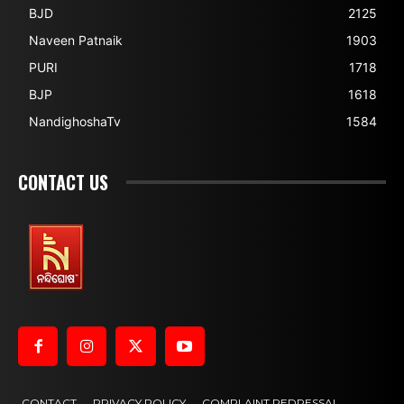
BJD
2125
Naveen Patnaik
1903
PURI
1718
BJP
1618
NandighoshaTv
1584
CONTACT US
CONTACT
PRIVACY POLICY
COMPLAINT REDRESSAL