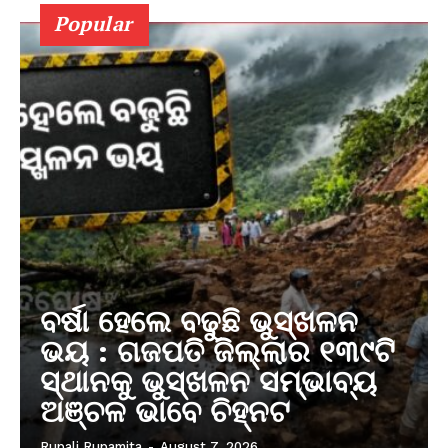
Popular
ବର୍ଷା ହେଲେ ବଢୁଛି ଭୁସ୍ଖଳନ
ଭୟ : ଗଜପତି ଜିଲ୍ଲାର ୧୩୯ଟି
ସ୍ଥାନକୁ ଭୁସ୍ଖଳନ ସମ୍ଭାବ୍ୟ
ଅଞ୍ଚଳ ଭାବେ ଚିହ୍ନଟ
Rupali Rupamita
-
August 7, 2026