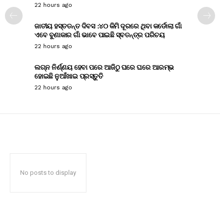
22 hours ago
ଜାତୀୟ ହସ୍ତତନ୍ତ ଦିବସ :୪୦ କିମି ଦୂରରେ ଥିବା କର୍ଡୋଲା ଗାଁ
ଏବେ ବୁଣାକାର ଗାଁ ଭାବେ ପାଇଛି ସ୍ବତନ୍ତ୍ର ପରିଚୟ
22 hours ago
ଲଗ୍ନ ନିର୍ଣ୍ଣୟ ହେବା ପରେ ଆଜିଠୁ ଘରେ ଘରେ ଆରମ୍ଭ
ହୋଇଛି ନୁଆଁଖାଇ ପ୍ରସ୍ତୁତି
22 hours ago
No posts to display