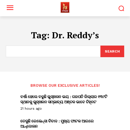
Tag:
Dr. Reddy’s
SEARCH
BROWSE OUR EXCLUSIVE ARTICLES!
ବର୍ଷା ହେଲେ ବଢୁଛି ଭୁସ୍ଖଳନ ଭୟ : ଗଜପତି ଜିଲ୍ଲାର ୧୩୯ଟି
ସ୍ଥାନକୁ ଭୁସ୍ଖଳନ ସମ୍ଭାବ୍ୟ ଅଞ୍ଚଳ ଭାବେ ଚିହ୍ନଟ
21 hours ago
ତେଜୁଛି ରେଭେନ୍ସା ବିବାଦ : ମୁଖ୍ୟ ଫାଟକ ଆଗରେ
ଆନ୍ଦୋଳନ