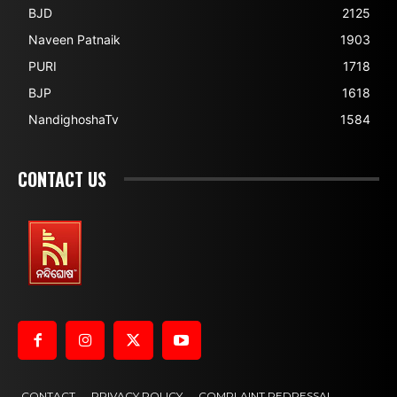
BJD
2125
Naveen Patnaik
1903
PURI
1718
BJP
1618
NandighoshaTv
1584
CONTACT US
CONTACT
PRIVACY POLICY
COMPLAINT REDRESSAL