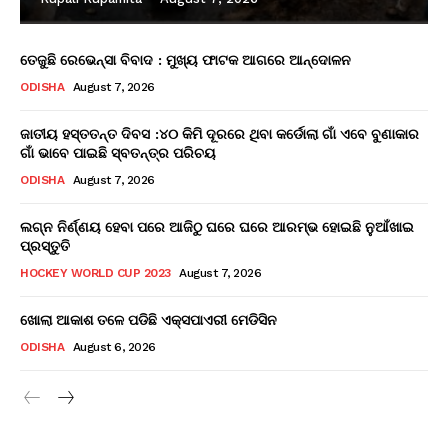
ତେଜୁଛି ରେଭେନ୍ସା ବିବାଦ : ମୁଖ୍ୟ ଫାଟକ ଆଗରେ ଆନ୍ଦୋଳନ
ODISHA
August 7, 2026
ଜାତୀୟ ହସ୍ତତନ୍ତ ଦିବସ :୪୦ କିମି ଦୂରରେ ଥିବା କର୍ଡୋଲା ଗାଁ ଏବେ ବୁଣାକାର
ଗାଁ ଭାବେ ପାଇଛି ସ୍ବତନ୍ତ୍ର ପରିଚୟ
ODISHA
August 7, 2026
ଲଗ୍ନ ନିର୍ଣ୍ଣୟ ହେବା ପରେ ଆଜିଠୁ ଘରେ ଘରେ ଆରମ୍ଭ ହୋଇଛି ନୁଆଁଖାଇ
ପ୍ରସ୍ତୁତି
HOCKEY WORLD CUP 2023
August 7, 2026
ଖୋଲା ଆକାଶ ତଳେ ପଡିଛି ଏକ୍ସପାଏରୀ ମେଡିସିନ
ODISHA
August 6, 2026