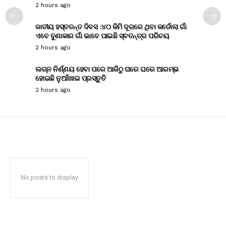
2 hours ago
ଜାତୀୟ ହସ୍ତତନ୍ତ ଦିବସ :୪୦ କିମି ଦୂରରେ ଥିବା କର୍ଡୋଲା ଗାଁ
ଏବେ ବୁଣାକାର ଗାଁ ଭାବେ ପାଇଛି ସ୍ବତନ୍ତ୍ର ପରିଚୟ
2 hours ago
ଲଗ୍ନ ନିର୍ଣ୍ଣୟ ହେବା ପରେ ଆଜିଠୁ ଘରେ ଘରେ ଆରମ୍ଭ
ହୋଇଛି ନୁଆଁଖାଇ ପ୍ରସ୍ତୁତି
2 hours ago
No posts to display