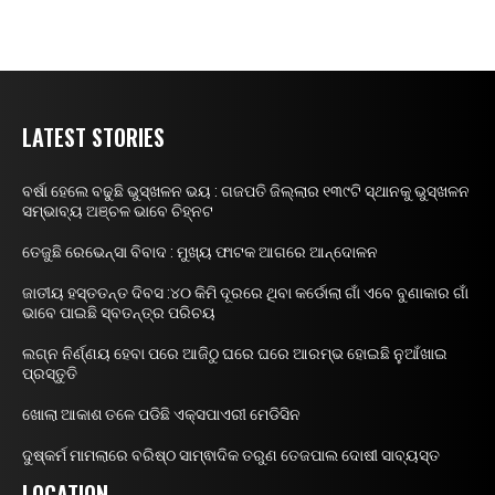
LATEST STORIES
ବର୍ଷା ହେଲେ ବଢୁଛି ଭୁସ୍ଖଳନ ଭୟ : ଗଜପତି ଜିଲ୍ଲାର ୧୩୯ଟି ସ୍ଥାନକୁ ଭୁସ୍ଖଳନ
ସମ୍ଭାବ୍ୟ ଅଞ୍ଚଳ ଭାବେ ଚିହ୍ନଟ
ତେଜୁଛି ରେଭେନ୍ସା ବିବାଦ : ମୁଖ୍ୟ ଫାଟକ ଆଗରେ ଆନ୍ଦୋଳନ
ଜାତୀୟ ହସ୍ତତନ୍ତ ଦିବସ :୪୦ କିମି ଦୂରରେ ଥିବା କର୍ଡୋଲା ଗାଁ ଏବେ ବୁଣାକାର ଗାଁ
ଭାବେ ପାଇଛି ସ୍ବତନ୍ତ୍ର ପରିଚୟ
ଲଗ୍ନ ନିର୍ଣ୍ଣୟ ହେବା ପରେ ଆଜିଠୁ ଘରେ ଘରେ ଆରମ୍ଭ ହୋଇଛି ନୁଆଁଖାଇ
ପ୍ରସ୍ତୁତି
ଖୋଲା ଆକାଶ ତଳେ ପଡିଛି ଏକ୍ସପାଏରୀ ମେଡିସିନ
ଦୁଷ୍କର୍ମ ମାମଲାରେ ବରିଷ୍ଠ ସାମ୍ଵାଦିକ ତରୁଣ ତେଜପାଲ ଦୋଷୀ ସାବ୍ୟସ୍ତ
LOCATION