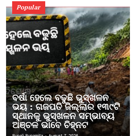
Popular
ବର୍ଷା ହେଲେ ବଢୁଛି ଭୁସ୍ଖଳନ
ଭୟ : ଗଜପତି ଜିଲ୍ଲାର ୧୩୯ଟି
ସ୍ଥାନକୁ ଭୁସ୍ଖଳନ ସମ୍ଭାବ୍ୟ
ଅଞ୍ଚଳ ଭାବେ ଚିହ୍ନଟ
Rupali Rupamita
-
August 7, 2026