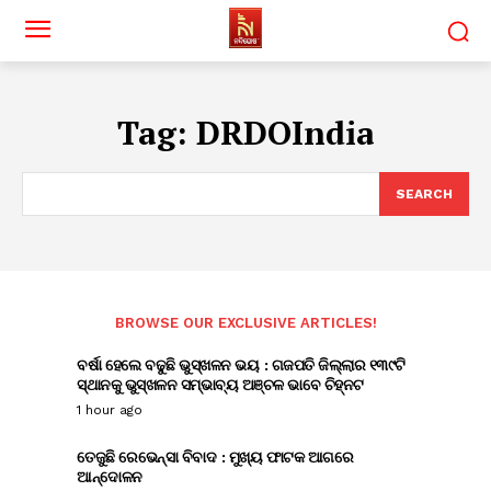
Tag:
DRDOIndia
SEARCH
BROWSE OUR EXCLUSIVE ARTICLES!
ବର୍ଷା ହେଲେ ବଢୁଛି ଭୁସ୍ଖଳନ ଭୟ : ଗଜପତି ଜିଲ୍ଲାର ୧୩୯ଟି
ସ୍ଥାନକୁ ଭୁସ୍ଖଳନ ସମ୍ଭାବ୍ୟ ଅଞ୍ଚଳ ଭାବେ ଚିହ୍ନଟ
1 hour ago
ତେଜୁଛି ରେଭେନ୍ସା ବିବାଦ : ମୁଖ୍ୟ ଫାଟକ ଆଗରେ
ଆନ୍ଦୋଳନ