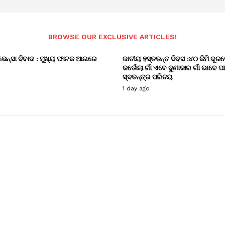
BROWSE OUR EXCLUSIVE ARTICLES!
ଭେନ୍ସା ବିବାଦ : ମୁଖ୍ୟ ଫାଟକ ଆଗରେ
ଜାତୀୟ ହସ୍ତତନ୍ତ ଦିବସ :୪୦ କିମି ଦୂରର
କର୍ଡୋଲା ଗାଁ ଏବେ ବୁଣାକାର ଗାଁ ଭାବେ ପ
ସ୍ବତନ୍ତ୍ର ପରିଚୟ
1 day ago