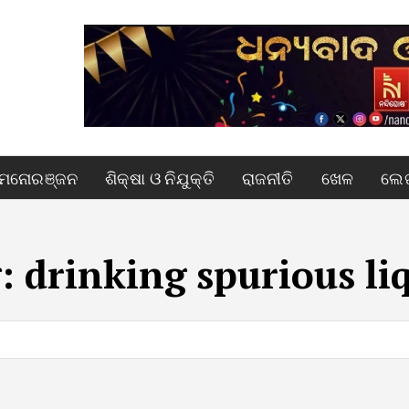
ମନୋରଞ୍ଜନ
ଶିକ୍ଷା ଓ ନିଯୁକ୍ତି
ରାଜନୀତି
ଖେଳ
ଲେଖ
g:
drinking spurious li