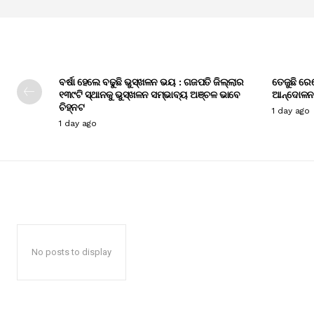
ବର୍ଷା ହେଲେ ବଢୁଛି ଭୁସ୍ଖଳନ ଭୟ : ଗଜପତି ଜିଲ୍ଲାର
ତେଜୁଛି ରେ
୧୩୯ଟି ସ୍ଥାନକୁ ଭୁସ୍ଖଳନ ସମ୍ଭାବ୍ୟ ଅଞ୍ଚଳ ଭାବେ
ଆନ୍ଦୋଳନ
ଚିହ୍ନଟ
1 day ago
1 day ago
No posts to display