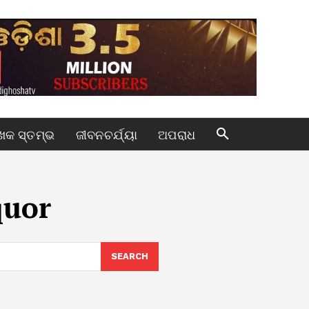
କ ସ୍ତମ୍ଭ
ଜୀବନଚର୍ଯ୍ୟା
ଅପରାଧ
quor
SEARCH