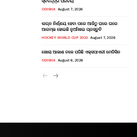
ସ୍ବତନ୍ତ୍ର ପରିଚୟ
ODISHA
August 7, 2026
ଲଗ୍ନ ନିର୍ଣ୍ଣୟ ହେବା ପରେ ଆଜିଠୁ ଘରେ ଘରେ
ଆରମ୍ଭ ହୋଇଛି ନୁଆଁଖାଇ ପ୍ରସ୍ତୁତି
HOCKEY WORLD CUP 2023
August 7, 2026
ଖୋଲା ଆକାଶ ତଳେ ପଡିଛି ଏକ୍ସପାଏରୀ ମେଡିସିନ
ODISHA
August 6, 2026