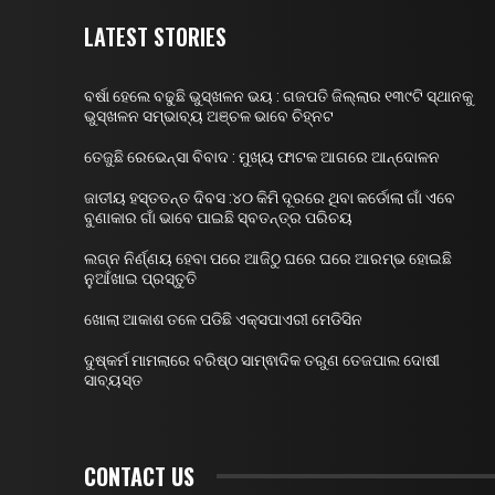
LATEST STORIES
ବର୍ଷା ହେଲେ ବଢୁଛି ଭୁସ୍ଖଳନ ଭୟ : ଗଜପତି ଜିଲ୍ଲାର ୧୩୯ଟି ସ୍ଥାନକୁ
ଭୁସ୍ଖଳନ ସମ୍ଭାବ୍ୟ ଅଞ୍ଚଳ ଭାବେ ଚିହ୍ନଟ
ତେଜୁଛି ରେଭେନ୍ସା ବିବାଦ : ମୁଖ୍ୟ ଫାଟକ ଆଗରେ ଆନ୍ଦୋଳନ
ଜାତୀୟ ହସ୍ତତନ୍ତ ଦିବସ :୪୦ କିମି ଦୂରରେ ଥିବା କର୍ଡୋଲା ଗାଁ ଏବେ
ବୁଣାକାର ଗାଁ ଭାବେ ପାଇଛି ସ୍ବତନ୍ତ୍ର ପରିଚୟ
ଲଗ୍ନ ନିର୍ଣ୍ଣୟ ହେବା ପରେ ଆଜିଠୁ ଘରେ ଘରେ ଆରମ୍ଭ ହୋଇଛି
ନୁଆଁଖାଇ ପ୍ରସ୍ତୁତି
ଖୋଲା ଆକାଶ ତଳେ ପଡିଛି ଏକ୍ସପାଏରୀ ମେଡିସିନ
ଦୁଷ୍କର୍ମ ମାମଲାରେ ବରିଷ୍ଠ ସାମ୍ଵାଦିକ ତରୁଣ ତେଜପାଲ ଦୋଷୀ
ସାବ୍ୟସ୍ତ
CONTACT US