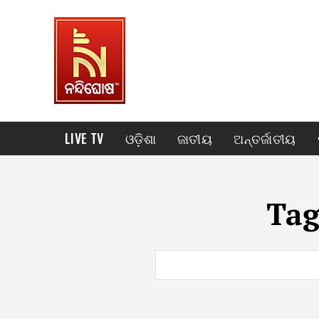
LIVE TV
ଓଡ଼ିଶା
ଜାତୀୟ
ଅନ୍ତର୍ଜାତୀୟ
Ta