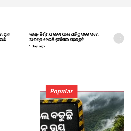
େ ଥିବା
ଲଗ୍ନ ନିର୍ଣ୍ଣୟ ହେବା ପରେ ଆଜିଠୁ ଘରେ ଘରେ
ାଇଛି
ଆରମ୍ଭ ହୋଇଛି ନୁଆଁଖାଇ ପ୍ରସ୍ତୁତି
1 day ago
Popular