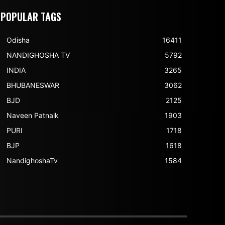
POPULAR TAGS
Odisha
16411
NANDIGHOSHA TV
5792
INDIA
3265
BHUBANESWAR
3062
BJD
2125
Naveen Patnaik
1903
PURI
1718
BJP
1618
NandighoshaTv
1584