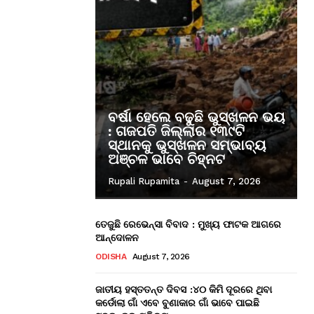
ବର୍ଷା ହେଲେ ବଢୁଛି ଭୁସ୍ଖଳନ ଭୟ
: ଗଜପତି ଜିଲ୍ଲାର ୧୩୯ଟି
ସ୍ଥାନକୁ ଭୁସ୍ଖଳନ ସମ୍ଭାବ୍ୟ
ଅଞ୍ଚଳ ଭାବେ ଚିହ୍ନଟ
Rupali Rupamita
-
August 7, 2026
ତେଜୁଛି ରେଭେନ୍ସା ବିବାଦ : ମୁଖ୍ୟ ଫାଟକ ଆଗରେ
ଆନ୍ଦୋଳନ
ODISHA
August 7, 2026
ଜାତୀୟ ହସ୍ତତନ୍ତ ଦିବସ :୪୦ କିମି ଦୂରରେ ଥିବା
କର୍ଡୋଲା ଗାଁ ଏବେ ବୁଣାକାର ଗାଁ ଭାବେ ପାଇଛି