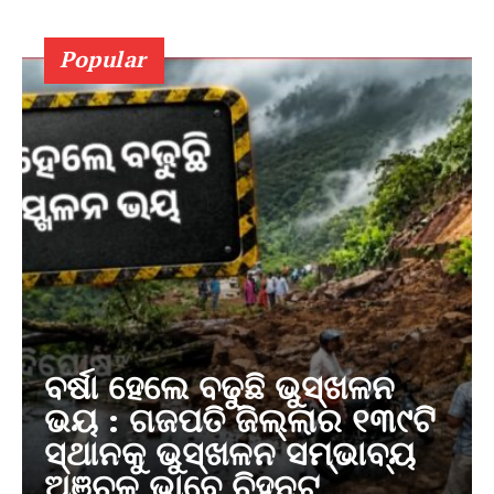
Popular
ବର୍ଷା ହେଲେ ବଢୁଛି ଭୁସ୍ଖଳନ
ଭୟ : ଗଜପତି ଜିଲ୍ଲାର ୧୩୯ଟି
ସ୍ଥାନକୁ ଭୁସ୍ଖଳନ ସମ୍ଭାବ୍ୟ
ଅଞ୍ଚଳ ଭାବେ ଚିହ୍ନଟ