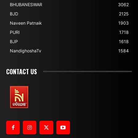
BHUBANESWAR
3062
BJD
2125
Naveen Patnaik
1903
PURI
1718
BJP
1618
NandighoshaTv
1584
CONTACT US