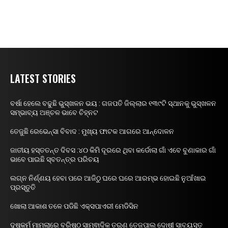
LATEST STORIES
ବର୍ଷା ହେଲେ ବଢୁଛି ଭୁସ୍ଖଳନ ଭୟ : ଗଜପତି ଜିଲ୍ଲାର ୧୩୯ଟି ସ୍ଥାନକୁ ଭୁସ୍ଖଳନ
ସମ୍ଭାବ୍ୟ ଅଞ୍ଚଳ ଭାବେ ଚିହ୍ନଟ
ତେଜୁଛି ରେଭେନ୍ସା ବିବାଦ : ମୁଖ୍ୟ ଫାଟକ ଆଗରେ ଆନ୍ଦୋଳନ
ଜାତୀୟ ହସ୍ତତନ୍ତ ଦିବସ :୪୦ କିମି ଦୂରରେ ଥିବା କର୍ଡୋଲା ଗାଁ ଏବେ ବୁଣାକାର ଗାଁ
ଭାବେ ପାଇଛି ସ୍ବତନ୍ତ୍ର ପରିଚୟ
ଲଗ୍ନ ନିର୍ଣ୍ଣୟ ହେବା ପରେ ଆଜିଠୁ ଘରେ ଘରେ ଆରମ୍ଭ ହୋଇଛି ନୁଆଁଖାଇ
ପ୍ରସ୍ତୁତି
ଖୋଲା ଆକାଶ ତଳେ ପଡିଛି ଏକ୍ସପାଏରୀ ମେଡିସିନ
ଦୁଷ୍କର୍ମ ମାମଲାରେ ବରିଷ୍ଠ ସାମ୍ଵାଦିକ ତରୁଣ ତେଜପାଲ ଦୋଷୀ ସାବ୍ୟସ୍ତ