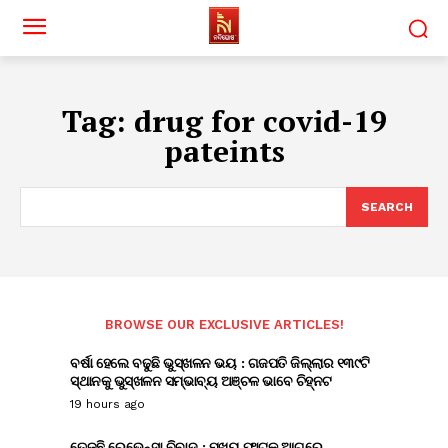
Tag:
drug for covid-19
pateints
SEARCH
BROWSE OUR EXCLUSIVE ARTICLES!
ବର୍ଷା ହେଲେ ବଢୁଛି ଭୁସ୍ଖଳନ ଭୟ : ଗଜପତି ଜିଲ୍ଲାର ୧୩୯ଟି
ସ୍ଥାନକୁ ଭୁସ୍ଖଳନ ସମ୍ଭାବ୍ୟ ଅଞ୍ଚଳ ଭାବେ ଚିହ୍ନଟ
19 hours ago
ତେଜୁଛି ରେଭେନ୍ସା ବିବାଦ : ମୁଖ୍ୟ ଫାଟକ ଆଗରେ