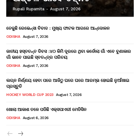
Rupali Rupamita
-
August 7, 2026
ତେଜୁଛି ରେଭେନ୍ସା ବିବାଦ : ମୁଖ୍ୟ ଫାଟକ ଆଗରେ ଆନ୍ଦୋଳନ
ODISHA
August 7, 2026
ଜାତୀୟ ହସ୍ତତନ୍ତ ଦିବସ :୪୦ କିମି ଦୂରରେ ଥିବା କର୍ଡୋଲା ଗାଁ ଏବେ ବୁଣାକାର
ଗାଁ ଭାବେ ପାଇଛି ସ୍ବତନ୍ତ୍ର ପରିଚୟ
ODISHA
August 7, 2026
ଲଗ୍ନ ନିର୍ଣ୍ଣୟ ହେବା ପରେ ଆଜିଠୁ ଘରେ ଘରେ ଆରମ୍ଭ ହୋଇଛି ନୁଆଁଖାଇ
ପ୍ରସ୍ତୁତି
HOCKEY WORLD CUP 2023
August 7, 2026
ଖୋଲା ଆକାଶ ତଳେ ପଡିଛି ଏକ୍ସପାଏରୀ ମେଡିସିନ
ODISHA
August 6, 2026