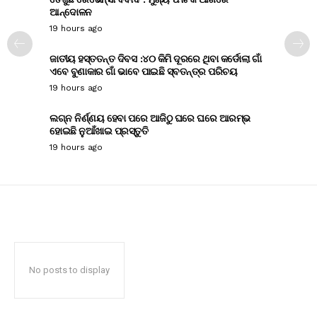
ଆନ୍ଦୋଳନ
19 hours ago
ଜାତୀୟ ହସ୍ତତନ୍ତ ଦିବସ :୪୦ କିମି ଦୂରରେ ଥିବା କର୍ଡୋଲା ଗାଁ
ଏବେ ବୁଣାକାର ଗାଁ ଭାବେ ପାଇଛି ସ୍ବତନ୍ତ୍ର ପରିଚୟ
19 hours ago
ଲଗ୍ନ ନିର୍ଣ୍ଣୟ ହେବା ପରେ ଆଜିଠୁ ଘରେ ଘରେ ଆରମ୍ଭ
ହୋଇଛି ନୁଆଁଖାଇ ପ୍ରସ୍ତୁତି
19 hours ago
No posts to display