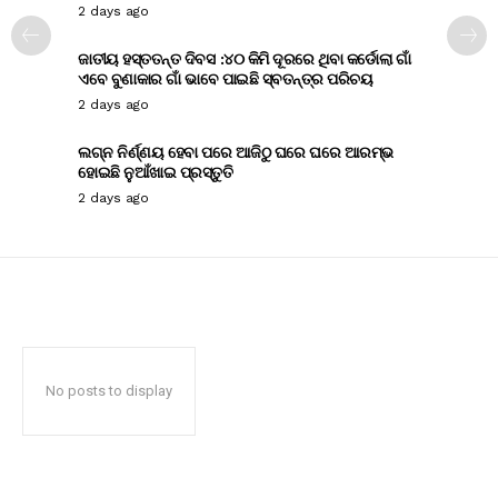
2 days ago
ଜାତୀୟ ହସ୍ତତନ୍ତ ଦିବସ :୪୦ କିମି ଦୂରରେ ଥିବା କର୍ଡୋଲା ଗାଁ
ଏବେ ବୁଣାକାର ଗାଁ ଭାବେ ପାଇଛି ସ୍ବତନ୍ତ୍ର ପରିଚୟ
2 days ago
ଲଗ୍ନ ନିର୍ଣ୍ଣୟ ହେବା ପରେ ଆଜିଠୁ ଘରେ ଘରେ ଆରମ୍ଭ
ହୋଇଛି ନୁଆଁଖାଇ ପ୍ରସ୍ତୁତି
2 days ago
No posts to display