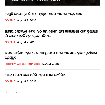
ତେଜୁଛି ରେଭେନ୍ସା ବିବାଦ : ମୁଖ୍ୟ ଫାଟକ ଆଗରେ ଆନ୍ଦୋଳନ
ODISHA
August 7, 2026
ଜାତୀୟ ହସ୍ତତନ୍ତ ଦିବସ :୪୦ କିମି ଦୂରରେ ଥିବା କର୍ଡୋଲା ଗାଁ ଏବେ ବୁଣାକାର
ଗାଁ ଭାବେ ପାଇଛି ସ୍ବତନ୍ତ୍ର ପରିଚୟ
ODISHA
August 7, 2026
ଲଗ୍ନ ନିର୍ଣ୍ଣୟ ହେବା ପରେ ଆଜିଠୁ ଘରେ ଘରେ ଆରମ୍ଭ ହୋଇଛି ନୁଆଁଖାଇ
ପ୍ରସ୍ତୁତି
HOCKEY WORLD CUP 2023
August 7, 2026
ଖୋଲା ଆକାଶ ତଳେ ପଡିଛି ଏକ୍ସପାଏରୀ ମେଡିସିନ
ODISHA
August 6, 2026