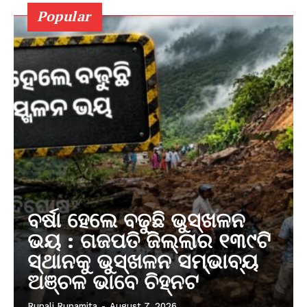
Popular
ବର୍ଷା ହେଲେ ବଢୁଛି ଭୁସ୍ଖଳନ
ଭୟ : ଗଜପତି ଜିଲ୍ଲାର ୧୩୯ଟି
ସ୍ଥାନକୁ ଭୁସ୍ଖଳନ ସମ୍ଭାବ୍ୟ
ଅଞ୍ଚଳ ଭାବେ ଚିହ୍ନଟ
Rupali Rupamita
-
August 7, 2026