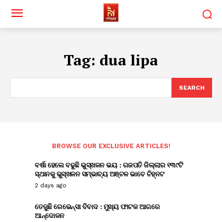
Tag:
dua lipa
SEARCH
BROWSE OUR EXCLUSIVE ARTICLES!
ବର୍ଷା ହେଲେ ବଢୁଛି ଭୁସ୍ଖଳନ ଭୟ : ଗଜପତି ଜିଲ୍ଲାର ୧୩୯ଟି
ସ୍ଥାନକୁ ଭୁସ୍ଖଳନ ସମ୍ଭାବ୍ୟ ଅଞ୍ଚଳ ଭାବେ ଚିହ୍ନଟ
2 days ago
ତେଜୁଛି ରେଭେନ୍ସା ବିବାଦ : ମୁଖ୍ୟ ଫାଟକ ଆଗରେ
ଆନ୍ଦୋଳନ