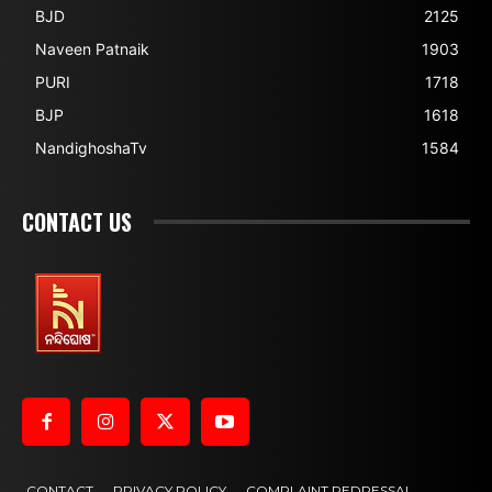
BJD
2125
Naveen Patnaik
1903
PURI
1718
BJP
1618
NandighoshaTv
1584
CONTACT US
CONTACT
PRIVACY POLICY
COMPLAINT REDRESSAL