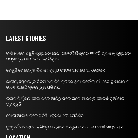
LATEST STORIES
ବର୍ଷା ହେଲେ ବଢୁଛି ଭୁସ୍ଖଳନ ଭୟ : ଗଜପତି ଜିଲ୍ଲାର ୧୩୯ଟି ସ୍ଥାନକୁ ଭୁସ୍ଖଳନ
ସମ୍ଭାବ୍ୟ ଅଞ୍ଚଳ ଭାବେ ଚିହ୍ନଟ
ତେଜୁଛି ରେଭେନ୍ସା ବିବାଦ : ମୁଖ୍ୟ ଫାଟକ ଆଗରେ ଆନ୍ଦୋଳନ
ଜାତୀୟ ହସ୍ତତନ୍ତ ଦିବସ :୪୦ କିମି ଦୂରରେ ଥିବା କର୍ଡୋଲା ଗାଁ ଏବେ ବୁଣାକାର ଗାଁ
ଭାବେ ପାଇଛି ସ୍ବତନ୍ତ୍ର ପରିଚୟ
ଲଗ୍ନ ନିର୍ଣ୍ଣୟ ହେବା ପରେ ଆଜିଠୁ ଘରେ ଘରେ ଆରମ୍ଭ ହୋଇଛି ନୁଆଁଖାଇ
ପ୍ରସ୍ତୁତି
ଖୋଲା ଆକାଶ ତଳେ ପଡିଛି ଏକ୍ସପାଏରୀ ମେଡିସିନ
ଦୁଷ୍କର୍ମ ମାମଲାରେ ବରିଷ୍ଠ ସାମ୍ଵାଦିକ ତରୁଣ ତେଜପାଲ ଦୋଷୀ ସାବ୍ୟସ୍ତ
LOCATION