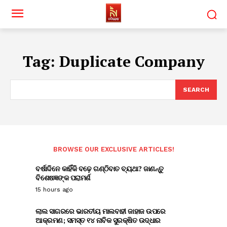
Tag:
Duplicate Company
SEARCH
BROWSE OUR EXCLUSIVE ARTICLES!
ବର୍ଷାଦିନେ କାହିଁକି ବଢ଼େ ଗଣ୍ଠିବାତ ବ୍ୟଥା? ଜାଣନ୍ତୁ
ବିଶେଷଜ୍ଞଙ୍କ ପରାମର୍ଶ
15 hours ago
ଲାଲ ସାଗରରେ ଭାରତୀୟ ମାଲବାହୀ ଜାହାଜ ଉପରେ
ଆକ୍ରମଣ; ସମସ୍ତ ୧୪ ନାବିକ ସୁରକ୍ଷିତ ଉଦ୍ଧାର