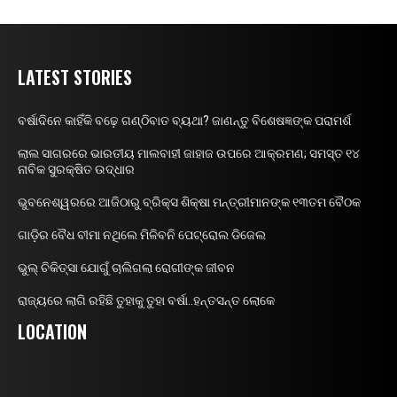
LATEST STORIES
ବର୍ଷାଦିନେ କାହିଁକି ବଢ଼େ ଗଣ୍ଠିବାତ ବ୍ୟଥା? ଜାଣନ୍ତୁ ବିଶେଷଜ୍ଞଙ୍କ ପରାମର୍ଶ
ଲାଲ ସାଗରରେ ଭାରତୀୟ ମାଲବାହୀ ଜାହାଜ ଉପରେ ଆକ୍ରମଣ; ସମସ୍ତ ୧୪
ନାବିକ ସୁରକ୍ଷିତ ଉଦ୍ଧାର
ଭୁବନେଶ୍ୱରରେ ଆଜିଠାରୁ ବ୍ରିକ୍ସ ଶିକ୍ଷା ମନ୍ତ୍ରୀମାନଙ୍କ ୧୩ତମ ବୈଠକ
ଗାଡ଼ିର ବୈଧ ବୀମା ନଥିଲେ ମିଳିବନି ପେଟ୍ରୋଲ ଡିଜେଲ
ଭୁଲ୍ ଚିକିତ୍ସା ଯୋଗୁଁ ଚାଲିଗଲା ରୋଗୀଙ୍କ ଜୀବନ
ରାଜ୍ୟରେ ଲାଗି ରହିଛି ତୁହାକୁ ତୁହା ବର୍ଷା..ହନ୍ତସନ୍ତ ଲୋକେ
LOCATION