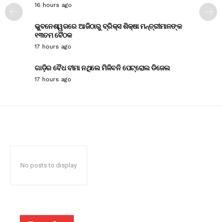
16 hours ago
ଭୁବନେଶ୍ୱରରେ ଆଜିଠାରୁ ବ୍ରିକ୍ସ ଶିକ୍ଷା ମନ୍ତ୍ରୀମାନଙ୍କ
୧୩ତମ ବୈଠକ
17 hours ago
ଗାଡ଼ିର ବୈଧ ବୀମା ନଥିଲେ ମିଳିବନି ପେଟ୍ରୋଲ ଡିଜେଲ
17 hours ago
No posts to display