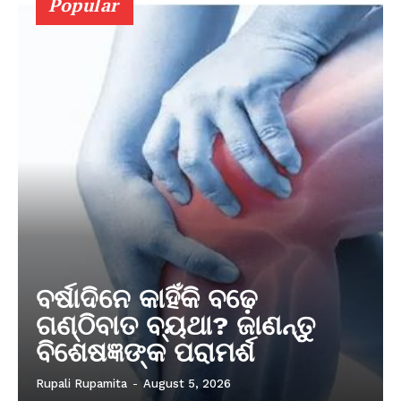
Popular
ବର୍ଷାଦିନେ କାହିଁକି ବଢ଼େ
ଗଣ୍ଠିବାତ ବ୍ୟଥା? ଜାଣନ୍ତୁ
ବିଶେଷଜ୍ଞଙ୍କ ପରାମର୍ଶ
Rupali Rupamita
-
August 5, 2026