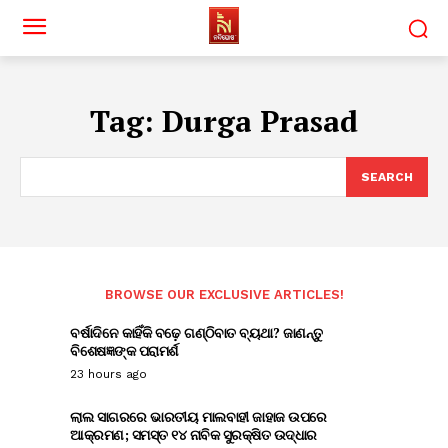
Tag:
Durga Prasad
SEARCH
BROWSE OUR EXCLUSIVE ARTICLES!
ବର୍ଷାଦିନେ କାହିଁକି ବଢ଼େ ଗଣ୍ଠିବାତ ବ୍ୟଥା? ଜାଣନ୍ତୁ
ବିଶେଷଜ୍ଞଙ୍କ ପରାମର୍ଶ
23 hours ago
ଲାଲ ସାଗରରେ ଭାରତୀୟ ମାଲବାହୀ ଜାହାଜ ଉପରେ
ଆକ୍ରମଣ; ସମସ୍ତ ୧୪ ନାବିକ ସୁରକ୍ଷିତ ଉଦ୍ଧାର