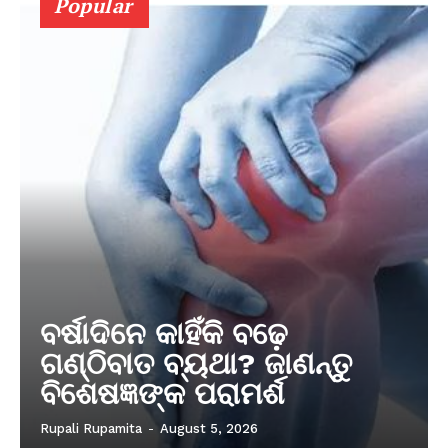
Popular
ବର୍ଷାଦିନେ କାହିଁକି ବଢ଼େ
ଗଣ୍ଠିବାତ ବ୍ୟଥା? ଜାଣନ୍ତୁ
ବିଶେଷଜ୍ଞଙ୍କ ପରାମର୍ଶ
Rupali Rupamita
-
August 5, 2026