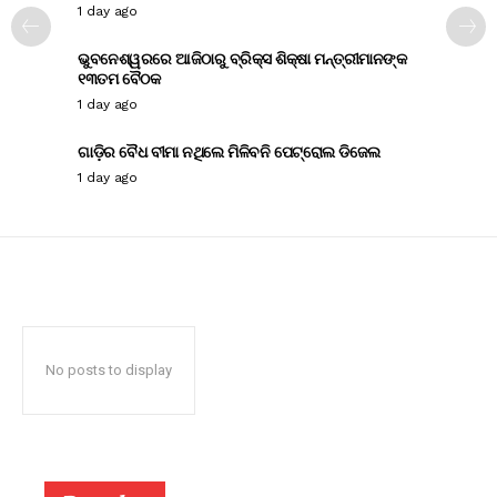
1 day ago
ଭୁବନେଶ୍ୱରରେ ଆଜିଠାରୁ ବ୍ରିକ୍ସ ଶିକ୍ଷା ମନ୍ତ୍ରୀମାନଙ୍କ
୧୩ତମ ବୈଠକ
1 day ago
ଗାଡ଼ିର ବୈଧ ବୀମା ନଥିଲେ ମିଳିବନି ପେଟ୍ରୋଲ ଡିଜେଲ
1 day ago
No posts to display