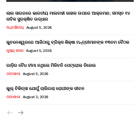
ଲାଲ ସାଗରରେ ଭାରତୀୟ ମାଲବାହୀ ଜାହାଜ ଉପରେ ଆକ୍ରମଣ; ସମସ୍ତ ୧୪
ନାବିକ ସୁରକ୍ଷିତ ଉଦ୍ଧାର
ଅନ୍ତର୍ଜାତୀୟ
August 5, 2026
ଭୁବନେଶ୍ୱରରେ ଆଜିଠାରୁ ବ୍ରିକ୍ସ ଶିକ୍ଷା ମନ୍ତ୍ରୀମାନଙ୍କ ୧୩ତମ ବୈଠକ
ମୁଖ୍ୟ ଖବର
August 5, 2026
ଗାଡ଼ିର ବୈଧ ବୀମା ନଥିଲେ ମିଳିବନି ପେଟ୍ରୋଲ ଡିଜେଲ
ODISHA
August 5, 2026
ଭୁଲ୍ ଚିକିତ୍ସା ଯୋଗୁଁ ଚାଲିଗଲା ରୋଗୀଙ୍କ ଜୀବନ
ODISHA
August 3, 2026