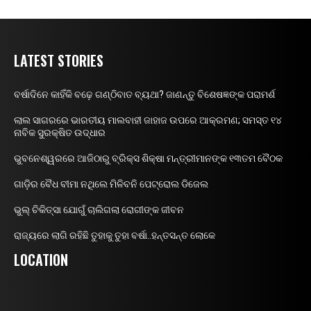
LATEST STORIES
ବର୍ଷାଦିନେ କାହିଁକି ବଢ଼େ ଗଣ୍ଠିବାତ ବ୍ୟଥା? ଜାଣନ୍ତୁ ବିଶେଷଜ୍ଞଙ୍କ ପରାମର୍ଶ
ଲାଲ ସାଗରରେ ଭାରତୀୟ ମାଲବାହୀ ଜାହାଜ ଉପରେ ଆକ୍ରମଣ; ସମସ୍ତ ୧୪
ନାବିକ ସୁରକ୍ଷିତ ଉଦ୍ଧାର
ଭୁବନେଶ୍ୱରରେ ଆଜିଠାରୁ ବ୍ରିକ୍ସ ଶିକ୍ଷା ମନ୍ତ୍ରୀମାନଙ୍କ ୧୩ତମ ବୈଠକ
ଗାଡ଼ିର ବୈଧ ବୀମା ନଥିଲେ ମିଳିବନି ପେଟ୍ରୋଲ ଡିଜେଲ
ଭୁଲ୍ ଚିକିତ୍ସା ଯୋଗୁଁ ଚାଲିଗଲା ରୋଗୀଙ୍କ ଜୀବନ
ରାଜ୍ୟରେ ଲାଗି ରହିଛି ତୁହାକୁ ତୁହା ବର୍ଷା..ହନ୍ତସନ୍ତ ଲୋକେ
LOCATION