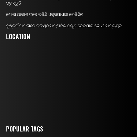
ପ୍ରସ୍ତୁତି
ଖୋଲା ଆକାଶ ତଳେ ପଡିଛି ଏକ୍ସପାଏରୀ ମେଡିସିନ
ଦୁଷ୍କର୍ମ ମାମଲାରେ ବରିଷ୍ଠ ସାମ୍ଵାଦିକ ତରୁଣ ତେଜପାଲ ଦୋଷୀ ସାବ୍ୟସ୍ତ
LOCATION
POPULAR TAGS