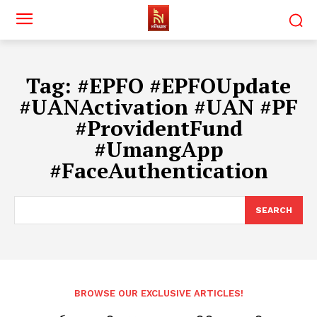
Tag:
#EPFO #EPFOUpdate
#UANActivation #UAN #PF
#ProvidentFund
#UmangApp
#FaceAuthentication
SEARCH
BROWSE OUR EXCLUSIVE ARTICLES!