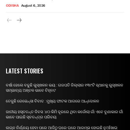
ODISHA
August 6, 2026
LATEST STORIES
ବର୍ଷା ହେଲେ ବଢୁଛି ଭୁସ୍ଖଳନ ଭୟ : ଗଜପତି ଜିଲ୍ଲାର ୧୩୯ଟି ସ୍ଥାନକୁ ଭୁସ୍ଖଳନ
ସମ୍ଭାବ୍ୟ ଅଞ୍ଚଳ ଭାବେ ଚିହ୍ନଟ
ତେଜୁଛି ରେଭେନ୍ସା ବିବାଦ : ମୁଖ୍ୟ ଫାଟକ ଆଗରେ ଆନ୍ଦୋଳନ
ଜାତୀୟ ହସ୍ତତନ୍ତ ଦିବସ :୪୦ କିମି ଦୂରରେ ଥିବା କର୍ଡୋଲା ଗାଁ ଏବେ ବୁଣାକାର ଗାଁ
ଭାବେ ପାଇଛି ସ୍ବତନ୍ତ୍ର ପରିଚୟ
ଲଗ୍ନ ନିର୍ଣ୍ଣୟ ହେବା ପରେ ଆଜିଠୁ ଘରେ ଘରେ ଆରମ୍ଭ ହୋଇଛି ନୁଆଁଖାଇ