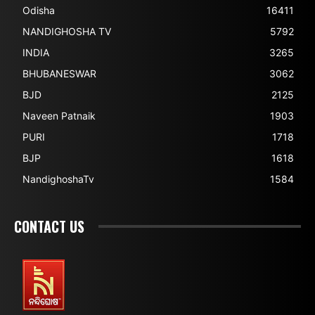
Odisha
16411
NANDIGHOSHA TV
5792
INDIA
3265
BHUBANESWAR
3062
BJD
2125
Naveen Patnaik
1903
PURI
1718
BJP
1618
NandighoshaTv
1584
CONTACT US