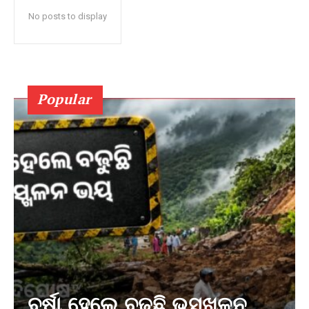
No posts to display
Popular
ବର୍ଷା ହେଲେ ବଢୁଛି ଭୁସ୍ଖଳନ