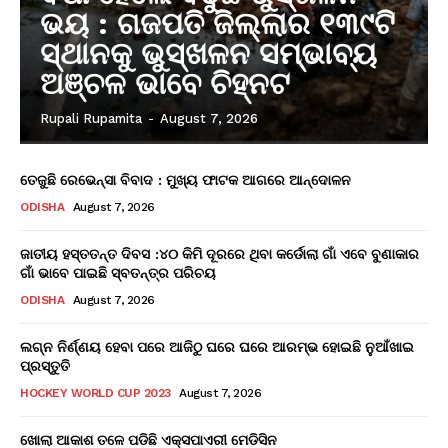
ଭୟ : ଗଜପତି ଜିଲ୍ଲାର ୧୩୯ଟି
ସ୍ଥାନକୁ ଭୁସ୍ଖଳନ ସମ୍ଭାବ୍ୟ
ଅଞ୍ଚଳ ଭାବେ ଚିହ୍ନଟ
Rupali Rupamita
-
August 7, 2026
ତେଜୁଛି ରେଭେନ୍ସା ବିବାଦ : ମୁଖ୍ୟ ଫାଟକ ଆଗରେ ଆନ୍ଦୋଳନ
ODISHA
August 7, 2026
ଜାତୀୟ ହସ୍ତତନ୍ତ ଦିବସ :୪୦ କିମି ଦୂରରେ ଥିବା କର୍ଡୋଲା ଗାଁ ଏବେ ବୁଣାକାର
ଗାଁ ଭାବେ ପାଇଛି ସ୍ବତନ୍ତ୍ର ପରିଚୟ
ODISHA
August 7, 2026
ଲଗ୍ନ ନିର୍ଣ୍ଣୟ ହେବା ପରେ ଆଜିଠୁ ଘରେ ଘରେ ଆରମ୍ଭ ହୋଇଛି ନୁଆଁଖାଇ
ପ୍ରସ୍ତୁତି
HOCKEY WORLD CUP 2023
August 7, 2026
ଖୋଲା ଆକାଶ ତଳେ ପଡିଛି ଏକ୍ସପାଏରୀ ମେଡିସିନ