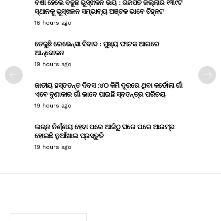
ବର୍ଷା ହେଲେ ବଢୁଛି ଭୁସ୍ଖଳନ ଭୟ : ଗଜପତି ଜିଲ୍ଲାର ୧୩୯ଟି
ସ୍ଥାନକୁ ଭୁସ୍ଖଳନ ସମ୍ଭାବ୍ୟ ଅଞ୍ଚଳ ଭାବେ ଚିହ୍ନଟ
18 hours ago
ତେଜୁଛି ରେଭେନ୍ସା ବିବାଦ : ମୁଖ୍ୟ ଫାଟକ ଆଗରେ
ଆନ୍ଦୋଳନ
19 hours ago
ଜାତୀୟ ହସ୍ତତନ୍ତ ଦିବସ :୪୦ କିମି ଦୂରରେ ଥିବା କର୍ଡୋଲା ଗାଁ
ଏବେ ବୁଣାକାର ଗାଁ ଭାବେ ପାଇଛି ସ୍ବତନ୍ତ୍ର ପରିଚୟ
19 hours ago
ଲଗ୍ନ ନିର୍ଣ୍ଣୟ ହେବା ପରେ ଆଜିଠୁ ଘରେ ଘରେ ଆରମ୍ଭ
ହୋଇଛି ନୁଆଁଖାଇ ପ୍ରସ୍ତୁତି
19 hours ago