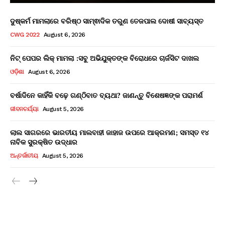
ଦୁଷ୍କର୍ମ ମାମଲାରେ ବରିଷ୍ଠ ସାମ୍ଵାଦିକ ତରୁଣ ତେଜପାଲ ଦୋଷୀ ସାବ୍ୟସ୍ତ
CWG 2022
August 6, 2026
ନିଟ୍ ପେପର ଲିକ୍ ମାମଲା :ସବୁ ଅଭିଯୁକ୍ତଙ୍କ ବିରୋଧରେ ଚାର୍ଜସିଟ ଦାଖଲ
ଓଡ଼ିଶା
August 6, 2026
ବର୍ଷାଦିନେ କାହିଁକି ବଢ଼େ ଗଣ୍ଠିବାତ ବ୍ୟଥା? ଜାଣନ୍ତୁ ବିଶେଷଜ୍ଞଙ୍କ ପରାମର୍ଶ
ଜୀବନଚର୍ଯ୍ୟା
August 5, 2026
ଲାଲ ସାଗରରେ ଭାରତୀୟ ମାଲବାହୀ ଜାହାଜ ଉପରେ ଆକ୍ରମଣ; ସମସ୍ତ ୧୪
ନାବିକ ସୁରକ୍ଷିତ ଉଦ୍ଧାର
ଅନ୍ତର୍ଜାତୀୟ
August 5, 2026