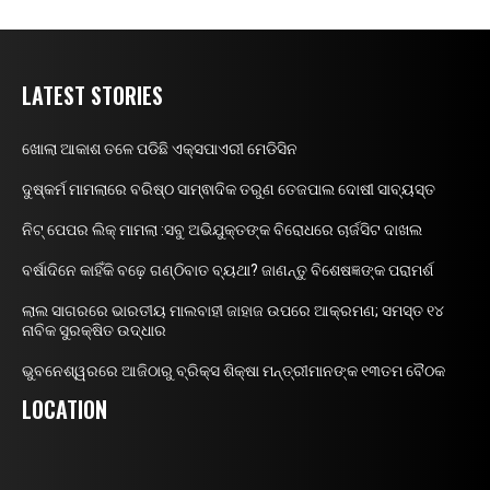
LATEST STORIES
ଖୋଲା ଆକାଶ ତଳେ ପଡିଛି ଏକ୍ସପାଏରୀ ମେଡିସିନ
ଦୁଷ୍କର୍ମ ମାମଲାରେ ବରିଷ୍ଠ ସାମ୍ଵାଦିକ ତରୁଣ ତେଜପାଲ ଦୋଷୀ ସାବ୍ୟସ୍ତ
ନିଟ୍ ପେପର ଲିକ୍ ମାମଲା :ସବୁ ଅଭିଯୁକ୍ତଙ୍କ ବିରୋଧରେ ଚାର୍ଜସିଟ ଦାଖଲ
ବର୍ଷାଦିନେ କାହିଁକି ବଢ଼େ ଗଣ୍ଠିବାତ ବ୍ୟଥା? ଜାଣନ୍ତୁ ବିଶେଷଜ୍ଞଙ୍କ ପରାମର୍ଶ
ଲାଲ ସାଗରରେ ଭାରତୀୟ ମାଲବାହୀ ଜାହାଜ ଉପରେ ଆକ୍ରମଣ; ସମସ୍ତ ୧୪
ନାବିକ ସୁରକ୍ଷିତ ଉଦ୍ଧାର
ଭୁବନେଶ୍ୱରରେ ଆଜିଠାରୁ ବ୍ରିକ୍ସ ଶିକ୍ଷା ମନ୍ତ୍ରୀମାନଙ୍କ ୧୩ତମ ବୈଠକ
LOCATION