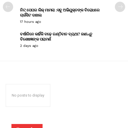
ନିଟ୍ ପେପର ଲିକ୍ ମାମଲା :ସବୁ ଅଭିଯୁକ୍ତଙ୍କ ବିରୋଧରେ
ଚାର୍ଜସିଟ ଦାଖଲ
17 hours ago
ବର୍ଷାଦିନେ କାହିଁକି ବଢ଼େ ଗଣ୍ଠିବାତ ବ୍ୟଥା? ଜାଣନ୍ତୁ
ବିଶେଷଜ୍ଞଙ୍କ ପରାମର୍ଶ
2 days ago
No posts to display