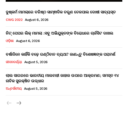
ଦୁଷ୍କର୍ମ ମାମଲାରେ ବରିଷ୍ଠ ସାମ୍ଵାଦିକ ତରୁଣ ତେଜପାଲ ଦୋଷୀ ସାବ୍ୟସ୍ତ
CWG 2022
August 6, 2026
ନିଟ୍ ପେପର ଲିକ୍ ମାମଲା :ସବୁ ଅଭିଯୁକ୍ତଙ୍କ ବିରୋଧରେ ଚାର୍ଜସିଟ ଦାଖଲ
ଓଡ଼ିଶା
August 6, 2026
ବର୍ଷାଦିନେ କାହିଁକି ବଢ଼େ ଗଣ୍ଠିବାତ ବ୍ୟଥା? ଜାଣନ୍ତୁ ବିଶେଷଜ୍ଞଙ୍କ ପରାମର୍ଶ
ଜୀବନଚର୍ଯ୍ୟା
August 5, 2026
ଲାଲ ସାଗରରେ ଭାରତୀୟ ମାଲବାହୀ ଜାହାଜ ଉପରେ ଆକ୍ରମଣ; ସମସ୍ତ ୧୪
ନାବିକ ସୁରକ୍ଷିତ ଉଦ୍ଧାର
ଅନ୍ତର୍ଜାତୀୟ
August 5, 2026