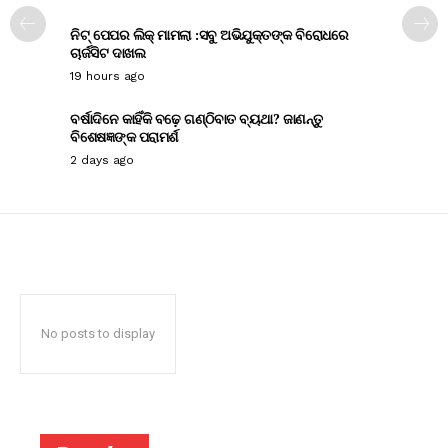
ନିଟ୍ ପେପର ଲିକ୍ ମାମଲା :ସବୁ ଅଭିଯୁକ୍ତଙ୍କ ବିରୋଧରେ
ଚାର୍ଜସିଟ ଦାଖଲ
19 hours ago
ବର୍ଷାଦିନେ କାହିଁକି ବଢ଼େ ଗଣ୍ଠିବାତ ବ୍ୟଥା? ଜାଣନ୍ତୁ
ବିଶେଷଜ୍ଞଙ୍କ ପରାମର୍ଶ
2 days ago
No posts to display