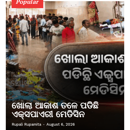
Popular
ଖୋଲା ଆକାଶ ତଳେ ପଡିଛି
ଏକ୍ସପାଏରୀ ମେଡିସିନ
Rupali Rupamita
-
August 6, 2026