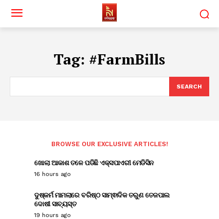
Tag:
#FarmBills
SEARCH
BROWSE OUR EXCLUSIVE ARTICLES!
ଖୋଲା ଆକାଶ ତଳେ ପଡିଛି ଏକ୍ସପାଏରୀ ମେଡିସିନ
16 hours ago
ଦୁଷ୍କର୍ମ ମାମଲାରେ ବରିଷ୍ଠ ସାମ୍ଵାଦିକ ତରୁଣ ତେଜପାଲ
ଦୋଷୀ ସାବ୍ୟସ୍ତ
19 hours ago