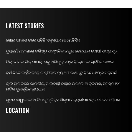
LATEST STORIES
ଖୋଲା ଆକାଶ ତଳେ ପଡିଛି ଏକ୍ସପାଏରୀ ମେଡିସିନ
ଦୁଷ୍କର୍ମ ମାମଲାରେ ବରିଷ୍ଠ ସାମ୍ଵାଦିକ ତରୁଣ ତେଜପାଲ ଦୋଷୀ ସାବ୍ୟସ୍ତ
ନିଟ୍ ପେପର ଲିକ୍ ମାମଲା :ସବୁ ଅଭିଯୁକ୍ତଙ୍କ ବିରୋଧରେ ଚାର୍ଜସିଟ ଦାଖଲ
ବର୍ଷାଦିନେ କାହିଁକି ବଢ଼େ ଗଣ୍ଠିବାତ ବ୍ୟଥା? ଜାଣନ୍ତୁ ବିଶେଷଜ୍ଞଙ୍କ ପରାମର୍ଶ
ଲାଲ ସାଗରରେ ଭାରତୀୟ ମାଲବାହୀ ଜାହାଜ ଉପରେ ଆକ୍ରମଣ; ସମସ୍ତ ୧୪
ନାବିକ ସୁରକ୍ଷିତ ଉଦ୍ଧାର
ଭୁବନେଶ୍ୱରରେ ଆଜିଠାରୁ ବ୍ରିକ୍ସ ଶିକ୍ଷା ମନ୍ତ୍ରୀମାନଙ୍କ ୧୩ତମ ବୈଠକ
LOCATION