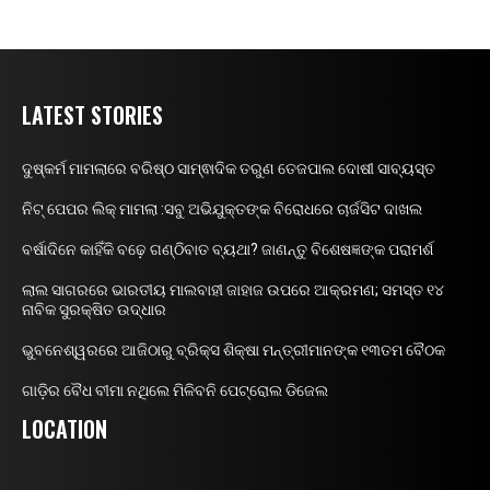
LATEST STORIES
ଦୁଷ୍କର୍ମ ମାମଲାରେ ବରିଷ୍ଠ ସାମ୍ଵାଦିକ ତରୁଣ ତେଜପାଲ ଦୋଷୀ ସାବ୍ୟସ୍ତ
ନିଟ୍ ପେପର ଲିକ୍ ମାମଲା :ସବୁ ଅଭିଯୁକ୍ତଙ୍କ ବିରୋଧରେ ଚାର୍ଜସିଟ ଦାଖଲ
ବର୍ଷାଦିନେ କାହିଁକି ବଢ଼େ ଗଣ୍ଠିବାତ ବ୍ୟଥା? ଜାଣନ୍ତୁ ବିଶେଷଜ୍ଞଙ୍କ ପରାମର୍ଶ
ଲାଲ ସାଗରରେ ଭାରତୀୟ ମାଲବାହୀ ଜାହାଜ ଉପରେ ଆକ୍ରମଣ; ସମସ୍ତ ୧୪
ନାବିକ ସୁରକ୍ଷିତ ଉଦ୍ଧାର
ଭୁବନେଶ୍ୱରରେ ଆଜିଠାରୁ ବ୍ରିକ୍ସ ଶିକ୍ଷା ମନ୍ତ୍ରୀମାନଙ୍କ ୧୩ତମ ବୈଠକ
ଗାଡ଼ିର ବୈଧ ବୀମା ନଥିଲେ ମିଳିବନି ପେଟ୍ରୋଲ ଡିଜେଲ
LOCATION