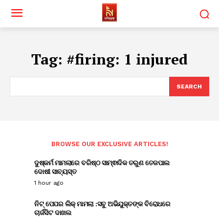
Tag:
#firing: 1 injured
SEARCH
BROWSE OUR EXCLUSIVE ARTICLES!
ଦୁଷ୍କର୍ମ ମାମଲାରେ ବରିଷ୍ଠ ସାମ୍ଵାଦିକ ତରୁଣ ତେଜପାଲ
ଦୋଷୀ ସାବ୍ୟସ୍ତ
1 hour ago
ନିଟ୍ ପେପର ଲିକ୍ ମାମଲା :ସବୁ ଅଭିଯୁକ୍ତଙ୍କ ବିରୋଧରେ
ଚାର୍ଜସିଟ ଦାଖଲ