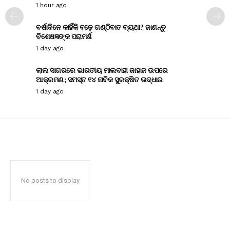
1 hour ago
ବର୍ଷାଦିନେ କାହିଁକି ବଢ଼େ ଗଣ୍ଠିବାତ ବ୍ୟଥା? ଜାଣନ୍ତୁ
ବିଶେଷଜ୍ଞଙ୍କ ପରାମର୍ଶ
1 day ago
ଲାଲ ସାଗରରେ ଭାରତୀୟ ମାଲବାହୀ ଜାହାଜ ଉପରେ
ଆକ୍ରମଣ; ସମସ୍ତ ୧୪ ନାବିକ ସୁରକ୍ଷିତ ଉଦ୍ଧାର
1 day ago
No posts to display