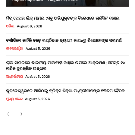
ନିଟ୍ ପେପର ଲିକ୍ ମାମଲା :ସବୁ ଅଭିଯୁକ୍ତଙ୍କ ବିରୋଧରେ ଚାର୍ଜସିଟ ଦାଖଲ
ଓଡ଼ିଶା
August 6, 2026
ବର୍ଷାଦିନେ କାହିଁକି ବଢ଼େ ଗଣ୍ଠିବାତ ବ୍ୟଥା? ଜାଣନ୍ତୁ ବିଶେଷଜ୍ଞଙ୍କ ପରାମର୍ଶ
ଜୀବନଚର୍ଯ୍ୟା
August 5, 2026
ଲାଲ ସାଗରରେ ଭାରତୀୟ ମାଲବାହୀ ଜାହାଜ ଉପରେ ଆକ୍ରମଣ; ସମସ୍ତ ୧୪
ନାବିକ ସୁରକ୍ଷିତ ଉଦ୍ଧାର
ଅନ୍ତର୍ଜାତୀୟ
August 5, 2026
ଭୁବନେଶ୍ୱରରେ ଆଜିଠାରୁ ବ୍ରିକ୍ସ ଶିକ୍ଷା ମନ୍ତ୍ରୀମାନଙ୍କ ୧୩ତମ ବୈଠକ
ମୁଖ୍ୟ ଖବର
August 5, 2026