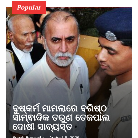
Popular
ଦୁଷ୍କର୍ମ ମାମଲାରେ ବରିଷ୍ଠ
ସାମ୍ଵାଦିକ ତରୁଣ ତେଜପାଲ
ଦୋଷୀ ସାବ୍ୟସ୍ତ
Rupali Rupamita
-
August 6, 2026