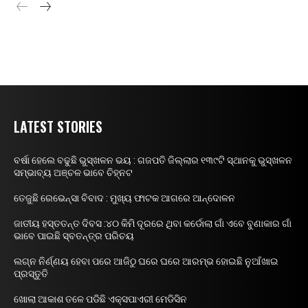
LATEST STORIES
ବର୍ଷା ହେଲେ ବଢୁଛି ଭୁସ୍ଖଳନ ଭୟ : ଗଜପତି ଜିଲ୍ଲାର ୧୩୯ଟି ସ୍ଥାନକୁ ଭୁସ୍ଖଳନ
ସମ୍ଭାବ୍ୟ ଅଞ୍ଚଳ ଭାବେ ଚିହ୍ନଟ
ତେଜୁଛି ରେଭେନ୍ସା ବିବାଦ : ମୁଖ୍ୟ ଫାଟକ ଆଗରେ ଆନ୍ଦୋଳନ
ଜାତୀୟ ହସ୍ତତନ୍ତ ଦିବସ :୪୦ କିମି ଦୂରରେ ଥିବା କର୍ଡୋଲା ଗାଁ ଏବେ ବୁଣାକାର ଗାଁ
ଭାବେ ପାଇଛି ସ୍ବତନ୍ତ୍ର ପରିଚୟ
ଲଗ୍ନ ନିର୍ଣ୍ଣୟ ହେବା ପରେ ଆଜିଠୁ ଘରେ ଘରେ ଆରମ୍ଭ ହୋଇଛି ନୁଆଁଖାଇ
ପ୍ରସ୍ତୁତି
ଖୋଲା ଆକାଶ ତଳେ ପଡିଛି ଏକ୍ସପାଏରୀ ମେଡିସିନ