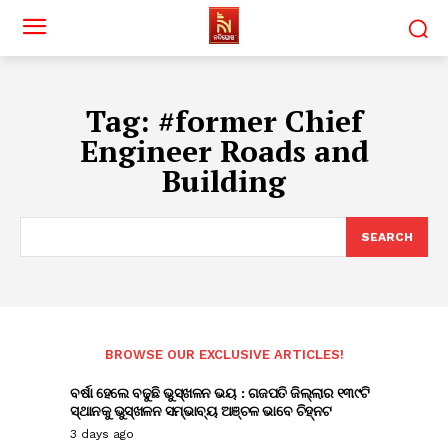
Tag:
#former Chief
Engineer Roads and
Building
SEARCH
BROWSE OUR EXCLUSIVE ARTICLES!
ବର୍ଷା ହେଲେ ବଢୁଛି ଭୁସ୍ଖଳନ ଭୟ : ଗଜପତି ଜିଲ୍ଲାର ୧୩୯ଟି
ସ୍ଥାନକୁ ଭୁସ୍ଖଳନ ସମ୍ଭାବ୍ୟ ଅଞ୍ଚଳ ଭାବେ ଚିହ୍ନଟ
3 days ago