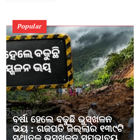
Popular
ବର୍ଷା ହେଲେ ବଢୁଛି ଭୁସ୍ଖଳନ
ଭୟ : ଗଜପତି ଜିଲ୍ଲାର ୧୩୯ଟି
ସ୍ଥାନକୁ ଭୁସ୍ଖଳନ ସମ୍ଭାବ୍ୟ