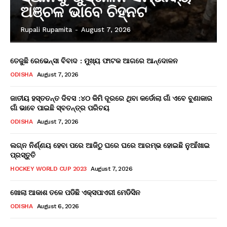
ଅଞ୍ଚଳ ଭାବେ ଚିହ୍ନଟ
Rupali Rupamita
-
August 7, 2026
ତେଜୁଛି ରେଭେନ୍ସା ବିବାଦ : ମୁଖ୍ୟ ଫାଟକ ଆଗରେ ଆନ୍ଦୋଳନ
ODISHA
August 7, 2026
ଜାତୀୟ ହସ୍ତତନ୍ତ ଦିବସ :୪୦ କିମି ଦୂରରେ ଥିବା କର୍ଡୋଲା ଗାଁ ଏବେ ବୁଣାକାର
ଗାଁ ଭାବେ ପାଇଛି ସ୍ବତନ୍ତ୍ର ପରିଚୟ
ODISHA
August 7, 2026
ଲଗ୍ନ ନିର୍ଣ୍ଣୟ ହେବା ପରେ ଆଜିଠୁ ଘରେ ଘରେ ଆରମ୍ଭ ହୋଇଛି ନୁଆଁଖାଇ
ପ୍ରସ୍ତୁତି
HOCKEY WORLD CUP 2023
August 7, 2026
ଖୋଲା ଆକାଶ ତଳେ ପଡିଛି ଏକ୍ସପାଏରୀ ମେଡିସିନ
ODISHA
August 6, 2026