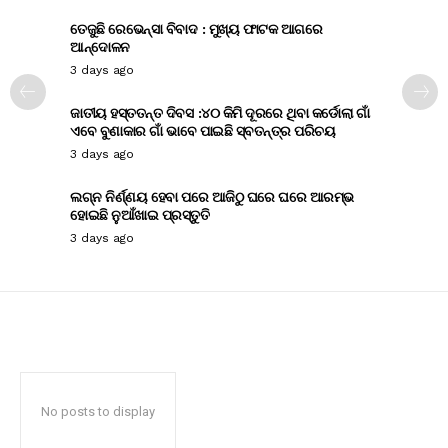
ତେଜୁଛି ରେଭେନ୍ସା ବିବାଦ : ମୁଖ୍ୟ ଫାଟକ ଆଗରେ
ଆନ୍ଦୋଳନ
3 days ago
ଜାତୀୟ ହସ୍ତତନ୍ତ ଦିବସ :୪୦ କିମି ଦୂରରେ ଥିବା କର୍ଡୋଲା ଗାଁ
ଏବେ ବୁଣାକାର ଗାଁ ଭାବେ ପାଇଛି ସ୍ବତନ୍ତ୍ର ପରିଚୟ
3 days ago
ଲଗ୍ନ ନିର୍ଣ୍ଣୟ ହେବା ପରେ ଆଜିଠୁ ଘରେ ଘରେ ଆରମ୍ଭ
ହୋଇଛି ନୁଆଁଖାଇ ପ୍ରସ୍ତୁତି
3 days ago
No posts to display