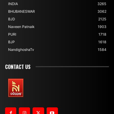
INDIA
3265
BHUBANESWAR
3062
BJD
2125
Naveen Patnaik
1903
PURI
1718
BJP
1618
NandighoshaTv
1584
CONTACT US